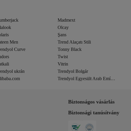
umberjack
Madmext
lalook
Olcay
laris
Şans
ateen Men
Trend Alaçatı Stili
rendyol Curve
Tonny Black
udors
Twist
tkali
Vitrin
rendyol ukrán
Trendyol Bolgár
libaba.com
Trendyol Egyesült Arab Emírségek
Biztonságos vásárlás
Biztonsági tanúsítvány