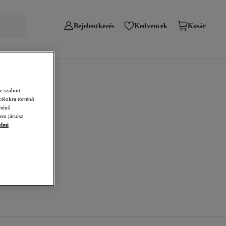
Bejelentkezés
Kedvencek
Kosár
e szabott
célokra történő
rténő
em járulsz
elmi