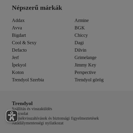
Népszerű márkák
Addax
Armine
Avva
BGK
Bigdart
Chiccy
Cool & Sexy
Dagi
Defacto
Dilvin
Jerf
Grimelange
İpekyol
Jimmy Key
Koton
Perspective
Trendyol Szerbia
Trendyol görög
Trendyol
Szállítás és visszaküldés
Kapcsolat
Termékvisszahívások és biztonsági figyelmeztetések
Akadálymentességi nyilatkozat