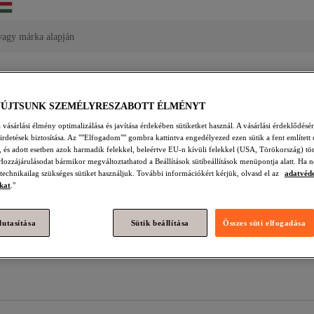
vagy márka alapján
YÚJTSUNK SZEMÉLYRESZABOTT ÉLMÉNYT
vásárlási élmény optimalizálása és javítása érdekében sütiketket használ. A vásárlási érdeklődésér
hirdetések biztosítása. Az ""Elfogadom"" gombra kattintva engedélyezed ezen sütik a fent említett 
t, és adott esetben azok harmadik felekkel, beleértve EU-n kívüli felekkel (USA, Törökország) tö
Hozzájárulásodat bármikor megváltoztathatod a Beállítások sütibeállítások menüpontja alatt. Ha n
 technikailag szükséges sütiket használjuk. További információkért kérjük, olvasd el az
adatvéd
kat
."
lutasítása
Sütik beállítása
Összes süti elfogadása