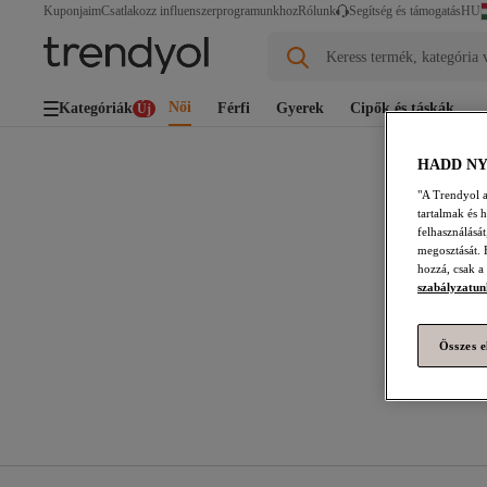
HU
Kuponjaim
Csatlakozz influenszerprogramunkhoz
Rólunk
Segítség és támogatás
Keress termék, kategória 
Női
Kategóriák
Férfi
Gyerek
Cipők és táskák
Új
HADD N
"A Trendyol a 
tartalmak és 
felhasználásá
megosztását. 
hozzá, csak a
szabályzatun
Összes e