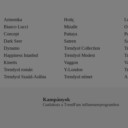
Armonika
Hotiç
L
Bianco Lucci
Mizalle
O
Concept
Pattaya
Po
Dark Seer
Sateen
S
Dynamo
Trendyol Collection
T
Happiness Istanbul
Trendyol Modest
T
Kinetix
Vaggon
Va
Trendyol román
Y-London
T
Trendyol Szaúd-Arábia
Trendyol német
A
Kampányok
Csatlakozz a TrendFam influenszerprogramhoz