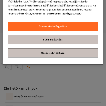
kívüli felekkel (USA, Törökország) történő megosztását. Hozzájárulásodat
bármikor megváltoztathatod a Beállítások sütibeállítások menüpontja alatt. Ha
nem járulsz hozzá, csak a technikailag szükséges sütiket használjuk. További
információkért kérjük, olvasd el az
adatvédelmi szabályzatunkat
."
Összes süti elfogadása
bytugcekaya
Barna cipzáras kabát nadrág szett
Sütik beállítása
Csak 1 maradt!
Összes elutasítása
Méret
:
XL
S
L
XL
Elérhető kampányok
Készpénzes részletfizetés