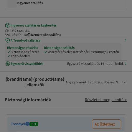
Ingyenes szállítás
Ingyenes szállítás és kézbesítés
Várható szállítás:
Szállítás típusa
Nemzetközi szállítás
A Trendyol vállalása
Biztonságos vásárlás
Biztonságos szállítás
Biztonságos fizetés
Visszatérítés elveszett és sérült csomagok esetén
Adatvédelem
Egyszerű visszaküldés
Egyszerű visszaküldés 14 napon belül.
{brandName} {productName}
+
23
Anyag
:
Pamut
,
Lábhossz
:
Hosszú
,
Nadrágszá
jellemzők
Biztonsági információk
Részletek megjelenítése
Trendyol
Az Üzlethez
9.3