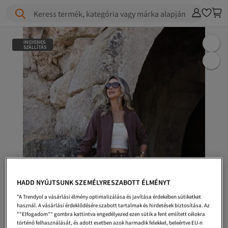
Keress termék, kategória vagy márka alapján
INGYENES
SZÁLLÍTÁS
HADD NYÚJTSUNK SZEMÉLYRESZABOTT ÉLMÉNYT
"A Trendyol a vásárlási élmény optimalizálása és javítása érdekében sütiketket
használ. A vásárlási érdeklődésére szabott tartalmak és hirdetések biztosítása. Az
""Elfogadom"" gombra kattintva engedélyezed ezen sütik a fent említett célokra
történő felhasználását, és adott esetben azok harmadik felekkel, beleértve EU-n