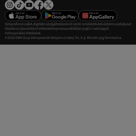
Sütipreferenciák
A digitális szolgáltatásokról szóló rendelet
Adatvédelmi szabályzat
Általános Szerződési Feltételek
Impresszum
Elállási jog
EU-hatóságok
Felhasználási feltételek
©2026 DSM Grup Danışmanlık İletişim ve Satış Tic. A.Ş. Minden jog fenntartva.