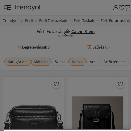
Trendyol
Férfi
Férfi Tartozékok
Férfi Táskák
Férfi Futártáskák
Férfi Futártáskák
Calvin Klein
5+ termék
Legrelevánsabb
Szűrés
(
3
)
Kategória
Márka
Szín
Nem
Ár
Ártörténet