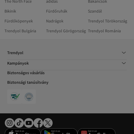
The North Face
adidas
Bakancsok
Bikinik
Fürdőruhák
Szandál
Fürdőköpenyek
Nadrágok
Trendyol Törökország
Trendyol Bulgária
Trendyol Görögország
Trendyol Románia
Trendyol
Kampányok
Biztonságos vásárlás
Biztonsági tanúsítvány