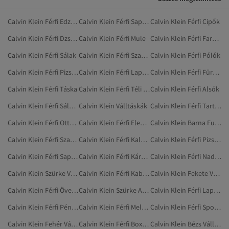
Calvin Klein Férfi Edzőcipő
Calvin Klein Férfi Sapkák
Calvin Klein Férfi Cipők
Calvin Klein Férfi Dzsekik
Calvin Klein Férfi Mule
Calvin Klein Férfi Farmerek
Calvin Klein Férfi Sálak
Calvin Klein Férfi Szandál
Calvin Klein Férfi Pólók
Calvin Klein Férfi Pizsamaalsó
Calvin Klein Férfi Lapos Cipő
Calvin Klein Férfi Fürdőruhák
Calvin Klein Férfi Táska
Calvin Klein Férfi Téli Kabátok
Calvin Klein Férfi Alsók
Calvin Klein Férfi Sálak És Kendők
Calvin Klein Válltáskák
Calvin Klein Férfi Tartozékok
Calvin Klein Férfi Otthoni Ruházat
Calvin Klein Férfi Elegáns Cipők
Calvin Klein Barna Futártáskák
Calvin Klein Férfi Szabadtéri Ruházat
Calvin Klein Férfi Kalapok, Sapkák És Kesztyűk
Calvin Klein Férfi Pizsamák
Calvin Klein Férfi Sapkák, Kalapok
Calvin Klein Férfi Kártyatartók
Calvin Klein Férfi Nadrágok
Calvin Klein Szürke Válltáskák
Calvin Klein Férfi Kabátok És Dzsekik
Calvin Klein Fekete Válltáskák
Calvin Klein Férfi Övek És Nadrágtartók
Calvin Klein Szürke Alsóneműszettek
Calvin Klein Férfi Laptoptáskák
Calvin Klein Férfi Pénztárcák
Calvin Klein Férfi Melegítőszettek
Calvin Klein Férfi Sportpólók
Calvin Klein Fehér Válltáskák
Calvin Klein Férfi Boxeralsó
Calvin Klein Bézs Válltáskák