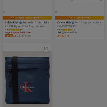
#10. legtöbbször megtekintett
#10. legkedveltebb
Calvin Klein
Szürke férfi futártáska
Calvin Klein
Férfi Crossbody táska
CK EST. Nylon Cube Reportér+tok
LV04D3178GUB1
Legalacsonyabb (30 nap)
4.5
Ingyenes szállítás
(
2
)
4.5
(
2
)
Legalacsonyabb (30 nap)
Ingyenes szállítás
25 247
24 214
-14%
Ft
29 241
Ft