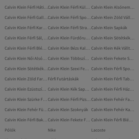
Calvin Klein Férfi Hátizsákok
Calvin Klein Férfi Kültéri
Calvin Klein Alsóneműszettek
Calvin Klein Férfi Galléros Pólók
Calvin Klein Férfi Sport És Szabadtér
Calvin Klein Zöld Válltáskák
Calvin Klein Férfi Kardigánok
Calvin Klein Férfi Strandruházat
Calvin Klein Sapkák
Calvin Klein Férfi Sál, Sapka És Kesztyű Szett
Calvin Klein Fürdőruhák
Calvin Klein Sötétkék Szoknyák
Calvin Klein Férfi Blézerek
Calvin Klein Bézs Kalapok, Sapkák És Kesztyűk
Calvin Klein Kék Válltáskák
Calvin Klein Női Alsóneműszettek
Calvin Klein Többszínű Válltáskák
Calvin Klein Fekete Szexi Fehérnemű
Calvin Klein Sötétkék Kalapok, Sapkák És Kesztyűk
Calvin Klein Szexi Fehérnemű
Calvin Klein Férfi Sportruházat
Calvin Klein Zöld Farmerek
Férfi Futártáskák
Calvin Klein Férfi Tablet
Calvin Klein Ezüstszínű Válltáskák
Calvin Klein Kék Sapkák, Kalapok
Calvin Klein Férfi Házipapucsok
Calvin Klein Szürke Fürdőruhák
Calvin Klein Férfi Pizsamafelsők
Calvin Klein Fehér Farmerek
Calvin Klein Fehér Fürdőruhák
Calvin Klein Szoknyák
Calvin Klein Fehér Kalapok, Sapkák És Kesztyűk
Calvin Klein Férfi Bakancsok
Calvin Klein Fekete Fürdőruhák
Calvin Klein Férfi Blézerek És Mellények
Pólók
Nike
Lacoste