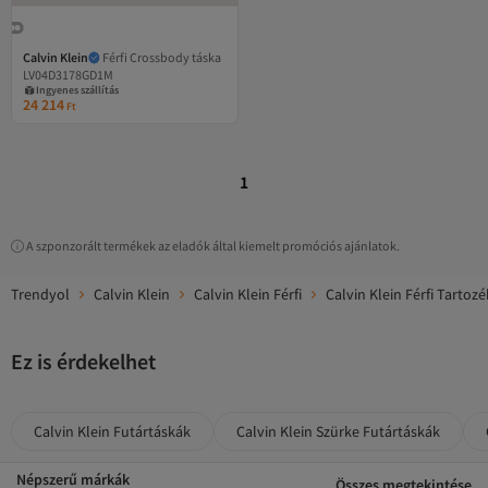
Calvin Klein
Férfi Crossbody táska
LV04D3178GD1M
Ingyenes szállítás
24 214
Ft
1
A szponzorált termékek az eladók által kiemelt promóciós ajánlatok.
Trendyol
Calvin Klein
Calvin Klein Férfi
Calvin Klein Férfi Tartoz
Ez is érdekelhet
Calvin Klein Futártáskák
Calvin Klein Szürke Futártáskák
Népszerű márkák
Összes megtekintése