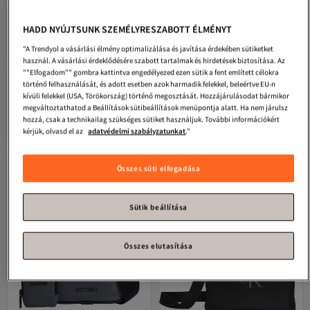
HADD NYÚJTSUNK SZEMÉLYRESZABOTT ÉLMÉNYT
"A Trendyol a vásárlási élmény optimalizálása és javítása érdekében sütiketket
használ. A vásárlási érdeklődésére szabott tartalmak és hirdetések biztosítása. Az
""Elfogadom"" gombra kattintva engedélyezed ezen sütik a fent említett célokra
#2. legtöbbször megtekintett
#7. legtöbbször megtekintett
történő felhasználását, és adott esetben azok harmadik felekkel, beleértve EU-n
Calvin Klein
Férfi Crossbody táska
Calvin Klein
Rakományfedél-
kívüli felekkel (USA, Törökország) történő megosztását. Hozzájárulásodat bármikor
LV04D3159GUB1
újságíró
Legalacsonyabb (30 nap)
megváltoztathatod a Beállítások sütibeállítások menüpontja alatt. Ha nem járulsz
5.0
Ingyenes szállítás
(
11
)
4.7
(
3
)
hozzá, csak a technikailag szükséges sütiket használjuk. További információkért
Legalacsonyabb (30 nap)
Ingyenes szállítás
34 227
31 245
kérjük, olvasd el az
adatvédelmi szabályzatunkat
."
Ft
Ft
Összes süti elfogadása
Sütik beállítása
Összes elutasítása