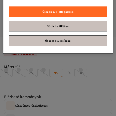
Összes süti elfogadása
Sütik beállítása
Összes elutasítása
Calvin Klein
Klasszikus csatos, gyík mintás, 25 méteres szalag
Majdnem elfogyott!
Méret
:
95
75
80
85
90
95
100
105
Elérhető kampányok
Készpénzes részletfizetés