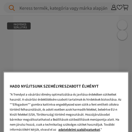
Keress termék, kategória vagy márka alapján
INGYENES
SZÁLLÍTÁS
HADD NYÚJTSUNK SZEMÉLYRESZABOTT ÉLMÉNYT
"A Trendyol a vásárlási élmény optimalizálása és javítása érdekében sütiketket
használ. A vásárlási érdeklődésére szabott tartalmak és hirdetések biztosítása. Az
""Elfogadom"" gombra kattintva engedélyezed ezen sütik a fent említett célokra
történő felhasználását, és adott esetben azok harmadik felekkel, beleértve EU-n
kívüli felekkel (USA, Törökország) történő megosztását. Hozzájárulásodat
bármikor megváltoztathatod a Beállítások sütibeállítások menüpontja alatt. Ha
nem járulsz hozzá, csak a technikailag szükséges sütiket használjuk. További
információkért kérjük, olvasd el az
adatvédelmi szabályzatunkat
."