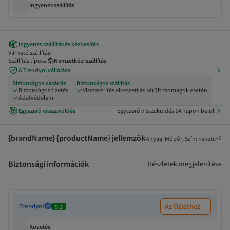
Ingyenes szállítás
Ingyenes szállítás és kézbesítés
Várható szállítás:
Szállítás típusa
Nemzetközi szállítás
A Trendyol vállalása
Biztonságos vásárlás
Biztonságos szállítás
Biztonságos fizetés
Visszatérítés elveszett és sérült csomagok esetén
Adatvédelem
Egyszerű visszaküldés
Egyszerű visszaküldés 14 napon belül.
{brandName} {productName} jellemzők
+
2
Anyag
:
Műbőr
,
Szín
:
Fekete
Biztonsági információk
Részletek megjelenítése
Trendyol
Az Üzlethez
9.3
Követés