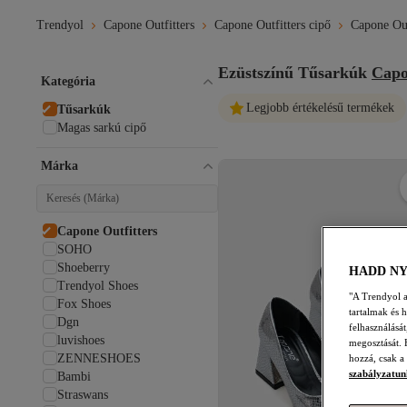
Trendyol
Capone Outfitters
Capone Outfitters cipő
Capone Out
Ezüstszínű Tűsarkúk
Capo
Kategória
Legjobb értékelésű termékek
Tűsarkúk
Magas sarkú cipő
Márka
Capone Outfitters
SOHO
Shoeberry
HADD N
Trendyol Shoes
"A Trendyol a 
Fox Shoes
tartalmak és 
Dgn
felhasználásá
luvishoes
megosztását. 
ZENNESHOES
hozzá, csak a
szabályzatun
Bambi
Straswans