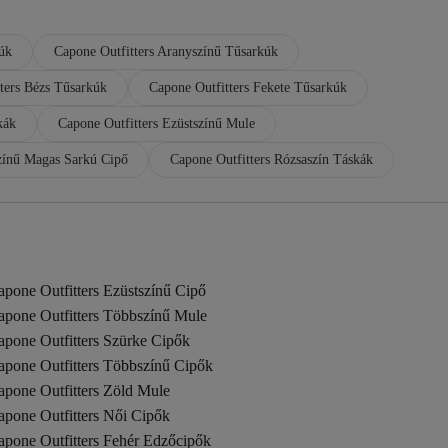
úk
Capone Outfitters Aranyszínű Tűsarkúk
ters Bézs Tűsarkúk
Capone Outfitters Fekete Tűsarkúk
kák
Capone Outfitters Ezüstszínű Mule
színű Magas Sarkú Cipő
Capone Outfitters Rózsaszín Táskák
pone Outfitters Ezüstszínű Cipő
apone Outfitters Többszínű Mule
apone Outfitters Szürke Cipők
apone Outfitters Többszínű Cipők
apone Outfitters Zöld Mule
apone Outfitters Női Cipők
apone Outfitters Fehér Edzőcipők