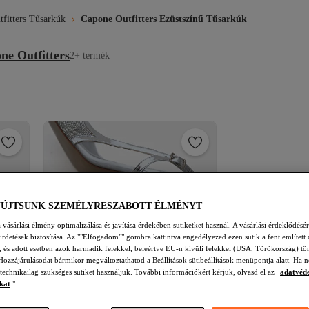
fitters Tűsarkúk
Capone Outfitters Ezüstszínű Tűsarkúk
ne Outfitters
2+ termék
YÚJTSUNK SZEMÉLYRESZABOTT ÉLMÉNYT
vásárlási élmény optimalizálása és javítása érdekében sütiketket használ. A vásárlási érdeklődésér
hirdetések biztosítása. Az ""Elfogadom"" gombra kattintva engedélyezed ezen sütik a fent említett 
t, és adott esetben azok harmadik felekkel, beleértve EU-n kívüli felekkel (USA, Törökország) tö
Hozzájárulásodat bármikor megváltoztathatod a Beállítások sütibeállítások menüpontja alatt. Ha n
 technikailag szükséges sütiket használjuk. További információkért kérjük, olvasd el az
adatvéd
kat
."