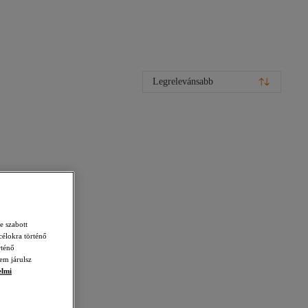
Legrelevánsabb
e szabott
célokra történő
rténő
em járulsz
elmi