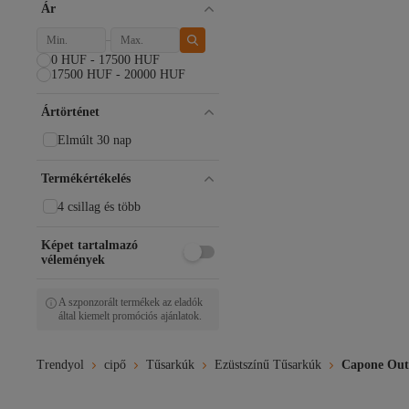
Ár
0 HUF - 17500 HUF
17500 HUF - 20000 HUF
Ártörténet
Elmúlt 30 nap
Termékértékelés
4 csillag és több
Képet tartalmazó
vélemények
A szponzorált termékek az eladók
által kiemelt promóciós ajánlatok.
Trendyol
cipő
Tűsarkúk
Ezüstszínű Tűsarkúk
Capone Outf