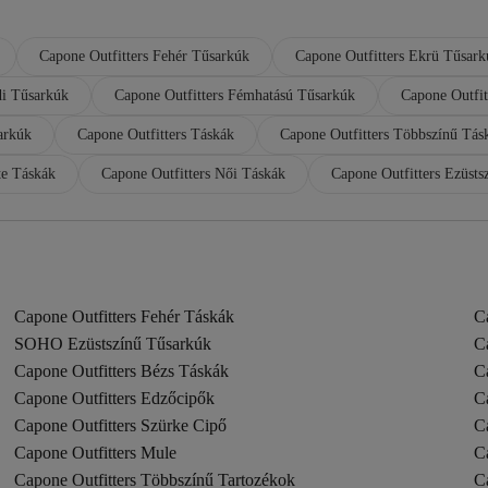
Capone Outfitters Fehér Tűsarkúk
Capone Outfitters Ekrü Tűsark
di Tűsarkúk
Capone Outfitters Fémhatású Tűsarkúk
Capone Outfit
arkúk
Capone Outfitters Táskák
Capone Outfitters Többszínű Tás
te Táskák
Capone Outfitters Női Táskák
Capone Outfitters Ezüst
Capone Outfitters Fehér Táskák
Ca
SOHO Ezüstszínű Tűsarkúk
C
Capone Outfitters Bézs Táskák
C
Capone Outfitters Edzőcipők
C
Capone Outfitters Szürke Cipő
C
Capone Outfitters Mule
C
Capone Outfitters Többszínű Tartozékok
C