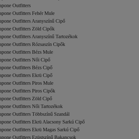
pone Outfitters
apone Outfitters Fehér Mule
apone Outfitters Aranyszínű Cipő
apone Outfitters Zöld Cipők
apone Outfitters Aranyszínű Tartozékok
apone Outfitters Rózsaszín Cipők
apone Outfitters Bézs Mule
apone Outfitters Női Cipő
apone Outfitters Bézs Cipő
apone Outfitters Ekrü Cipő
pone Outfitters Piros Mule
pone Outfitters Piros Cipők
pone Outfitters Zöld Cipő
pone Outfitters Női Tartozékok
apone Outfitters Többszínű Szandál
apone Outfitters Ekrü Alacsony Sarkú Cipő
apone Outfitters Ekrü Magas Sarkú Cipő
apone Outfitters Ezüstszínű Bakancsok