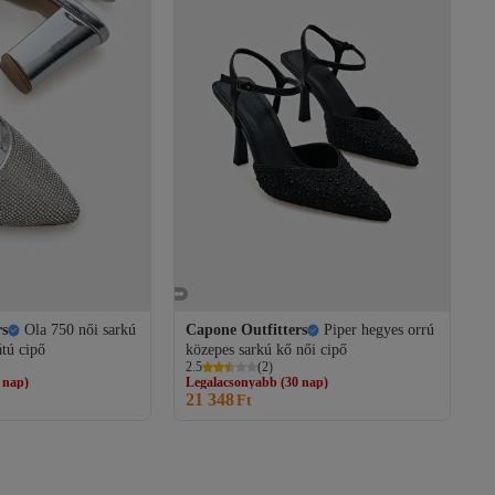
rs
Ola 750 női sarkú
Capone Outfitters
Piper hegyes orrú
átú cipő
közepes sarkú kő női cipő
 nap)
Legalacsonyabb (30 nap)
2.5
(
2
)
s
Ingyenes szállítás
21 348
 nap)
Legalacsonyabb (30 nap)
Ft