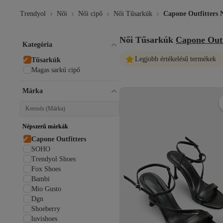
Trendyol
Női
Női cipő
Női Tűsarkúk
Capone Outfitters 
Női Tűsarkúk
Capone Outf
Kategória
Legjobb értékelésű termékek
Tűsarkúk
Magas sarkú cipő
Márka
Népszerű márkák
Capone Outfitters
SOHO
Trendyol Shoes
Fox Shoes
Bambi
Mio Gusto
Dgn
Shoeberry
luvishoes