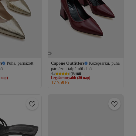
rs
Puha, párnázott
Capone Outfitters
Középsarkú, puha
pő
párnázott talpú női cipő
 nap)
Legalacsonyabb (30 nap)
4.3
(
93
)
s
Ingyenes szállítás
17 759
 nap)
Legalacsonyabb (30 nap)
Ft