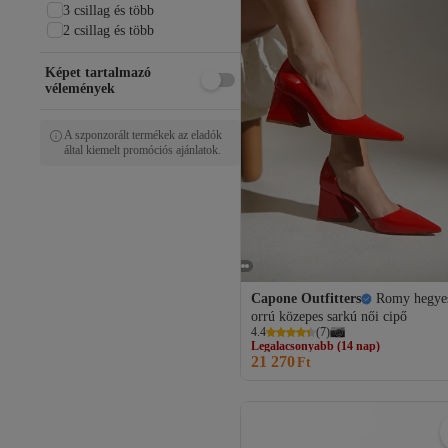
Ziya
3 csillag és több
2 csillag és több
Képet tartalmazó
vélemények
A szponzorált termékek az eladók
által kiemelt promóciós ajánlatok.
Capone Outfitters
Romy hegye
orrú közepes sarkú női cipő
Legalacsonyabb (14 nap)
4.4
(
7
)
Ingyenes szállítás
21 270
Legalacsonyabb (14 nap)
Ft