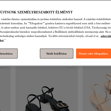
YÚJTSUNK SZEMÉLYRESZABOTT ÉLMÉNYT
vásárlási élmény optimalizálása és javítása érdekében sütiketket használ. A vásárlási érdeklődésér
hirdetések biztosítása. Az ""Elfogadom"" gombra kattintva engedélyezed ezen sütik a fent említett 
t, és adott esetben azok harmadik felekkel, beleértve EU-n kívüli felekkel (USA, Törökország) tö
k
Capone Outfitters
Risa nyitott hátú
Capone Outfitte
Hozzájárulásodat bármikor megváltoztathatod a Beállítások sütibeállítások menüpontja alatt. Ha n
hegyes orrú magas sarkú platform női
Block sarkú, nyito
 technikailag szükséges sütiket használjuk. További információkért kérjük, olvasd el az
adatvéd
Legalacsonyabb (30
4.6
(
16
)
4.3
(
19
)
cipő
női cipő
kat
."
Ingyenes szállítás
Ingyenes szállítá
25 551
15 628
Ft
Legalacsonyabb (30
Ft
lutasítása
Sütik beállítása
Összes süti elfogadása