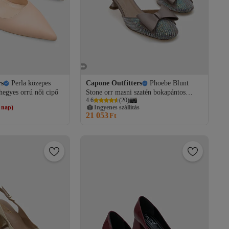
rs
Perla közepes
Capone Outfitters
Phoebe Blunt
hegyes orrú női cipő
Stone orr masni szatén bokapántos
 nap)
4.6
(
20
)
közepes sarkú női stílusos cipő
s
Ingyenes szállítás
21 053
 nap)
Ft