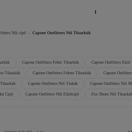
1
itters Női cipő
Capone Outfitters Női Tűsarkúk
sarkúk
Capone Outfitters Fehér Tűsarkúk
Capone Outfitters Ekrü
ros Tűsarkúk
Capone Outfitters Fekete Tűsarkúk
Capone Outfitter
 Tűsarkúk
Capone Outfitters Női Táskák
Capone Outfitters Női M
rkú Cipő
Capone Outfitters Női Edzőcipő
Fox Shoes Női Tűsarkú