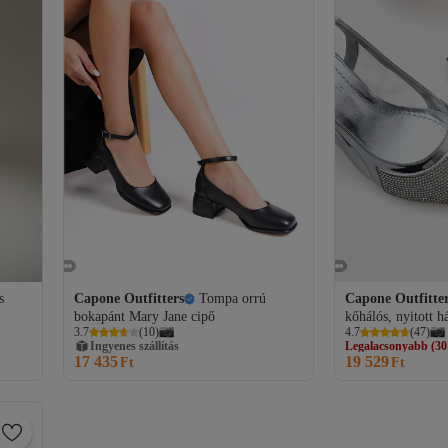
s
Capone Outfitters
Tompa orrú
Capone Outfitte
bokapánt Mary Jane cipő
kőhálós, nyitott h
Legalacsonyabb (30
3.7
(
10
)
4.7
(
47
)
Ingyenes szállítás
Ingyenes szállítá
17 435
19 529
Ft
Legalacsonyabb (30
Ft