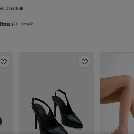
Női Tűsarkúk
itters
21+ termék