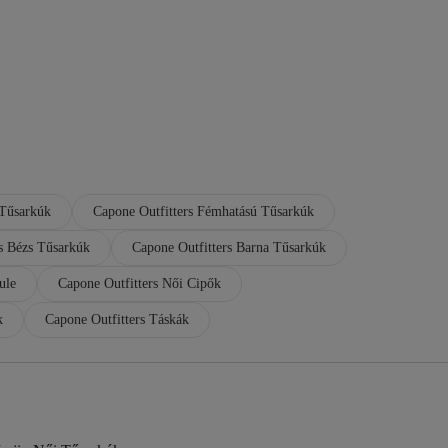
 Tűsarkúk
Capone Outfitters Fémhatású Tűsarkúk
s Bézs Tűsarkúk
Capone Outfitters Barna Tűsarkúk
ule
Capone Outfitters Női Cipők
k
Capone Outfitters Táskák