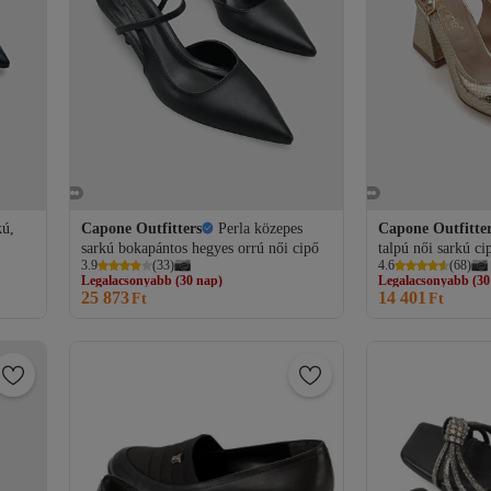
kú,
Capone Outfitters
Perla közepes
Capone Outfitte
sarkú bokapántos hegyes orrú női cipő
talpú női sarkú ci
Legalacsonyabb (30 nap)
Legalacsonyabb (30
3.9
(
33
)
4.6
(
68
)
Ingyenes szállítás
Ingyenes szállítá
25 873
14 401
Legalacsonyabb (30 nap)
Ft
Legalacsonyabb (30
Ft