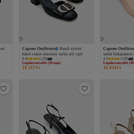
ott
Capone Outfitters
Randi nyitott
Capone Outfitte
hátsó csatos alacsony sarkú női cipő
sarkú bokapántos 
Legalacsonyabb (30 nap)
Legalacsonyabb (30
4.4
(
20
)
4.2
(
30
)
Ingyenes szállítás
Ingyenes szállítá
19 517
16 834
Legalacsonyabb (30 nap)
Ft
Legalacsonyabb (30
Ft