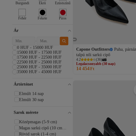
Cochines
Burgundi
Ekrü
Ezüstszínű
CZ London
Dark Seer
Fehér
Fekete
Piros
Deriderim
Deripabuc
Ár
DS AYAKKABI
DUXAL SHOES
eformoda by emre yılmaz
0 HUF - 15000 HUF
Capone Outfitters
Puha, párnáz
Elle
15000 HUF - 17500 HUF
talpú női sarkú cipő
17500 HUF - 22500 HUF
Fast Step
Legalacsonyabb (30 nap)
4.2
(
36
)
22500 HUF - 25000 HUF
FORS SHOES
Ingyenes szállítás
25000 HUF - 35000 HUF
14 454
Legalacsonyabb (30 nap)
Ft
Freemax
35000 HUF - 45000 HUF
Gökhan Talay
GÖNDERİ(R)
Ártörténet
Gondol
Guess
Elmúlt 14 nap
Hotiç
Elmúlt 30 nap
İmerShoes
Jorbinol
Sarok mérete
Kemal Tanca
Középmagas (5-9 cm)
LAL SHOES & BAGS
Magas sarkú cipő (10 cm
lal shoes bags
vagy annál magasabb)
Rövid sarok (1-4 cm)