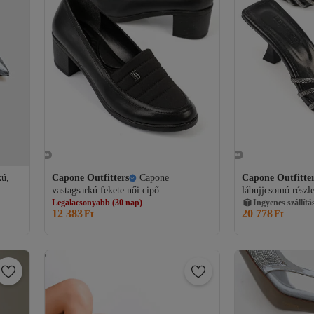
kú,
Capone Outfitters
Capone
Capone Outfitte
vastagsarkú fekete női cipő
lábujjcsomó részle
Legalacsonyabb (30 nap)
Ingyenes szállítás
fémes szövet sark
Ingyenes szállítá
12 383
20 778
Legalacsonyabb (30 nap)
Ft
Ft