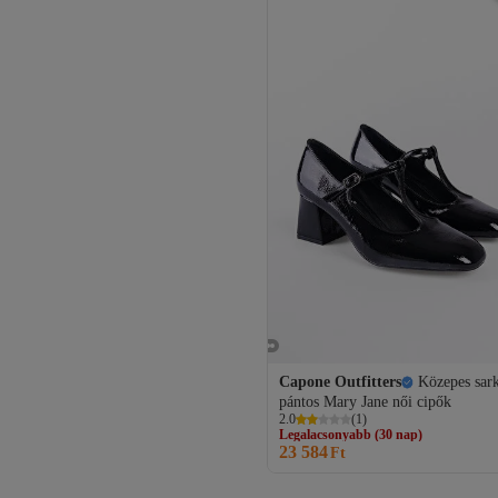
Capone Outfitters
Közepes sar
pántos Mary Jane női cipők
Legalacsonyabb (30 nap)
2.0
(
1
)
Ingyenes szállítás
23 584
Legalacsonyabb (30 nap)
Ft