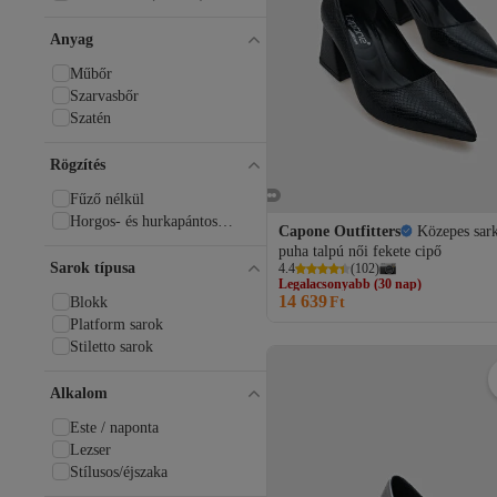
LAMİNTA
LARİNA SHOES
Anyag
LEFTIES
LİLLA
Műbőr
Limeo
Szarvasbőr
Limoya
Szatén
Louis Cardy
Love Moschino
Rögzítés
Luvi
Fűző nélkül
Madamra
Horgos- és hurkapántos
Mamito Ayakkabı
Capone Outfitters
Közepes sar
rögzítő
MANGO
puha talpú női fekete cipő
Legalacsonyabb (30 nap)
Marjin
Sarok típusa
4.4
(
102
)
Ingyenes szállítás
MaskButik
14 639
Legalacsonyabb (30 nap)
Ft
Blokk
meyra'nın ayakkabıları
Platform sarok
MODAADAM
Stiletto sarok
Modafırsat
Modavien
Alkalom
MokaShopin
Nine West
Este / naponta
Nirvana
Lezser
Nstil
Stílusos/éjszaka
PASSAGE SHOES