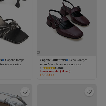
rs
Capone tompa
Capone Outfitters
Sena közepes
tes köves csíkos
sarkú Mary Jane csatos női cipő
Legalacsonyabb (30 nap)
4.8
(
13
)
ú fekete női papucs
s
Ingyenes szállítás
16 053
Legalacsonyabb (30 nap)
Ft