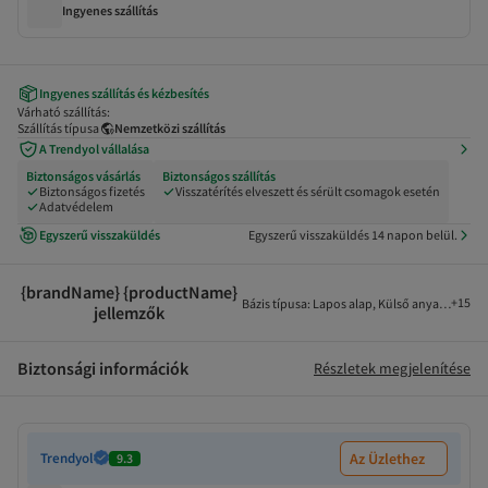
Ingyenes szállítás
Ingyenes szállítás és kézbesítés
Várható szállítás:
Szállítás típusa
Nemzetközi szállítás
A Trendyol vállalása
Biztonságos vásárlás
Biztonságos szállítás
Biztonságos fizetés
Visszatérítés elveszett és sérült csomagok esetén
Adatvédelem
Egyszerű visszaküldés
Egyszerű visszaküldés 14 napon belül.
{brandName} {productName}
+
15
Bázis típusa
:
Lapos alap
,
Külső anyag
:
Műbőr
jellemzők
Biztonsági információk
Részletek megjelenítése
Trendyol
Az Üzlethez
9.3