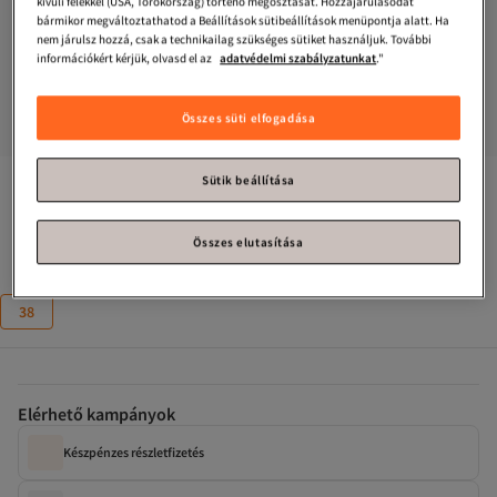
kívüli felekkel (USA, Törökország) történő megosztását. Hozzájárulásodat
bármikor megváltoztathatod a Beállítások sütibeállítások menüpontja alatt. Ha
nem járulsz hozzá, csak a technikailag szükséges sütiket használjuk. További
információkért kérjük, olvasd el az
adatvédelmi szabályzatunkat
."
Összes süti elfogadása
Sütik beállítása
Capone Outfitters
Tima női Sneaker sportcipő
Csak 1 maradt!
Összes elutasítása
Méret
:
38
38
Elérhető kampányok
Készpénzes részletfizetés