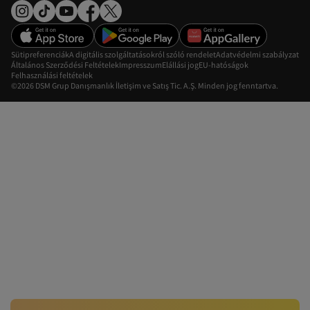
Sütipreferenciák
A digitális szolgáltatásokról szóló rendelet
Adatvédelmi szabályzat
Általános Szerződési Feltételek
Impresszum
Elállási jog
EU-hatóságok
Felhasználási feltételek
©2026 DSM Grup Danışmanlık İletişim ve Satış Tic. A.Ş. Minden jog fenntartva.