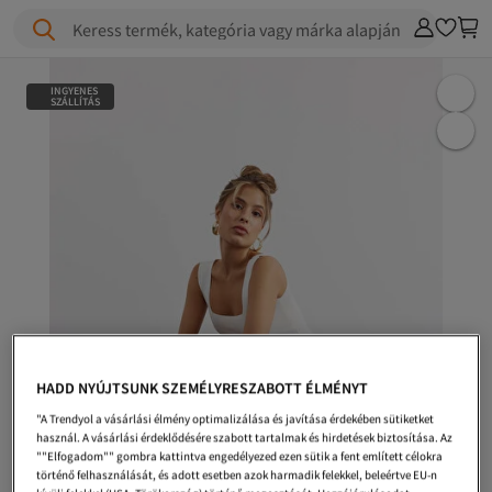
Keress termék, kategória vagy márka alapján
INGYENES
SZÁLLÍTÁS
HADD NYÚJTSUNK SZEMÉLYRESZABOTT ÉLMÉNYT
"A Trendyol a vásárlási élmény optimalizálása és javítása érdekében sütiketket
használ. A vásárlási érdeklődésére szabott tartalmak és hirdetések biztosítása. Az
""Elfogadom"" gombra kattintva engedélyezed ezen sütik a fent említett célokra
történő felhasználását, és adott esetben azok harmadik felekkel, beleértve EU-n