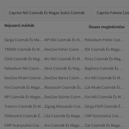
Caprice Női Csizmák És Magas Szárú Csizmák
Caprice Fekete Cs
Népszerű márkák
Összes megtekintése
Sárga Csizmák És Magas Szárú Csizmák
MP Női Csizmák És Magas Szárú Csizmák
Palladium Fehér Csizmák És Magas Szárú Csizmák
TREND Csizmák És Magas Szárú Csizmák
DeeZee Fehér Csizmák És Magas Szárú Csizmák
Elit Csizmák És Magas Szárú Csizmák
Zöld Csizmák És Magas Szárú Csizmák
Brs Női Csizmák És Magas Szárú Csizmák
Piros Csizmák És Magas Szárú Csizmák
Palladium Női Csizmák És Magas Szárú Csizmák
Ekrü Csizmák És Magas Szárú Csizmák
Baghera Csizmák És Magas Szárú Csizmák
DeeZee Khaki Csizmák És Magas Szárú Csizmák
DeeZee Barna Csizmák És Magas Szárú Csizmák
Ars Női Csizmák És Magas Szárú Csizmák
Fox Csizmák És Magas Szárú Csizmák
Rózsaszín Csizmák És Magas Szárú Csizmák
Cat Khaki Csizmák És Magas Szárú Csizmák
MP Csizmák És Magas Szárú Csizmák
DeeZee Szürke Csizmák És Magas Szárú Csizmák
Fox Női Csizmák És Magas Szárú Csizmák
Tretorn Csizmák És Magas Szárú Csizmák
Zigzag Rózsaszín Csizmák És Magas Szárú Csizmák
Sárga Férfi Csizmák És Magas Szárú Csizmák
Többszínű Csizmák És Magas Szárú Csizmák
Lila Csizmák És Magas Szárú Csizmák
CMP Ezüstszínű Csizmák És Magas Szárú Csizmák
CMP Aranyszínű Csizmák És Magas Szárú Csizmák
Ars Csizmák És Magas Szárú Csizmák
Cat Csizmák És Magas Szárú Csizmák