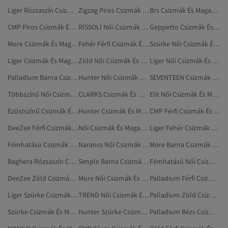
Liger Rózsaszín Csizmák És Magas Szárú Csizmák
Zigzag Piros Csizmák És Magas Szárú Csizmák
Brs Csizmák És Magas Szárú Csizmák
CMP Piros Csizmák És Magas Szárú Csizmák
RİSSOLİ Női Csizmák És Magas Szárú Csizmák
Geppetto Csizmák És Magas Szárú Csizmák
More Csizmák És Magas Szárú Csizmák
Fehér Férfi Csizmák És Magas Szárú Csizmák
Szürke Női Csizmák És Magas Szárú Csizmák
Liger Csizmák És Magas Szárú Csizmák
Zöld Női Csizmák És Magas Szárú Csizmák
Liger Női Csizmák És Magas Szárú Csizmák
Palladium Barna Csizmák És Magas Szárú Csizmák
Hunter Női Csizmák És Magas Szárú Csizmák
SEVENTEEN Csizmák És Magas Szárú Csizmák
Többszínű Női Csizmák És Magas Szárú Csizmák
CLARKS Csizmák És Magas Szárú Csizmák
Elit Női Csizmák És Magas Szárú Csizmák
Ezüstszínű Csizmák És Magas Szárú Csizmák
Hunter Csizmák És Magas Szárú Csizmák
CMP Férfi Csizmák És Magas Szárú Csizmák
DeeZee Férfi Csizmák És Magas Szárú Csizmák
Női Csizmák És Magas Szárú Csizmák
Liger Fehér Csizmák És Magas Szárú Csizmák
Fémhatású Csizmák És Magas Szárú Csizmák
Narancs Női Csizmák És Magas Szárú Csizmák
More Barna Csizmák És Magas Szárú Csizmák
Baghera Rózsaszín Csizmák És Magas Szárú Csizmák
Simple Barna Csizmák És Magas Szárú Csizmák
Fémhatású Női Csizmák És Magas Szárú Csizmák
DeeZee Zöld Csizmák És Magas Szárú Csizmák
More Női Csizmák És Magas Szárú Csizmák
Palladium Férfi Csizmák És Magas Szárú Csizmák
Liger Szürke Csizmák És Magas Szárú Csizmák
TREND Női Csizmák És Magas Szárú Csizmák
Palladium Zöld Csizmák És Magas Szárú Csizmák
Szürke Csizmák És Magas Szárú Csizmák
Hunter Szürke Csizmák És Magas Szárú Csizmák
Palladium Bézs Csizmák És Magas Szárú Csizmák