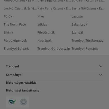
MANGO Csizmák És Magas Szárú Csizmák
CMP Sárga Csizmák És Magas Szárú Csizmák
Zöld Férfi Csizmák És Magas Szárú Csizmák
Jvc Női Csizmák És Magas Szárú Csizmák
Katy Perry Csizmák És Magas Szárú Csizmák
Barna Női Csizmák És Magas Szárú Csizmák
Pólók
Nike
Lacoste
The North Face
adidas
Bakancsok
Bikinik
Fürdőruhák
Szandál
Fürdőköpenyek
Nadrágok
Trendyol Törökország
Trendyol Bulgária
Trendyol Görögország
Trendyol Románia
Trendyol
Kampányok
Biztonságos vásárlás
Biztonsági tanúsítvány