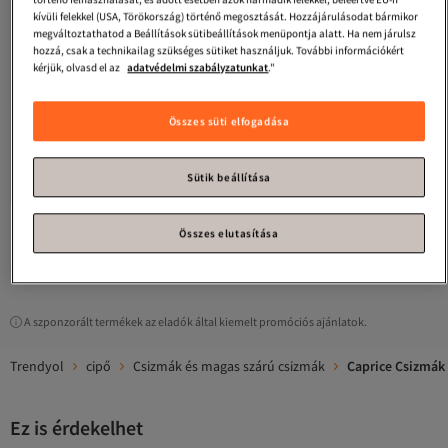
kívüli felekkel (USA, Törökország) történő megosztását. Hozzájárulásodat bármikor
megváltoztathatod a Beállítások sütibeállítások menüpontja alatt. Ha nem járulsz
hozzá, csak a technikailag szükséges sütiket használjuk. További információkért
kérjük, olvasd el az
adatvédelmi szabályzatunkat
."
Összes süti elfogadása
Caprice
Simítás
5.0
(
1
)
Sütik beállítása
Ingyenes szállítás
33 333
-37%
Ft
52 777
Összes elutasítása
1
A szponzorált termékek az eladók által kiemelt promóciós ajánlatok.
Trendyol
cipő
Csizmák és magas szárú csizmák
Caprice Csizmák
Ez is érdekelhet