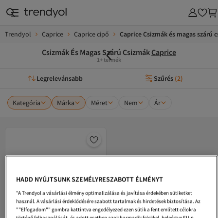
Trendyol
Caprice
Caprice cipő
Caprice Csizmák és magas szárú 
Csizmák És Magas Szárú Csizmák
Caprice
1+ termék
Legrelevánsabb
Szűrés
(
2
)
Kategória
Márka
Méret
Nem
Ár
HADD NYÚJTSUNK SZEMÉLYRESZABOTT ÉLMÉNYT
"A Trendyol a vásárlási élmény optimalizálása és javítása érdekében sütiketket
használ. A vásárlási érdeklődésére szabott tartalmak és hirdetések biztosítása. Az
""Elfogadom"" gombra kattintva engedélyezed ezen sütik a fent említett célokra
történő felhasználását, és adott esetben azok harmadik felekkel, beleértve EU-n