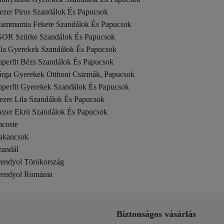
ezer Piros Szandálok És Papucsok
ammamia Fekete Szandálok És Papucsok
GOR Szürke Szandálok És Papucsok
ila Gyerekek Szandálok És Papucsok
uperfit Bézs Szandálok És Papucsok
árga Gyerekek Otthoni Csizmák, Papucsok
uperfit Gyerekek Szandálok És Papucsok
ezer Lila Szandálok És Papucsok
ezer Ekrü Szandálok És Papucsok
acoste
akancsok
zandál
rendyol Törökország
rendyol Románia
Biztonságos vásárlás