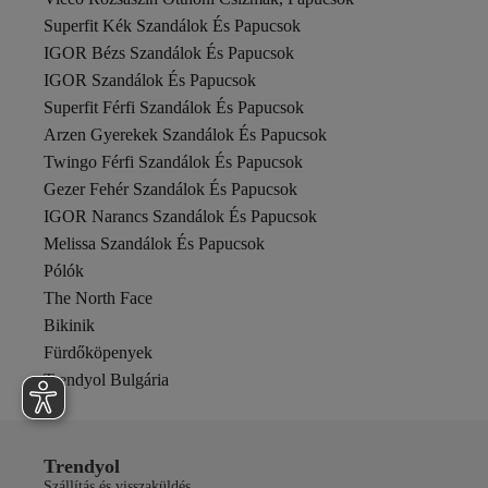
Superfit Kék Szandálok És Papucsok
IGOR Bézs Szandálok És Papucsok
IGOR Szandálok És Papucsok
Superfit Férfi Szandálok És Papucsok
Arzen Gyerekek Szandálok És Papucsok
Twingo Férfi Szandálok És Papucsok
Gezer Fehér Szandálok És Papucsok
IGOR Narancs Szandálok És Papucsok
Melissa Szandálok És Papucsok
Pólók
The North Face
Bikinik
Fürdőköpenyek
Trendyol Bulgária
Trendyol
Szállítás és visszaküldés