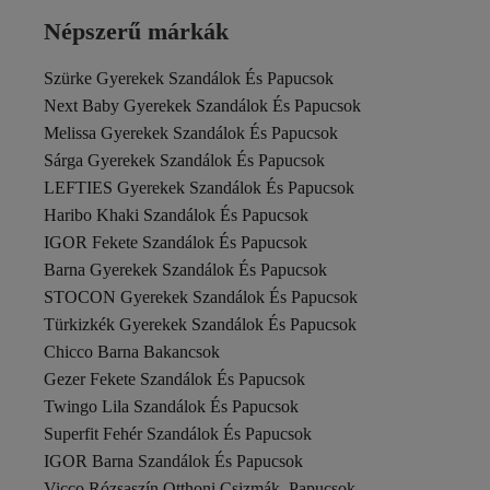
Népszerű márkák
Szürke Gyerekek Szandálok És Papucsok
Next Baby Gyerekek Szandálok És Papucsok
Melissa Gyerekek Szandálok És Papucsok
Sárga Gyerekek Szandálok És Papucsok
LEFTIES Gyerekek Szandálok És Papucsok
Haribo Khaki Szandálok És Papucsok
IGOR Fekete Szandálok És Papucsok
Barna Gyerekek Szandálok És Papucsok
STOCON Gyerekek Szandálok És Papucsok
Türkizkék Gyerekek Szandálok És Papucsok
Chicco Barna Bakancsok
Gezer Fekete Szandálok És Papucsok
Twingo Lila Szandálok És Papucsok
Superfit Fehér Szandálok És Papucsok
IGOR Barna Szandálok És Papucsok
Vicco Rózsaszín Otthoni Csizmák, Papucsok