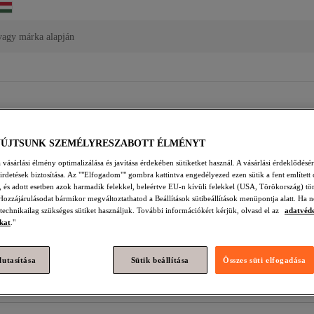
vagy márka alapján
YÚJTSUNK SZEMÉLYRESZABOTT ÉLMÉNYT
vásárlási élmény optimalizálása és javítása érdekében sütiketket használ. A vásárlási érdeklődésér
apucsok
Chicco Fehér Szandálok És Papucsok
Chicco Ezüstszínű 
hirdetések biztosítása. Az ""Elfogadom"" gombra kattintva engedélyezed ezen sütik a fent említett 
t, és adott esetben azok harmadik felekkel, beleértve EU-n kívüli felekkel (USA, Törökország) tö
Szandálok És Papucsok
Chicco Kék Szandálok És Papucsok
Chicc
Hozzájárulásodat bármikor megváltoztathatod a Beállítások sütibeállítások menüpontja alatt. Ha n
 technikailag szükséges sütiket használjuk. További információkért kérjük, olvasd el az
adatvéd
apucsok
Vicco Szandálok És Papucsok
Vicco Bézs Szandálok És 
kat
."
sok
Khaki Gyerekek Szandálok És Papucsok
Vicco Rózsaszín Sza
lutasítása
Sütik beállítása
Összes süti elfogadása