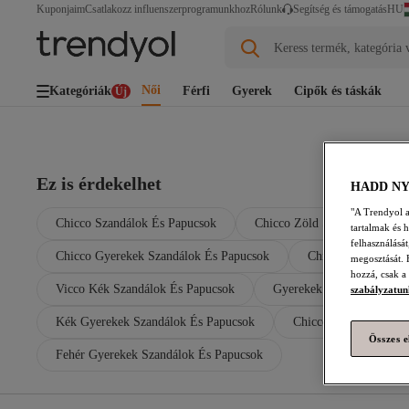
HU
Kuponjaim
Csatlakozz influenszerprogramunkhoz
Rólunk
Segítség és támogatás
Keress termék, kategória 
Női
Kategóriák
Férfi
Gyerek
Cipők és táskák
Új
Ez is érdekelhet
HADD N
"A Trendyol a 
Chicco Szandálok És Papucsok
Chicco Zöld Szandálok És P
tartalmak és 
felhasználásá
Chicco Gyerekek Szandálok És Papucsok
Chicco Rózsaszín 
megosztását. 
hozzá, csak a
Vicco Kék Szandálok És Papucsok
Gyerekek Szandálok És P
szabályzatun
Kék Gyerekek Szandálok És Papucsok
Chicco Fekete Bakanc
Összes e
Fehér Gyerekek Szandálok És Papucsok