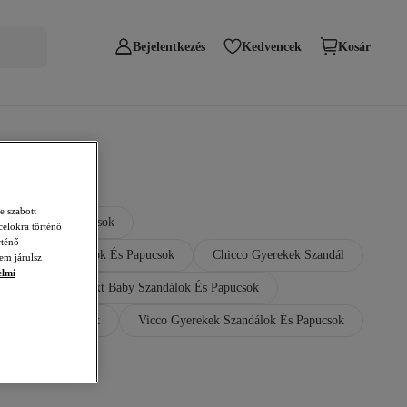
Bejelentkezés
Kedvencek
Kosár
e szabott
Szandálok És Papucsok
célokra történő
rténő
o Sötétkék Szandálok És Papucsok
Chicco Gyerekek Szandál
em járulsz
elmi
Papucsok
Next Baby Szandálok És Papucsok
ndálok És Papucsok
Vicco Gyerekek Szandálok És Papucsok