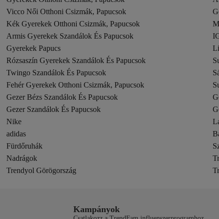
Vicco Női Otthoni Csizmák, Papucsok
G
Kék Gyerekek Otthoni Csizmák, Papucsok
M
Armis Gyerekek Szandálok És Papucsok
I
Gyerekek Papucs
L
Rózsaszín Gyerekek Szandálok És Papucsok
S
Twingo Szandálok És Papucsok
S
Fehér Gyerekek Otthoni Csizmák, Papucsok
S
Gezer Bézs Szandálok És Papucsok
G
Gezer Szandálok És Papucsok
G
Nike
L
adidas
B
Fürdőruhák
S
Nadrágok
T
Trendyol Görögország
T
Kampányok
Csatlakozz a TrendFam influenszerprogramhoz