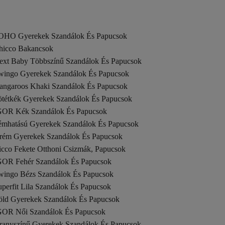
OHO Gyerekek Szandálok És Papucsok
hicco Bakancsok
ext Baby Többszínű Szandálok És Papucsok
wingo Gyerekek Szandálok És Papucsok
angaroos Khaki Szandálok És Papucsok
ötétkék Gyerekek Szandálok És Papucsok
GOR Kék Szandálok És Papucsok
émhatású Gyerekek Szandálok És Papucsok
rém Gyerekek Szandálok És Papucsok
icco Fekete Otthoni Csizmák, Papucsok
GOR Fehér Szandálok És Papucsok
wingo Bézs Szandálok És Papucsok
perfit Lila Szandálok És Papucsok
öld Gyerekek Szandálok És Papucsok
GOR Női Szandálok És Papucsok
ranyszínű Gyerekek Szandálok És Papucsok