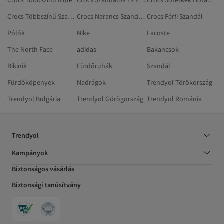
Crocs Többszínű Mule
Crocs Szandálok És Papucsok
Crocs Sötétkék Hótaposó
Crocs Többszínű Szandál
Crocs Narancs Szandálok És Papucsok
Crocs Férfi Szandál
Pólók
Nike
Lacoste
The North Face
adidas
Bakancsok
Bikinik
Fürdőruhák
Szandál
Fürdőköpenyek
Nadrágok
Trendyol Törökország
Trendyol Bulgária
Trendyol Görögország
Trendyol Románia
Trendyol
Kampányok
Biztonságos vásárlás
Biztonsági tanúsítvány