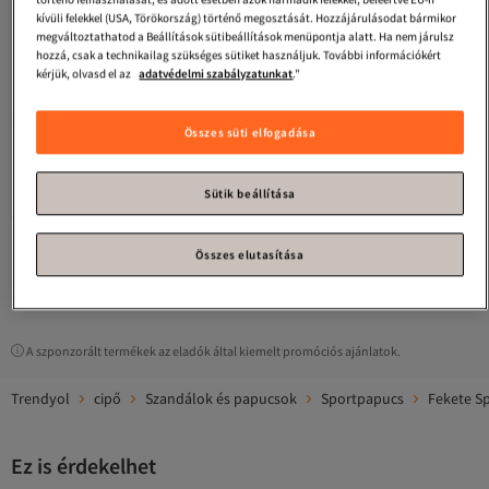
kívüli felekkel (USA, Törökország) történő megosztását. Hozzájárulásodat bármikor
megváltoztathatod a Beállítások sütibeállítások menüpontja alatt. Ha nem járulsz
hozzá, csak a technikailag szükséges sütiket használjuk. További információkért
kérjük, olvasd el az
adatvédelmi szabályzatunkat
."
Összes süti elfogadása
Crocs
Klasszikus Cozzzy Sandal
Unisex papucs 207446
Legalacsonyabb (30 nap)
4.3
Ingyenes szállítás
(
12
)
Sütik beállítása
Legalacsonyabb (30 nap)
23 765
-1%
Ft
23 965
Összes elutasítása
1
A szponzorált termékek az eladók által kiemelt promóciós ajánlatok.
Trendyol
cipő
Szandálok és papucsok
Sportpapucs
Fekete S
Ez is érdekelhet