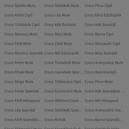
Crocs Szürke Mule
Crocs Sötétkék Mule
Crocs Piros Cipő
Crocs Krém Cipő
Crocs Lila Mule
Crocs Ekrü Edzőcipők
Crocs Türkizkék Cipő
Crocs Kék Ruházat
Crocs Kék Szandál
Crocs Narancs Mule
Crocs Bézs Mule
Crocs Barna Cipő
Crocs Férfi Mule
Crocs Zöld Mule
Crocs Rózsaszín Cipő
Crocs Narancs Szandál
Crocs Női Edzőcipők
Crocs Bézs Szandál
Crocs Krém Mule
Crocs Türkizkék Mule
Crocs Aranyszínű Mule
Crocs Khaki Mule
Crocs Gyerekek Sportpapucs
Crocs Balerinacipő
Crocs Sárga Mule
Crocs Többszínű Cipő
Crocs Piros Mule
Crocs Fehér Szandálok És Papucsok
Crocs Ezüstszínű Mule
Crocs Kék Szandálok És Papucsok
Crocs Férfi Hótaposó
Crocs Otthoni Csizmák, Papucsok
Crocs Női Hótaposó
Crocs Lila Szandál
Crocs Sötétkék Szandálok És Papucsok
Crocs Aranyszínű Szandálok És Papucsok
Crocs Férfi Szandálok És Papucsok
Crocs Ruhák
Crocs Barna Szandálok És Papucsok