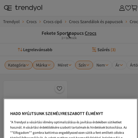
Trendyol
Crocs
Crocs cipő
Crocs Szandálok és papucsok
Croc
Fekete Sportpapucs
Crocs
1+ termék
Legrelevánsabb
Szűrés
(
3
)
Kategória
Márka
Méret
Szín
Nem
Ár
Ártö
HADD NYÚJTSUNK SZEMÉLYRESZABOTT ÉLMÉNYT
"A Trendyol a vásárlási élmény optimalizálása és javítása érdekében sütiketket
használ. A vásárlási érdeklődésére szabott tartalmak és hirdetések biztosítása. Az
""Elfogadom"" gombra kattintva engedélyezed ezen sütik a fent említett célokra
történő felhasználását, és adott esetben azok harmadik felekkel, beleértve EU-n