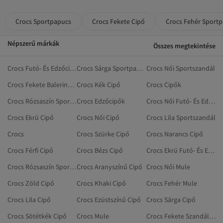
Crocs Sportpapucs
Crocs Fekete Cipő
Crocs Fehér Sport
Népszerű márkák
Összes megtekintése
Crocs Futó- És Edzőcipők
Crocs Sárga Sportpapucs
Crocs Női Sportszandál
Crocs Fekete Balerinacipő
Crocs Kék Cipő
Crocs Cipők
Crocs Rózsaszín Sportpapucs
Crocs Edzőcipők
Crocs Női Futó- És Edzőcipők
Crocs Ekrü Cipő
Crocs Női Cipő
Crocs Lila Sportszandál
Crocs
Crocs Szürke Cipő
Crocs Narancs Cipő
Crocs Férfi Cipő
Crocs Bézs Cipő
Crocs Ekrü Futó- És Edzőcipők
Crocs Rózsaszín Sportszandál
Crocs Aranyszínű Cipő
Crocs Női Mule
Crocs Zöld Cipő
Crocs Khaki Cipő
Crocs Fehér Mule
Crocs Lila Cipő
Crocs Ezüstszínű Cipő
Crocs Sárga Cipő
Crocs Sötétkék Cipő
Crocs Mule
Crocs Fekete Szandálok És Papucsok