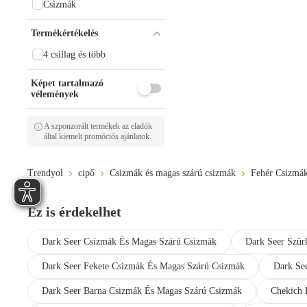
Csizmák
Termékértékelés
4 csillag és több
Képet tartalmazó
vélemények
A szponzorált termékek az eladók
által kiemelt promóciós ajánlatok.
Trendyol
cipő
Csizmák és magas szárú csizmák
Fehér Csizmák
Ez is érdekelhet
Dark Seer Csizmák És Magas Szárú Csizmák
Dark Seer Szür
Dark Seer Fekete Csizmák És Magas Szárú Csizmák
Dark Se
Dark Seer Barna Csizmák És Magas Szárú Csizmák
Chekich 