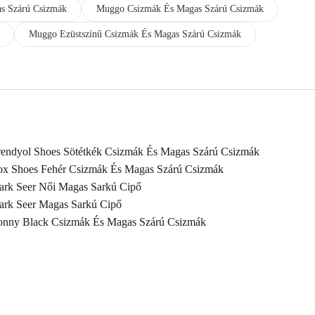
s Szárú Csizmák
Muggo Csizmák És Magas Szárú Csizmák
Muggo Ezüstszínű Csizmák És Magas Szárú Csizmák
rendyol Shoes Sötétkék Csizmák És Magas Szárú Csizmák
ox Shoes Fehér Csizmák És Magas Szárú Csizmák
ark Seer Női Magas Sarkú Cipő
ark Seer Magas Sarkú Cipő
onny Black Csizmák És Magas Szárú Csizmák
uggo Többszínű Csizmák És Magas Szárú Csizmák
uggo Aranyszínű Csizmák És Magas Szárú Csizmák
uggo Bézs Csizmák És Magas Szárú Csizmák
ark Seer Bézs Magas Sarkú Cipő
rendyol Shoes Csizmák És Magas Szárú Csizmák