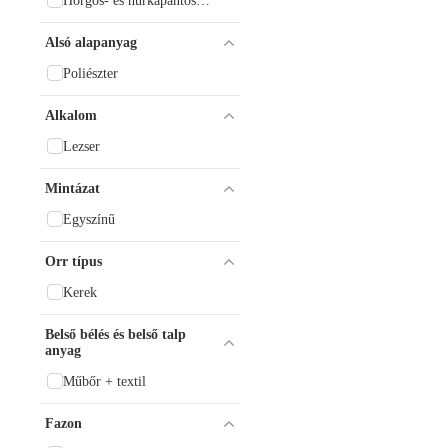
Horgos- és hurkapántos
rögzítő
Alsó alapanyag
Poliészter
Alkalom
Lezser
Mintázat
Egyszínű
Orr típus
Kerek
Belső bélés és belső talp
anyag
Műbőr + textil
Fazon