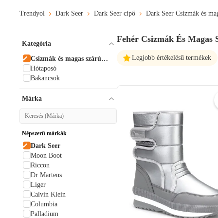
Trendyol
Dark Seer
Dark Seer cipő
Dark Seer Csizmák és mag
Fehér Csizmák És Magas 
Kategória
Legjobb értékelésű termékek
Csizmák és magas szárú
csizmák
Hótaposó
Bakancsok
Márka
Népszerű márkák
Dark Seer
Moon Boot
Riccon
Dr Martens
Liger
Calvin Klein
Columbia
Palladium