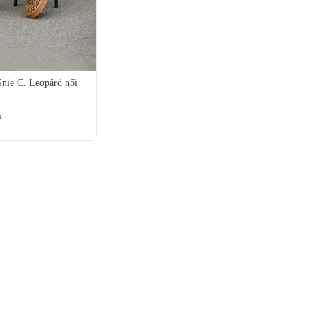
nie C. Leopárd női
s