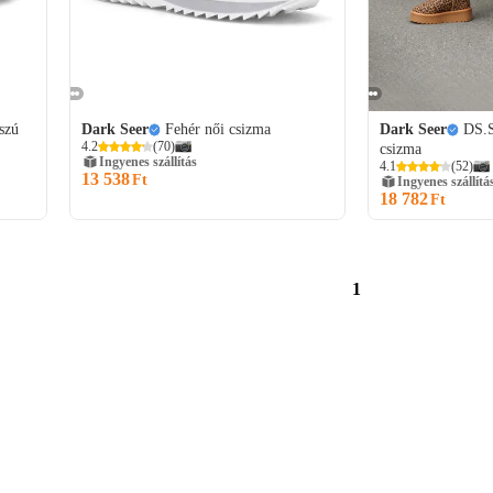
szú
Dark Seer
Fehér női csizma
Dark Seer
DS.S
4.2
(
70
)
csizma
Ingyenes szállítás
4.1
(
52
)
13 538
Ft
Ingyenes szállítá
18 782
Ft
1