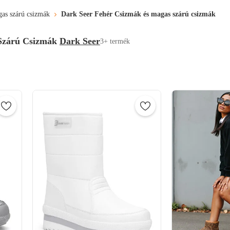
as szárú csizmák
Dark Seer Fehér Csizmák és magas szárú csizmák
Szárú Csizmák
Dark Seer
3+ termék