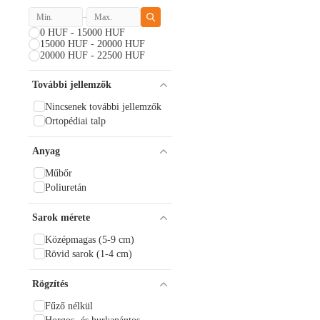
Knack
LEFTIES
0 HUF - 15000 HUF
Limoya
15000 HUF - 20000 HUF
Love Moschino
20000 HUF - 22500 HUF
Mamito Ayakkabı
NİŞANTAŞI SHOES
További jellemzők
NOOSY
Nstil
Nincsenek további jellemzők
Oksit
Ortopédiai talp
Provoq
SOHO
Anyag
Superga
Műbőr
Timberland
Poliuretán
Tommy Hilfiger
TOPUK
Sarok mérete
Wagoon
Középmagas (5-9 cm)
Rövid sarok (1-4 cm)
Rögzítés
Fűző nélkül