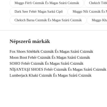
Muggo Férfi Csizmák És Magas Szárú Csizmák
Chekich Töb
Dark Seer Fehér Magas Sarkú Cipő
Muggo Női Csizmák És 
Chekich Barna Csizmák És Magas Szárú Csizmák
Muggo Kha
Népszerű márkák
Fox Shoes Sötétkék Csizmák És Magas Szárú Csizmák
Moon Boot Fehér Csizmák És Magas Szárú Csizmák
SOHO Fehér Csizmák És Magas Szárú Csizmák
NİŞANTAŞI SHOES Fehér Csizmák És Magas Szárú Csizmák
Lumberjack Khaki Csizmák És Magas Szárú Csizmák
Tonny Black Férfi Csizmák És Magas Szárú Csizmák
Lumberjack Női Csizmák És Magas Szárú Csizmák
Trendyol Shoes Narancs Csizmák És Magas Szárú Csizmák
Grisport Férfi Csizmák És Magas Szárú Csizmák
I Love Shoes Csizmák És Magas Szárú Csizmák