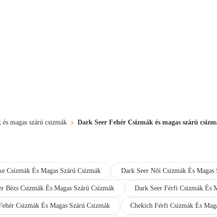
 és magas szárú csizmák
Dark Seer Fehér Csizmák és magas szárú csizm
ke Csizmák És Magas Szárú Csizmák
Dark Seer Női Csizmák És Magas 
er Bézs Csizmák És Magas Szárú Csizmák
Dark Seer Férfi Csizmák És 
Fehér Csizmák És Magas Szárú Csizmák
Chekich Férfi Csizmák És Mag