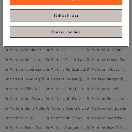
Dr Martens Barna Cipő
Dr Martens Barna Szandálok És Papucsok
Dr Martens Női Szandálok És Papucsok
Dr Martens Fekete Cipő
Dr Martens Fekete Szandál
Dr Martens Többszínű Cipő
Sütik beállítása
Dr Martens Zöld Cipő
Dr Martens Barna Lapos Cipő
Dr Martens Narancs Cipő
Dr Martens Bézs Cipő
Dr Martens Szürke Mule
Dr Martens Férfi Csizmák És Magas Szárú Csizmák
Összes elutasítása
Dr Martens Cipő
Dr Martens Fehér Cipő
Dr Martens Burgundi Cipő
Dr Martens Szürke Szandál
Dr Martens
Dr Martens Női Cipő
Dr Martens Női Lapos Cipő
Dr Martens Fekete Lapos Cipő
Dr Martens Fekete Oxford Cipő
Dr Martens Fehér Szandál
Dr Martens Női Szandál
Dr Martens Többszínű Lapos Cipő
Dr Martens Lapos Cipő
Dr Martens Fekete Sportszandál
Dr Martens Burgundi Lapos Cipő
Dr Martens Zöld Szandál
Dr Martens Piros Cipő
Dr Martens Szandál
Dr Martens Női Oxford Cipő
Dr Martens Női Mule
Dr Martens Piros Lapos Cipő
Dr Martens Barna Mule
Dr Martens Oxford Cipő
Dr Martens Férfi Loafer
Dr Martens Mule
Dr Martens Női Sportszandál
Dr Martens Sportszandál
Dr Martens Barna Csizmák És Magas Szárú Csizmák
Dr Martens Burgundi Csizmák És Magas Szárú Csizmák
Dr Martens Bézs Csizmák És Magas Szárú Csizmák