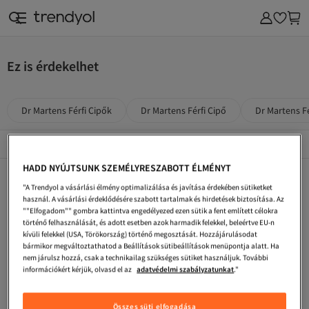
Ez is érdekelhet
Dr Martens Férfi Cipők
Dr Martens Férfi Cipő
Dr Martens F
Népszerű márkák
Összes megtekintése
HADD NYÚJTSUNK SZEMÉLYRESZABOTT ÉLMÉNYT
Dr Martens Női Cipők
Dr Martens Barna Cipők
Dr Martens Női Bakancsok
"A Trendyol a vásárlási élmény optimalizálása és javítása érdekében sütiketket
Dr Martens Fekete Szandálok És Papucsok
Dr Martens Piros Bakancsok
Dr Martens Többszínű Cipők
használ. A vásárlási érdeklődésére szabott tartalmak és hirdetések biztosítása. Az
""Elfogadom"" gombra kattintva engedélyezed ezen sütik a fent említett célokra
Dr Martens Burgundi Bakancsok
Dr Martens Narancs Bakancsok
Dr Martens Fehér Szandálok És Papucsok
történő felhasználását, és adott esetben azok harmadik felekkel, beleértve EU-n
kívüli felekkel (USA, Törökország) történő megosztását. Hozzájárulásodat
Dr Martens Barna Bakancsok
Dr Martens Szandálok És Papucsok
Dr Martens Fekete Cipők
bármikor megváltoztathatod a Beállítások sütibeállítások menüpontja alatt. Ha
nem járulsz hozzá, csak a technikailag szükséges sütiket használjuk. További
Dr Martens Szürke Szandálok És Papucsok
Dr Martens Burgundi Cipők
Dr Martens Női Térdig Érő Csizma
információkért kérjük, olvasd el az
adatvédelmi szabályzatunkat
."
Dr Martens Zöld Szandálok És Papucsok
Dr Martens Burgundi Térdig Érő Csizma
Dr Martens Piros Cipők
Összes süti elfogadása