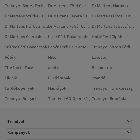
Trendyol Shoes Férfi Cipők
Dr Martens Zöld Csizmák És Magas Szárú Csizmák
Dr Martens Narancs Csizmák És Magas Szárú Csizmák
Dr Martens Szürke Csizmák És Magas Szárú Csizmák
Dr Martens Fekete Csizmák És Magas Szárú Csizmák
Dr Martens Piros Csizmák És Magas Szárú Csizmák
Dr Martens Női Csizmák És Magas Szárú Csizmák
Dr Martens Fehér Csizmák És Magas Szárú Csizmák
Dr Martens Többszínű Csizmák És Magas Szárú Csizmák
Dr Martens Csizmák És Magas Szárú Csizmák
Liger Férfi Bakancsok
Hotiç Férfi Cipők
Szürke Férfi Bakancsok
Fehér Férfi Bakancsok
Trendyol Shoes Férfi Bakancsok
Pólók
Nike
Lacoste
The North Face
adidas
Bakancsok
Bikinik
Fürdőruhák
Szandál
Fürdőköpenyek
Nadrágok
Trendyol Törökország
Trendyol Bulgária
Trendyol Görögország
Trendyol Románia
Trendyol
Kampányok