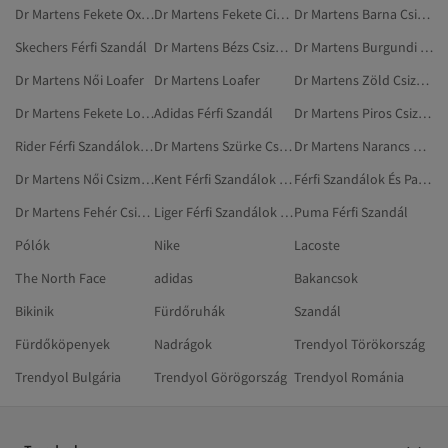
Dr Martens Fekete Oxford Cipő
Dr Martens Fekete Cipők
Dr Martens Barna Csizmák És Magas Szárú Csizmák
Skechers Férfi Szandál
Dr Martens Bézs Csizmák És Magas Szárú Csizmák
Dr Martens Burgundi Csizmák És Magas Szárú Csizmák
Dr Martens Női Loafer
Dr Martens Loafer
Dr Martens Zöld Csizmák És Magas Szárú Csizmák
Dr Martens Fekete Loafer
Adidas Férfi Szandál
Dr Martens Piros Csizmák És Magas Szárú Csizmák
Rider Férfi Szandálok És Papucsok
Dr Martens Szürke Csizmák És Magas Szárú Csizmák
Dr Martens Narancs Csizmák És Magas Szárú Csizmák
Dr Martens Női Csizmák És Magas Szárú Csizmák
Kent Férfi Szandálok És Papucsok
Férfi Szandálok És Papucsok
Dr Martens Fehér Csizmák És Magas Szárú Csizmák
Liger Férfi Szandálok És Papucsok
Puma Férfi Szandál
Pólók
Nike
Lacoste
The North Face
adidas
Bakancsok
Bikinik
Fürdőruhák
Szandál
Fürdőköpenyek
Nadrágok
Trendyol Törökország
Trendyol Bulgária
Trendyol Görögország
Trendyol Románia