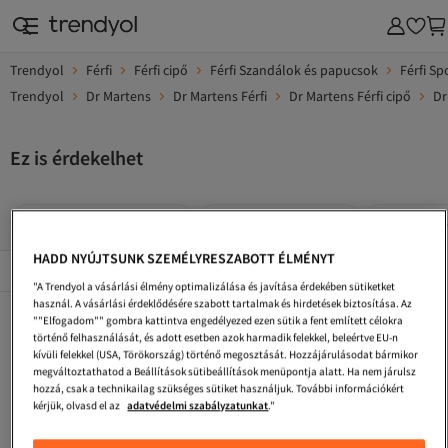
Trendyol
Férfi
Férfi cipő
Férfi Szandálok és papucsok
Férfi Sp
Trendyol
Dr Martens
Dr Martens Férfi
Dr Martens Férfi cipő
Dr
Ez is érdekelhet
Dr Martens Férfi Szandál
Dr Martens Férfi Cipő
Dr Martens
HADD NYÚJTSUNK SZEMÉLYRESZABOTT ÉLMÉNYT
Népszerű márkák
Összes megtekintése
"A Trendyol a vásárlási élmény optimalizálása és javítása érdekében sütiketket
használ. A vásárlási érdeklődésére szabott tartalmak és hirdetések biztosítása. Az
Dr Martens Női Szandál
Dr Martens Női Sportszandál
Dr Martens Fekete Szandálok És Papucsok
""Elfogadom"" gombra kattintva engedélyezed ezen sütik a fent említett célokra
történő felhasználását, és adott esetben azok harmadik felekkel, beleértve EU-n
Dr Martens Férfi Térdig Érő Csizma
Dr Martens Zöld Szandálok És Papucsok
Dr Martens Narancs Bakancsok
kívüli felekkel (USA, Törökország) történő megosztását. Hozzájárulásodat bármikor
megváltoztathatod a Beállítások sütibeállítások menüpontja alatt. Ha nem járulsz
Dr Martens Piros Bakancsok
Dr Martens Szürke Szandálok És Papucsok
Dr Martens Többszínű Bakancsok
hozzá, csak a technikailag szükséges sütiket használjuk. További információkért
kérjük, olvasd el az
adatvédelmi szabályzatunkat
."
Dr Martens Szandálok És Papucsok
Dr Martens Női Bakancsok
Dr Martens Szürke Cipő