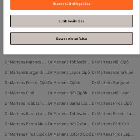
Dr Martens Burgundi Bakancsok
Dr Martens Fekete Szandál
Dr Martens Térdig Érő Csizma
Összes süti elfogadása
Dr Martens Szürke Mule
Dr Martens Női Szandálok És Papucsok
Dr Martens Fekete Térdig Érő Csizma
Dr Martens Barna Bakancsok
Dr Martens Barna Szandálok És Papucsok
Dr Martens Szürke Szandál
Sütik beállítása
Dr Martens Zöld Cipő
Dr Martens Női Mule
Dr Martens Bézs Cipő
Összes elutasítása
Dr Martens Női Térdig Érő Csizma
Dr Martens Férfi Loafer
Dr Martens Mule
Dr Martens Burgundi Cipő
Dr Martens Fehér Cipő
Dr Martens Burgundi Térdig Érő Csizma
Dr Martens Narancs Cipő
Dr Martens Többszínű Cipő
Dr Martens Női Cipő
Dr Martens Burgundi Cipők
Dr Martens Lapos Cipő
Dr Martens Barna Cipő
Dr Martens Fekete Cipő
Dr Martens Cipők
Dr Martens Burgundi Lapos Cipő
Dr Martens Cipő
Dr Martens Női Cipők
Dr Martens Női Lapos Cipő
Dr Martens Többszínű Lapos Cipő
Dr Martens Barna Cipők
Dr Martens Piros Cipő
Dr Martens Barna Lapos Cipő
Dr Martens Többszínű Cipők
Dr Martens Fekete Lapos Cipő
Dr Martens Barna Mule
Dr Martens Női Oxford Cipő
Dr Martens Férfi Csizmák És Magas Szárú Csizmák
Dr Martens Piros Cipők
Dr Martens Oxford Cipő
Dr Martens Piros Lapos Cipő