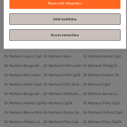
Dr Martens Bézs Bakancsok
Dr Martens Fekete Sportszandál
Dr Martens Narancs Cipő
Összes süti elfogadása
Dr Martens Szandálok És Papucsok
Dr Martens Fekete Bakancsok
Dr Martens Fehér Szandálok És Papucsok
Dr Martens Női Térdig Érő Csizma
Dr Martens Férfi Szandálok És Papucsok
Dr Martens Fekete Szandálok És Papucsok
Sütik beállítása
Dr Martens Barna Bakancsok
Dr Martens Fehér Bakancsok
Dr Martens Többszínű Lapos Cipő
Összes elutasítása
Dr Martens Férfi Oxford Cipő
Dr Martens Férfi Bakancsok
Dr Martens Piros Bakancsok
Dr Martens Burgundi Lapos Cipő
Dr Martens Férfi Lapos Cipő
Dr Martens Bézs Cipő
Dr Martens Lapos Cipő
Dr Martens Mule
Dr Martens Barna Cipő
Dr Martens Burgundi Cipők
Dr Martens Férfi Loafer
Dr Martens Térdig Érő Csizma
Dr Martens Női Loafer
Dr Martens Férfi Cipők
Dr Martens Fekete Térdig Érő Csizma
Dr Martens Fehér Cipő
Dr Martens Férfi Térdig Érő Csizma
Dr Martens Cipő
Dr Martens Burgundi Térdig Érő Csizma
Dr Martens Többszínű Cipők
Dr Martens Barna Lapos Cipő
Dr Martens Fekete Cipő
Dr Martens Cipők
Dr Martens Piros Cipő
Dr Martens Barna Mule
Dr Martens Barna Cipők
Dr Martens Oxford Cipő
Dr Martens Fekete Lapos Cipő
Dr Martens Piros Lapos Cipő
Dr Martens Piros Cipők