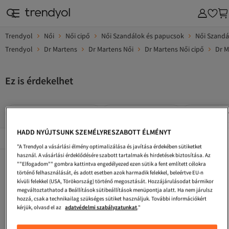
Trendyol
Női
Női cipő
Női Szandálok és papucsok
Női Szandá
Trendyol
Dr Martens
Dr Martens Női
Dr Martens Női cipő
Dr M
Ez is érdekelhet
Dr Martens Zöld Szandál
Dr Martens Szandál
Dr Martens 
HADD NYÚJTSUNK SZEMÉLYRESZABOTT ÉLMÉNYT
Népszerű márkák
Összes megtekintése
"A Trendyol a vásárlási élmény optimalizálása és javítása érdekében sütiketket
használ. A vásárlási érdeklődésére szabott tartalmak és hirdetések biztosítása. Az
Dr Martens Burgundi Bakancsok
Dr Martens Női Lapos Cipő
Dr Martens Bakancsok
""Elfogadom"" gombra kattintva engedélyezed ezen sütik a fent említett célokra
történő felhasználását, és adott esetben azok harmadik felekkel, beleértve EU-n
Dr Martens Szürke Mule
Dr Martens Burgundi Cipő
Dr Martens Többszínű Bakancsok
kívüli felekkel (USA, Törökország) történő megosztását. Hozzájárulásodat bármikor
megváltoztathatod a Beállítások sütibeállítások menüpontja alatt. Ha nem járulsz
Dr Martens Női Oxford Cipő
Dr Martens Férfi Cipő
Dr Martens Többszínű Cipő
hozzá, csak a technikailag szükséges sütiket használjuk. További információkért
kérjük, olvasd el az
adatvédelmi szabályzatunkat
."
Dr Martens Barna Szandálok És Papucsok
Dr Martens Női Cipők
Dr Martens Szürke Szandálok És Papucsok