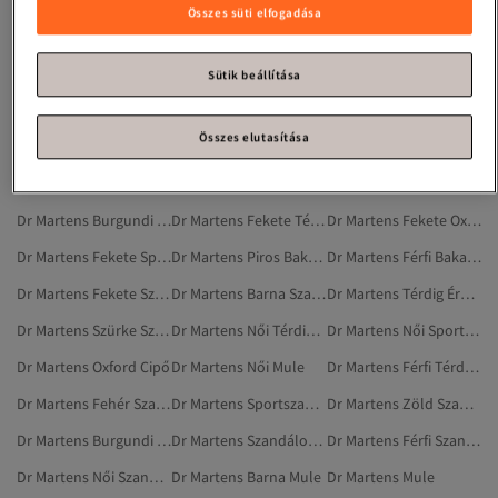
Dr Martens Fekete Bakancsok
Dr Martens Piros Cipő
Dr Martens Férfi Szandál
Összes süti elfogadása
Dr Martens Zöld Szandál
Dr Martens Narancs Bakancsok
Dr Martens Férfi Sportszandál
Dr Martens Szürke Mule
Dr Martens Zöld Bakancsok
Dr Martens Többszínű Bakancsok
Sütik beállítása
Dr Martens Szandál
Dr Martens Piros Cipők
Dr Martens Bézs Bakancsok
Összes elutasítása
Dr Martens Bakancsok
Dr Martens Piros Lapos Cipő
Dr Martens Fekete Cipők
Dr Martens Női Oxford Cipő
Dr Martens Női Bakancsok
Dr Martens Fehér Bakancsok
Dr Martens Burgundi Bakancsok
Dr Martens Fekete Térdig Érő Csizma
Dr Martens Fekete Oxford Cipő
Dr Martens Fekete Sportszandál
Dr Martens Piros Bakancsok
Dr Martens Férfi Bakancsok
Dr Martens Fekete Szandálok És Papucsok
Dr Martens Barna Szandálok És Papucsok
Dr Martens Térdig Érő Csizma
Dr Martens Szürke Szandálok És Papucsok
Dr Martens Női Térdig Érő Csizma
Dr Martens Női Sportszandál
Dr Martens Oxford Cipő
Dr Martens Női Mule
Dr Martens Férfi Térdig Érő Csizma
Dr Martens Fehér Szandálok És Papucsok
Dr Martens Sportszandál
Dr Martens Zöld Szandálok És Papucsok
Dr Martens Burgundi Térdig Érő Csizma
Dr Martens Szandálok És Papucsok
Dr Martens Férfi Szandálok És Papucsok
Dr Martens Női Szandálok És Papucsok
Dr Martens Barna Mule
Dr Martens Mule