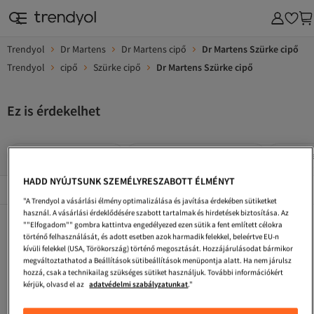
Trendyol
Dr Martens
Dr Martens cipő
Dr Martens Szürke cipő
Trendyol
cipő
Szürke cipő
Dr Martens Szürke cipő
Ez is érdekelhet
Dr Martens Zöld Cipő
Dr Martens Többszínű Cipő
Dr Mart
HADD NYÚJTSUNK SZEMÉLYRESZABOTT ÉLMÉNYT
Népszerű márkák
Összes megtekintése
"A Trendyol a vásárlási élmény optimalizálása és javítása érdekében sütiketket
használ. A vásárlási érdeklődésére szabott tartalmak és hirdetések biztosítása. Az
Dr Martens Többszínű Cipők
Dr Martens Férfi Cipők
Dr Martens Burgundi Cipők
""Elfogadom"" gombra kattintva engedélyezed ezen sütik a fent említett célokra
történő felhasználását, és adott esetben azok harmadik felekkel, beleértve EU-n
Dr Martens Szürke Bakancsok
Dr Martens Fekete Szandál
Dr Martens Fekete Lapos Cipő
kívüli felekkel (USA, Törökország) történő megosztását. Hozzájárulásodat bármikor
megváltoztathatod a Beállítások sütibeállítások menüpontja alatt. Ha nem járulsz
Dr Martens Férfi Oxford Cipő
Dr Martens Szürke Szandál
Dr Martens Női Szandál
hozzá, csak a technikailag szükséges sütiket használjuk. További információkért
kérjük, olvasd el az
adatvédelmi szabályzatunkat
."
Dr Martens Burgundi Lapos Cipő
Dr Martens Barna Bakancsok
Dr Martens Fehér Szandál