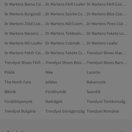
Dr Martens Barna Csizmák És Magas Szárú Csizmák
Dr Martens Férfi Loafer
Dr Martens Férfi Csizmák És Magas Szárú Csizmák
Dr Martens Burgundi Csizmák És Magas Szárú Csizmák
Dr Martens Szürke Csizmák És Magas Szárú Csizmák
Dr Martens Bézs Csizmák És Magas Szárú Csizmák
Dr Martens Zöld Csizmák És Magas Szárú Csizmák
Dr Martens Női Csizmák És Magas Szárú Csizmák
Dr Martens Piros Csizmák És Magas Szárú Csizmák
Dr Martens Narancs Csizmák És Magas Szárú Csizmák
Dr Martens Többszínű Csizmák És Magas Szárú Csizmák
Dr Martens Fekete Loafer
Dr Martens Női Loafer
Dr Martens Csizmák És Magas Szárú Csizmák
Dr Martens Loafer
Dr Martens Fehér Csizmák És Magas Szárú Csizmák
Dr Martens Fekete Csizmák És Magas Szárú Csizmák
Trendyol Shoes Alacsony Sarkú Cipő
Trendyol Shoes Férfi Cipő
Trendyol Shoes Bézs Alacsony Sarkú Cipő
Trendyol Shoes Barna Magas Sarkú Cipő
Pólók
Nike
Lacoste
The North Face
adidas
Bakancsok
Bikinik
Fürdőruhák
Szandál
Fürdőköpenyek
Nadrágok
Trendyol Törökország
Trendyol Bulgária
Trendyol Görögország
Trendyol Románia