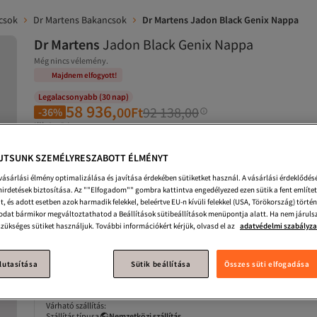
csok
Dr Martens Bakancsok
Dr Martens Jadon Black Genix Nappa
Dr Martens
Jadon Black Genix Nappa
Még nincs vélemény.
Majdnem elfogyott!
Legalacsonyabb (30 nap)
58 936,
00
Ft
92 138,00
-36%
(áfával együtt)
JTSUNK SZEMÉLYRESZABOTT ÉLMÉNYT
Méret
:
36
36
37
 vásárlási élmény optimalizálása és javítása érdekében sütiketket használ. A vásárlási érdeklődés
hirdetések biztosítása. Az ""Elfogadom"" gombra kattintva engedélyezed ezen sütik a fent említet
t, és adott esetben azok harmadik felekkel, beleértve EU-n kívüli felekkel (USA, Törökország) tört
dat bármikor megváltoztathatod a Beállítások sütibeállítások menüpontja alatt. Ha nem járulsz
Kosárba
szükséges sütiket használjuk. További információkért kérjük, olvasd el az
adatvédelmi szabályz
Majdnem elfogyott
lutasítása
Sütik beállítása
Összes süti elfogadása
Hozzáadva a kosárhoz
Ingyenes szállítás és kézbesítés
Várható szállítás:
Szállítás típusa
Nemzetközi szállítás