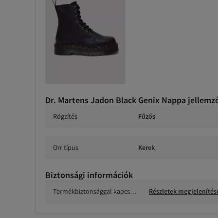
Dr. Martens Jadon Black Genix Nappa jellemz
Rögzítés
Fűzős
Orr típus
Kerek
Biztonsági információk
Termékbiztonsággal kapcsol
Részletek megjelenítés
atos információk