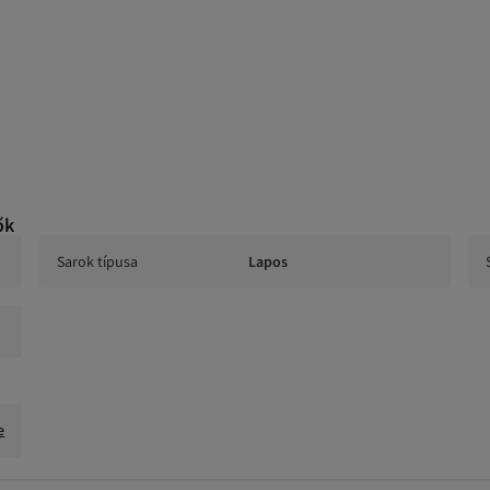
ők
Sarok típusa
Lapos
e