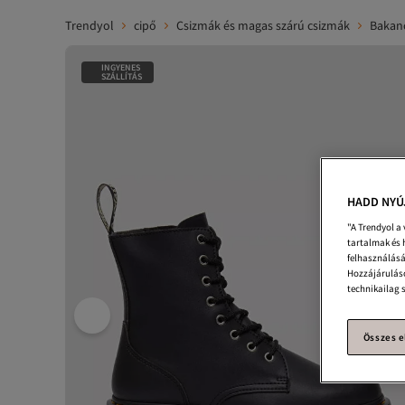
Trendyol
cipő
Csizmák és magas szárú csizmák
Bakan
INGYENES
SZÁLLÍTÁS
HADD NYÚ
"A Trendyol a
tartalmak és 
felhasználásá
Hozzájáruláso
technikailag 
Összes e