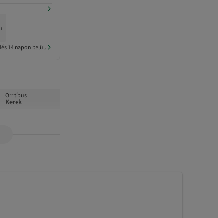
én
dés 14 napon belül.
Orr típus
Kerek