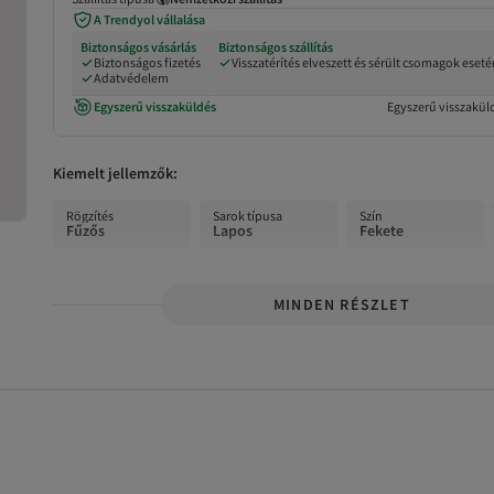
A Trendyol vállalása
Biztonságos vásárlás
Biztonságos szállítás
Biztonságos fizetés
Visszatérítés elveszett és sérült csomagok eset
Adatvédelem
Egyszerű visszaküldés
Egyszerű visszakül
Kiemelt jellemzők:
Rögzítés
Sarok típusa
Szín
Fűzős
Lapos
Fekete
MINDEN RÉSZLET