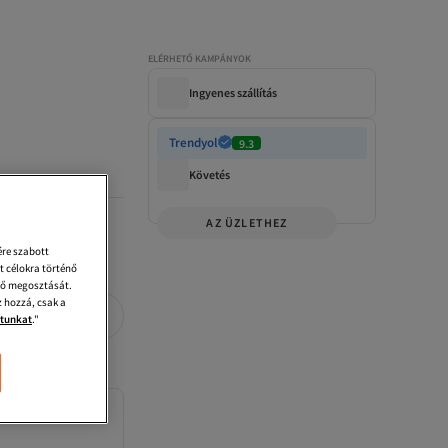
ELÉRHETŐ KAMPÁNYOK
Ingyenes szállítás
Trendyol
9.3
Követés
AZ ÜZLETHEZ
ére szabott
t célokra történő
énő megosztását.
 hozzá, csak a
atunkat
."