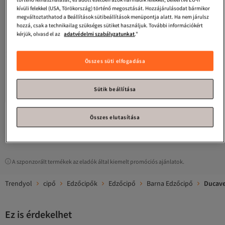
kívüli felekkel (USA, Törökország) történő megosztását. Hozzájárulásodat bármikor
megváltoztathatod a Beállítások sütibeállítások menüpontja alatt. Ha nem járulsz
hozzá, csak a technikailag szükséges sütiket használjuk. További információkért
kérjük, olvasd el az
adatvédelmi szabályzatunkat
."
Összes süti elfogadása
Ducavelli
Royale valódi bőr férfi
Ducavelli
Dinamikus valódi bőr
napi cipők, alkalmi cipők, 100%
férfi napi cipők, alkalmi cipők, 100%
4.3
(
74
)
4.8
(
48
)
bőrből készült cipők, 4 évszakos
bőrből készült cipők, 4 évszakos
Sütik beállítása
Ingyenes szállítás
Ingyenes szállítás
cipők
cipők
22 417
24 692
Ft
Ft
Összes elutasítása
1
A szponzorált termékek az eladók által kiemelt promóciós ajánlatok.
Trendyol
cipő
Edzőcipők
Edzőcipő
Barna Edzőcipő
Ducave
Ez is érdekelhet