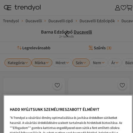
Trendyol
Ducavelli
Ducavelli cipő
Ducavelli Edzőcipők
Ducave
Barna Edzőcipő
Ducavelli
2+ termék
Legrelevánsabb
Szűrés
(
3
)
Kategória
Márka
Méret
Szín
Nem
Ár
Bázi
HADD NYÚJTSUNK SZEMÉLYRESZABOTT ÉLMÉNYT
"A Trendyol a vásárlási élmény optimalizálása és javítása érdekében sütiketket
használ. A vásárlási érdeklődésére szabott tartalmak és hirdetések biztosítása. Az
""Elfogadom"" gombra kattintva engedélyezed ezen sütik a fent említett célokra
történő felhasználását, és adott esetben azok harmadik felekkel, beleértve EU-n