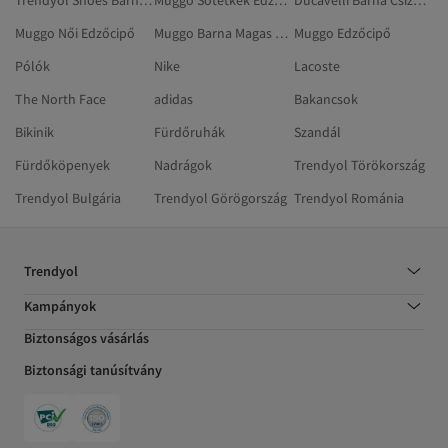
Trendyol Shoes Barna Edzőcipő
Muggo Sötétkék Edzőcipő
Ducavelli Barna Csizmák És Magas Szárú Csizmák
Muggo Női Edzőcipő
Muggo Barna Magas Sarkú Cipő
Muggo Edzőcipő
Pólók
Nike
Lacoste
The North Face
adidas
Bakancsok
Bikinik
Fürdőruhák
Szandál
Fürdőköpenyek
Nadrágok
Trendyol Törökország
Trendyol Bulgária
Trendyol Görögország
Trendyol Románia
Trendyol
Kampányok
Biztonságos vásárlás
Biztonsági tanúsítvány