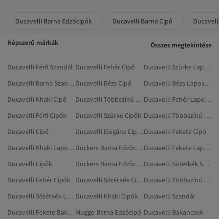
Ducavelli Barna Edzőcipők
Ducavelli Barna Cipő
Ducavell
Népszerű márkák
Összes megtekintése
Ducavelli Férfi Szandál
Ducavelli Fehér Cipő
Ducavelli Szürke Lapos Cipő
Ducavelli Barna Szandálok És Papucsok
Ducavelli Bézs Cipő
Ducavelli Bézs Lapos Cipő
Ducavelli Khaki Cipő
Ducavelli Többszínű Cipő
Ducavelli Fehér Lapos Cipő
Ducavelli Férfi Cipők
Ducavelli Szürke Cipők
Ducavelli Többszínű Lapos Cipő
Ducavelli Cipő
Ducavelli Elegáns Cipők
Ducavelli Fekete Cipő
Ducavelli Khaki Lapos Cipő
Dockers Barna Edzőcipő
Ducavelli Fekete Lapos Cipő
Ducavelli Cipők
Dockers Barna Edzőcipők
Ducavelli Sötétkék Szandál
Ducavelli Fehér Cipők
Ducavelli Sötétkék Cipő
Ducavelli Többszínű Cipők
Ducavelli Sötétkék Lapos Cipő
Ducavelli Khaki Cipők
Ducavelli Szandál
Ducavelli Fekete Bakancsok
Muggo Barna Edzőcipő
Ducavelli Bakancsok