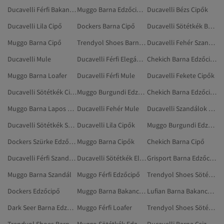
Ducavelli Férfi Bakancsok
Muggo Barna Edzőcipők
Ducavelli Bézs Cipők
Ducavelli Lila Cipő
Dockers Barna Cipő
Ducavelli Sötétkék Bakancsok
Muggo Barna Cipő
Trendyol Shoes Barna Övek
Ducavelli Fehér Szandálok És Papucsok
Ducavelli Mule
Ducavelli Férfi Elegáns Cipők
Chekich Barna Edzőcipő
Muggo Barna Loafer
Ducavelli Férfi Mule
Ducavelli Fekete Cipők
Ducavelli Sötétkék Cipők
Muggo Burgundi Edzőcipők
Chekich Barna Edzőcipők
Muggo Barna Lapos Cipő
Ducavelli Fehér Mule
Ducavelli Szandálok És Papucsok
Ducavelli Sötétkék Szandálok És Papucsok
Ducavelli Lila Cipők
Muggo Burgundi Edzőcipő
Dockers Szürke Edzőcipők
Muggo Barna Cipők
Chekich Barna Cipő
Ducavelli Férfi Szandálok És Papucsok
Ducavelli Sötétkék Elegáns Cipők
Grisport Barna Edzőcipők
Muggo Barna Szandál
Muggo Férfi Edzőcipő
Trendyol Shoes Sötétkék Edzőcipő
Dockers Edzőcipő
Muggo Barna Bakancsok
Lufian Barna Bakancsok
Dark Seer Barna Edzőcipő
Muggo Férfi Loafer
Trendyol Shoes Sötétkék Edzőcipők