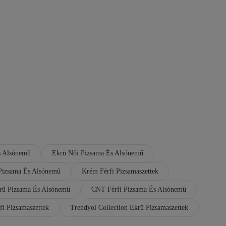
s Alsónemű
Ekrü Női Pizsama És Alsónemű
Pizsama És Alsónemű
Krém Férfi Pizsamaszettek
rü Pizsama És Alsónemű
CNT Férfi Pizsama És Alsónemű
fi Pizsamaszettek
Trendyol Collection Ekrü Pizsamaszettek