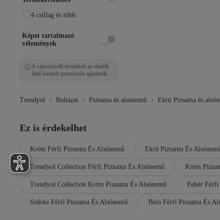
4 csillag és több
Képet tartalmazó
vélemények
A szponzorált termékek az eladók
által kiemelt promóciós ajánlatok.
Trendyol
Ruházat
Pizsama és alsónemű
Ekrü Pizsama és alsó
Ez is érdekelhet
Krém Férfi Pizsama És Alsónemű
Ekrü Pizsama És Alsónem
Trendyol Collection Férfi Pizsama És Alsónemű
Krém Pizsa
Trendyol Collection Krém Pizsama És Alsónemű
Fehér Férf
Szürke Férfi Pizsama És Alsónemű
Bézs Férfi Pizsama És A