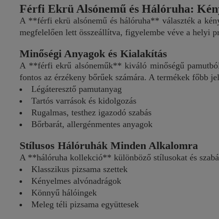
Férfi Ekrü Alsónemű és Hálóruha: Kény
A **férfi ekrü alsónemű és hálóruha** választék a kén
megfelelően lett összeállítva, figyelembe véve a helyi pr
Minőségi Anyagok és Kialakítás
A **férfi ekrű alsóneműk** kiváló minőségű pamutból 
fontos az érzékeny bőrűek számára. A termékek főbb je
Légáteresztő pamutanyag
Tartós varrások és kidolgozás
Rugalmas, testhez igazodó szabás
Bőrbarát, allergénmentes anyagok
Stílusos Hálóruhák Minden Alkalomra
A **hálóruha kollekció** különböző stílusokat és szabá
Klasszikus pizsama szettek
Kényelmes alvónadrágok
Könnyű hálóingek
Meleg téli pizsama együttesek