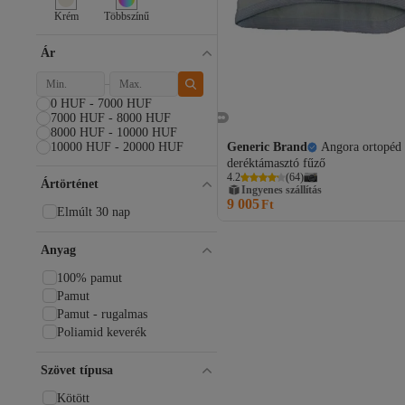
Krém
Többszínű
Ár
0 HUF - 7000 HUF
7000 HUF - 8000 HUF
8000 HUF - 10000 HUF
10000 HUF - 20000 HUF
Generic Brand
Angora ortopéd
deréktámasztó fűző
4.2
(
64
)
Ártörténet
Ingyenes szállítás
9 005
Ft
Elmúlt 30 nap
Anyag
100% pamut
Pamut
Pamut - rugalmas
Poliamid keverék
Szövet típusa
Kötött