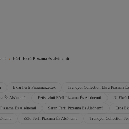
nemű
Férfi Ekrü Pizsama és alsónemű
ű
Ekrü Férfi Pizsamaszettek
Trendyol Collection Ekrü Pizsama É
ma És Alsónemű
Ezüstszínű Férfi Pizsama És Alsónemű
JU Ekrü 
i Pizsama És Alsónemű
Saran Férfi Pizsama És Alsónemű
Eros Ek
lsónemű
Zöld Férfi Pizsama És Alsónemű
Trendyol Collection Fér