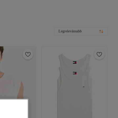
Legrelevánsabb