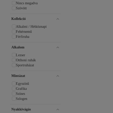
Nincs megadva
Szövött
Kollekció
Alkalmi / Hétköznapi
Fehérnemű
Férfiruha
Alkalom
Lezser
Otthoni ruhák
Sportruházat
Mintázat
Egyszínű
Grafika
Színes
Szlogen
Nyakkivágás