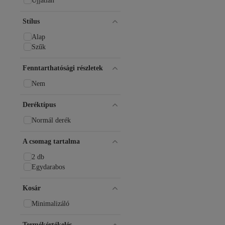
Ujjatlan
Stílus
Alap
Szűk
Fenntarthatósági részletek
Nem
Deréktípus
Normál derék
A csomag tartalma
2 db
Egydarabos
Kosár
Minimalizáló
Termékértékelés