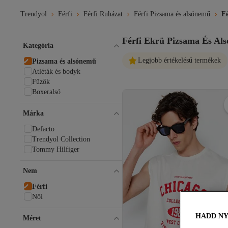
Trendyol
Férfi
Férfi Ruházat
Férfi Pizsama és alsónemű
Fé
Férfi Ekrü Pizsama És Al
Kategória
Legjobb értékelésű termékek
Pizsama és alsónemű
Atléták és bodyk
Fűzők
Boxeralsó
Márka
Defacto
Trendyol Collection
Tommy Hilfiger
Nem
Férfi
Női
HADD N
Méret