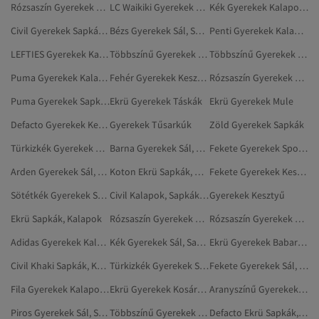
Rózsaszín Gyerekek Sapkák, Kalapok
LC Waikiki Gyerekek Kalapok, Sapkák És Kesztyűk
Kék Gyerekek Kalapok, Sapkák És Kesztyűk
Civil Gyerekek Sapkák, Kalapok
Bézs Gyerekek Sál, Sapka És Kesztyű Szett
Penti Gyerekek Kalapok, Sapkák És Kesztyűk
LEFTIES Gyerekek Kalapok, Sapkák És Kesztyűk
Többszínű Gyerekek Kalapok, Sapkák És Kesztyűk
Többszínű Gyerekek Sapkák
Puma Gyerekek Kalapok, Sapkák És Kesztyűk
Fehér Gyerekek Kesztyű
Rózsaszín Gyerekek Kalapok, Sapkák És Kesztyűk
Puma Gyerekek Sapkák, Kalapok
Ekrü Gyerekek Táskák
Ekrü Gyerekek Mule
Defacto Gyerekek Kesztyű
Gyerekek Tűsarkúk
Zöld Gyerekek Sapkák
Türkizkék Gyerekek Kalapok, Sapkák És Kesztyűk
Barna Gyerekek Sál, Sapka És Kesztyű Szett
Fekete Gyerekek Sportsapkák
Arden Gyerekek Sál, Sapka És Kesztyű Szett
Koton Ekrü Sapkák, Kalapok
Fekete Gyerekek Kesztyű
Sötétkék Gyerekek Sapkák
Civil Kalapok, Sapkák És Kesztyűk
Gyerekek Kesztyű
Ekrü Sapkák, Kalapok
Rózsaszín Gyerekek Sapkák
Rózsaszín Gyerekek Sál, Sapka És Kesztyű Szett
Adidas Gyerekek Kalapok, Sapkák És Kesztyűk
Kék Gyerekek Sál, Sapka És Kesztyű Szett
Ekrü Gyerekek Babaruhák
Civil Khaki Sapkák, Kalapok
Türkizkék Gyerekek Sapkák
Fekete Gyerekek Sál, Sapka És Kesztyű Szett
Fila Gyerekek Kalapok, Sapkák És Kesztyűk
Ekrü Gyerekek Kosárlabdacipő
Aranyszínű Gyerekek Sapkák, Kalapok
Piros Gyerekek Sál, Sapka És Kesztyű Szett
Többszínű Gyerekek Sál, Sapka És Kesztyű Szett
Defacto Ekrü Sapkák, Kalapok