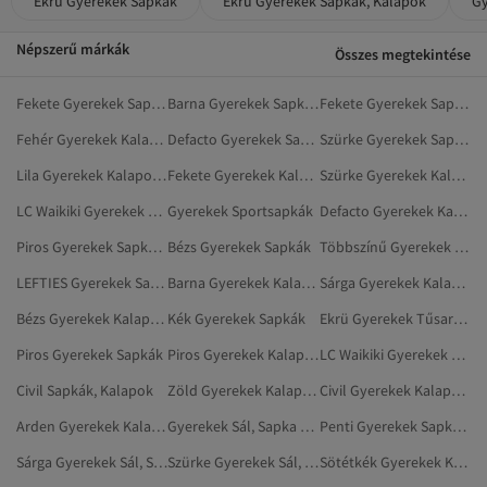
Ekrü Gyerekek Sapkák
Ekrü Gyerekek Sapkák, Kalapok
Gy
Népszerű márkák
Összes megtekintése
Fekete Gyerekek Sapkák, Kalapok
Barna Gyerekek Sapkák
Fekete Gyerekek Sapkák
Fehér Gyerekek Kalapok, Sapkák És Kesztyűk
Defacto Gyerekek Sapkák
Szürke Gyerekek Sapkák
Lila Gyerekek Kalapok, Sapkák És Kesztyűk
Fekete Gyerekek Kalapok, Sapkák És Kesztyűk
Szürke Gyerekek Kalapok, Sapkák És Kesztyűk
LC Waikiki Gyerekek Sapkák
Gyerekek Sportsapkák
Defacto Gyerekek Kalapok, Sapkák És Kesztyűk
Piros Gyerekek Sapkák, Kalapok
Bézs Gyerekek Sapkák
Többszínű Gyerekek Sapkák, Kalapok
LEFTIES Gyerekek Sapkák, Kalapok
Barna Gyerekek Kalapok, Sapkák És Kesztyűk
Sárga Gyerekek Kalapok, Sapkák És Kesztyűk
Bézs Gyerekek Kalapok, Sapkák És Kesztyűk
Kék Gyerekek Sapkák
Ekrü Gyerekek Tűsarkúk
Piros Gyerekek Sapkák
Piros Gyerekek Kalapok, Sapkák És Kesztyűk
LC Waikiki Gyerekek Sapkák, Kalapok
Civil Sapkák, Kalapok
Zöld Gyerekek Kalapok, Sapkák És Kesztyűk
Civil Gyerekek Kalapok, Sapkák És Kesztyűk
Arden Gyerekek Kalapok, Sapkák És Kesztyűk
Gyerekek Sál, Sapka És Kesztyű Szett
Penti Gyerekek Sapkák, Kalapok
Sárga Gyerekek Sál, Sapka És Kesztyű Szett
Szürke Gyerekek Sál, Sapka És Kesztyű Szett
Sötétkék Gyerekek Kalapok, Sapkák És Kesztyűk