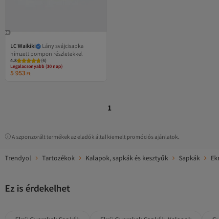
LC Waikiki
Lány svájcisapka
hímzett pompon részletekkel
Legalacsonyabb (30 nap)
4.8
Ingyenes szállítás 7500 Ft felett
(
6
)
Legalacsonyabb (30 nap)
5 953
Ft
1
A szponzorált termékek az eladók által kiemelt promóciós ajánlatok.
Trendyol
Tartozékok
Kalapok, sapkák és kesztyűk
Sapkák
Ek
Ez is érdekelhet