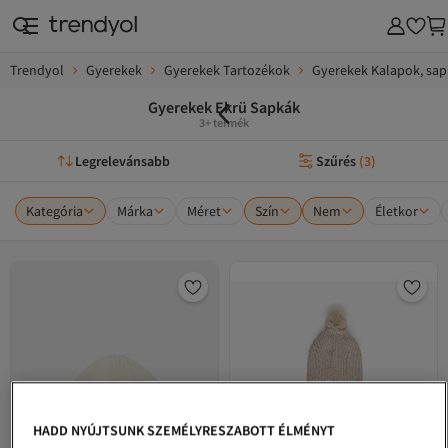
Trendyol
Gyerekek
Gyerekek Tartozékok
Gyerekek Kalapok, sap
Gyerekek Ekrü Sapkák
3+ termék
Legrelevánsabb
Szűrés
(
3
)
Kategória
Márka
Méret
Szín
Nem
Életkor
HADD NYÚJTSUNK SZEMÉLYRESZABOTT ÉLMÉNYT