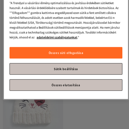
"A Trendyol a vásárlási élmény optimalizálása és javítása érdekében sütiketket
használ. A vásárlási érdeklődésére szabott tartalmak és hirdetések biztosítása. Az
""Elfogadom"" gombra kattintva engedélyezed ezen sütik a fent említett célokra
történő felhasználását, és adott esetben azok harmadik felekkel, beleértve EU-n
kívüli felekkel (USA, Törökország) történő megosztását. Hozzájárulásodat bármikor
megváltoztathatod a Beállítások sütibeállítások menüpontja alatt. Ha nem járulsz
hozzá, csak a technikailag szükséges sütiket használjuk. További információkért
#9. legkedveltebb
kérjük, olvasd el az
adatvédelmi szabályzatunkat
."
Tyess
Lány Ecru Beret
Koton
Pompom részletesen
23PFWTJ4005
kidolgozott sál beret
Legalacsonyabb (30 nap)
Legalacsonyabb (30 nap)
4.6
Ingyenes szállítás 7500 Ft felett
(
9
)
4.6
Ingyenes szállítás 7500 Ft felett
(
8
)
Legalacsonyabb (30 nap)
Legalacsonyabb (30 nap)
Összes süti elfogadása
7 416
7 118
Ft
Ft
Sütik beállítása
Összes elutasítása