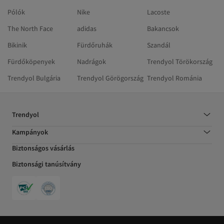
Pólók
Nike
Lacoste
The North Face
adidas
Bakancsok
Bikinik
Fürdőruhák
Szandál
Fürdőköpenyek
Nadrágok
Trendyol Törökország
Trendyol Bulgária
Trendyol Görögország
Trendyol Románia
Trendyol
Kampányok
Biztonságos vásárlás
Biztonsági tanúsítvány