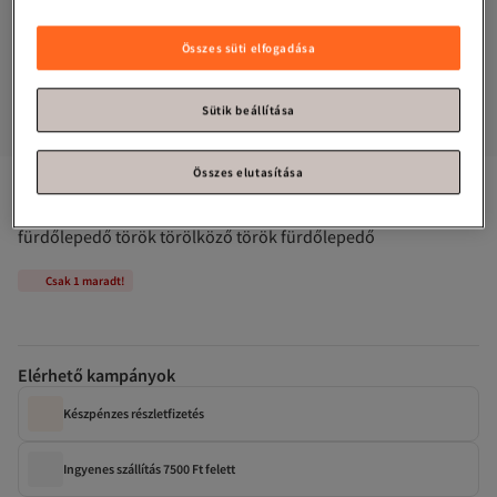
Összes süti elfogadása
Sütik beállítása
Összes elutasítása
Peshtemals kategória
#2. legkelendőbb
Fabric Box
100% természetes pamut gyémánt Peshtemal 
fürdőlepedő török törölköző török fürdőlepedő
Csak 1 maradt!
Elérhető kampányok
Készpénzes részletfizetés
Ingyenes szállítás 7500 Ft felett