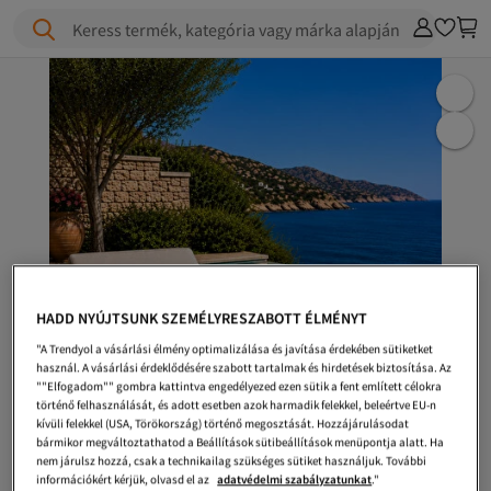
Keress termék, kategória vagy márka alapján
HADD NYÚJTSUNK SZEMÉLYRESZABOTT ÉLMÉNYT
"A Trendyol a vásárlási élmény optimalizálása és javítása érdekében sütiketket
használ. A vásárlási érdeklődésére szabott tartalmak és hirdetések biztosítása. Az
""Elfogadom"" gombra kattintva engedélyezed ezen sütik a fent említett célokra
történő felhasználását, és adott esetben azok harmadik felekkel, beleértve EU-n
kívüli felekkel (USA, Törökország) történő megosztását. Hozzájárulásodat
bármikor megváltoztathatod a Beállítások sütibeállítások menüpontja alatt. Ha
nem járulsz hozzá, csak a technikailag szükséges sütiket használjuk. További
információkért kérjük, olvasd el az
adatvédelmi szabályzatunkat
."