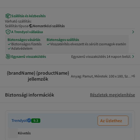
Szállítás és kézbesítés
Várható szállítás:
Szállítás típusa
Nemzetközi szállítás
A Trendyol vállalása
Biztonságos vásárlás
Biztonságos szállítás
Biztonságos fizetés
Visszatérítés elveszett és sérült csomagok esetén
Adatvédelem
Egyszerű visszaküldés
Egyszerű visszaküldés 14 napon belül.
{brandName} {productName}
+
6
Anyag
:
Pamut
,
Méretek
:
100 x 180
,
Szín
:
Rózs
jellemzők
Biztonsági információk
Részletek megjelenítése
Trendyol
Az Üzlethez
9.3
Követés