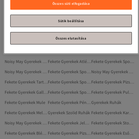
Fekete Gyerekek Blúzok
Fekete Gyerekek Kinti Cipő
Fekete Gyerekek Sportruházat
Összes süti elfogadása
Fekete Gyerekek Sálak
Fekete Gyerekek Edzőcipők
Fekete Gyerekek Edzőcipő
Fekete Gyerekek Rövidnadrág
Fekete Gyerekek Elegáns Cipők
Fekete Gyerekek Melegítőnadrág
Sütik beállítása
Fekete Gyerekek Övek És Nadrágtartók
Fekete Gyerekek Parkák
Gyerekek Zokni
Összes elutasítása
Fekete Gyerekek Sportpólók
Fekete Gyerekek Pizsamák
Fekete Gyerekek Sportzakók
Fekete Gyerekek Kétrészes Szettek
Fekete Gyerekek Cipők
Fekete Gyerekek Sportos Leggingsz
Noisy May Gyerekek Ruhák
Fekete Gyerekek Atléták És Bodyk
Fekete Gyerekek Sportos Atléta
Noisy May Gyerekek Ruházat
Fekete Gyerekek Sportos Rövidnadrág
Noisy May Gyerekek Nadrágok
Fekete Gyerekek Tartozékok
Fekete Gyerekek Sportos Melegítőnadrág
Fekete Gyerekek Pizsama És Alsónemű
Fekete Gyerekek Galléros Pólók
Fekete Gyerekek Sportszandál
Fekete Gyerekek Pulóverek
Fekete Gyerekek Mule
Fekete Gyerekek Pénztárcák
Gyerekek Ruhák
Fekete Gyerekek Melegítőszettek
Gyerekek Szolid Ruhák
Fekete Gyerekek Kardigánok
Noisy May Gyerekek Mellények
Fekete Gyerekek Jelmezek
Fekete Gyerekek Stoplis Cipők
Fekete Gyerekek Blézerek
Fekete Gyerekek Pizsamaszettek
Fekete Gyerekek Esőkabátok