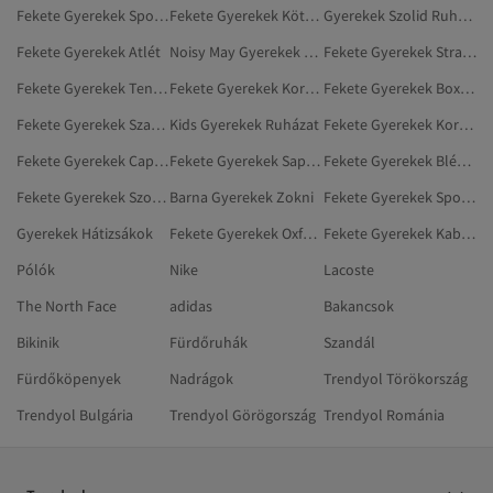
Fekete Gyerekek Sport És Szabadtér
Fekete Gyerekek Kötött Pulóverek
Gyerekek Szolid Ruházat
Fekete Gyerekek Atlét
Noisy May Gyerekek Farmerek
Fekete Gyerekek Strandruházat
Fekete Gyerekek Teniszcipő
Fekete Gyerekek Korszázsok
Fekete Gyerekek Boxeralsó
Fekete Gyerekek Szandál
Kids Gyerekek Ruházat
Fekete Gyerekek Koronák, Hajpántok És Hajcsatok
Fekete Gyerekek Capri- És Bermuda Nadrágok
Fekete Gyerekek Sapkák
Fekete Gyerekek Blézerek És Mellények
Fekete Gyerekek Szoknyák
Barna Gyerekek Zokni
Fekete Gyerekek Sportos Pulóverek
Gyerekek Hátizsákok
Fekete Gyerekek Oxford Cipő
Fekete Gyerekek Kabátok És Dzsekik
Pólók
Nike
Lacoste
The North Face
adidas
Bakancsok
Bikinik
Fürdőruhák
Szandál
Fürdőköpenyek
Nadrágok
Trendyol Törökország
Trendyol Bulgária
Trendyol Görögország
Trendyol Románia