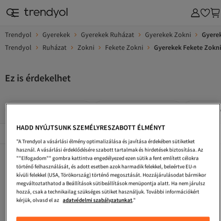
Trendyol
Gyerekek
Gyerekek Ruházat
Gyerekek Zokni
Gyere
Trendyol
Ruházat
Zokni
Fekete Zokni
Gyerekek Fekete Zokn
Ez is érdekelhet
Fekete Gyerekek Zokni
Fekete Gyerekek Ruhák
Fekete G
HADD NYÚJTSUNK SZEMÉLYRESZABOTT ÉLMÉNYT
Népszerű márkák
Összes megtekintése
"A Trendyol a vásárlási élmény optimalizálása és javítása érdekében sütiketket
használ. A vásárlási érdeklődésére szabott tartalmak és hirdetések biztosítása. Az
Fekete Gyerekek Lapos Cipő
Fekete Gyerekek Bodyk
Fekete Gyerekek Dzsekik
""Elfogadom"" gombra kattintva engedélyezed ezen sütik a fent említett célokra
történő felhasználását, és adott esetben azok harmadik felekkel, beleértve EU-n
Fekete Gyerekek Bugyi
Fekete Gyerekek Kosárlabdacipő
Fekete Gyerekek Szabadtéri Ruházat
kívüli felekkel (USA, Törökország) történő megosztását. Hozzájárulásodat bármikor
megváltoztathatod a Beállítások sütibeállítások menüpontja alatt. Ha nem járulsz
Fekete Gyerekek Hótaposó
Fekete Gyerekek Fürdőruhák
Fekete Gyerekek Leggingsz
hozzá, csak a technikailag szükséges sütiket használjuk. További információkért
kérjük, olvasd el az
adatvédelmi szabályzatunkat
."
Fekete Gyerekek Estélyi És Báli Ruhák
Fekete Gyerekek Futó- És Edzőcipők
Fekete Gyerekek Magas Sarkú Cipő