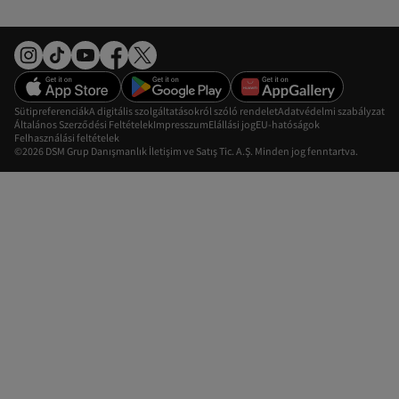
Sütipreferenciák
A digitális szolgáltatásokról szóló rendelet
Adatvédelmi szabályzat
Általános Szerződési Feltételek
Impresszum
Elállási jog
EU-hatóságok
Felhasználási feltételek
©2026 DSM Grup Danışmanlık İletişim ve Satış Tic. A.Ş. Minden jog fenntartva.