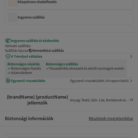
Készpénzes részletfizetés
Ingyenes szállítás
Ingyenes szállítás és kézbesítés
Várható szállítás:
Szállítás típusa
Nemzetközi szállítás
A Trendyol vállalása
Biztonságos vásárlás
Biztonságos szállítás
Biztonságos fizetés
Visszatérítés elveszett és sérült csomagok esetén
Adatvédelem
Egyszerű visszaküldés
Egyszerű visszaküldés 14 napon belül.
{brandName} {productName}
+
9
Anyag
:
Textil
,
Szín
:
Lila
,
Notebook tok méret
jellemzők
Biztonsági információk
Részletek megjelenítése