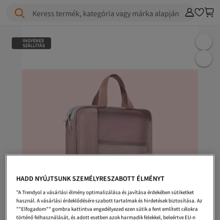
Keress termék, kategória vagy márka alapján
INGYENES
SZÁLLÍTÁS
HADD NYÚJTSUNK SZEMÉLYRESZABOTT ÉLMÉNYT
"A Trendyol a vásárlási élmény optimalizálása és javítása érdekében sütiketket
használ. A vásárlási érdeklődésére szabott tartalmak és hirdetések biztosítása. Az
""Elfogadom"" gombra kattintva engedélyezed ezen sütik a fent említett célokra
történő felhasználását, és adott esetben azok harmadik felekkel, beleértve EU-n