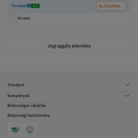
Trendyol
Az Üzlethez
9.3
Követés
Jogi aggály jelentése
Trendyol
Kampányok
Biztonságos vásárlás
Biztonsági tanúsítvány