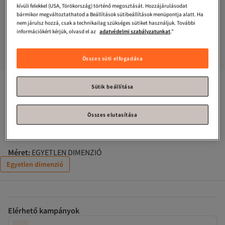
kívüli felekkel (USA, Törökország) történő megosztását. Hozzájárulásodat
bármikor megváltoztathatod a Beállítások sütibeállítások menüpontja alatt. Ha
nem járulsz hozzá, csak a technikailag szükséges sütiket használjuk. További
információkért kérjük, olvasd el az
adatvédelmi szabályzatunkat
."
Összes süti elfogadása
Női Laptoptáskák kategória
#5. legkedveltebb
Sütik beállítása
GlassySKY
Átlátszó hálós, széles szögű tárolótáska, iskolai 
irodai munkarendező aktatáska
Összes elutasítása
Csak 1 maradt!
Méret
:
EGYETLEN DIMENZIÓ
Egyetlen dimenzió
Elérhető kampányok