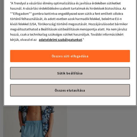
"A Trendyol a vásárlási élmény optimalizálása és javítása érdekében sütiketket
használ. A vásárlási érdeklődésére szabott tartalmak és hirdetések biztosítása. Az
""Elfogadom"" gombra kattintva engedélyezed ezen sütik a fent említett célokra
történő felhasználását, és adott esetben azok harmadik felekkel, beleértve EU-n
kívüli felekkel (USA, Törökország) történő megosztását. Hozzájárulásodat bármikor
megváltoztathatod a Beállítások sütibeállítások menüpontja alatt. Ha nem járulsz
hozzá, csak a technikailag szükséges sütiket használjuk. További információkért
kérjük, olvasd el az
adatvédelmi szabályzatunkat
."
GRIMELANGE
Thiago férfi bélelt 3
GRIMELANGE
Santos férfi bélelt 3
zsebes vízlepergető anyagú
zsebes vízlepergető anyagú
4.2
(
17
)
4.4
(
17
)
úszónadrág
úszónadrág
Legalacsonyabb (30 nap)
Ingyenes szállítás
Összes süti elfogadása
5 559
7 594
Ingyenes szállítás 7500 Ft felett
Ft
Ft
Legalacsonyabb (30 nap)
Sütik beállítása
Összes elutasítása