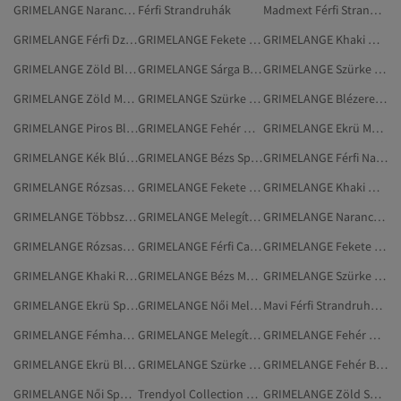
GRIMELANGE Narancs Melegítőszettek
Férfi Strandruhák
Madmext Férfi Strandruházat
GRIMELANGE Férfi Dzsekik
GRIMELANGE Fekete Melegítőnadrág
GRIMELANGE Khaki Melegítőszettek
GRIMELANGE Zöld Blúzok
GRIMELANGE Sárga Blúzok
GRIMELANGE Szürke Melegítőszettek
GRIMELANGE Zöld Melegítőszettek
GRIMELANGE Szürke Melegítőnadrág
GRIMELANGE Blézerek És Mellények
GRIMELANGE Piros Blúzok
GRIMELANGE Fehér Melegítőszettek
GRIMELANGE Ekrü Melegítőszettek
GRIMELANGE Kék Blúzok
GRIMELANGE Bézs Sportruházat
GRIMELANGE Férfi Nadrágok
GRIMELANGE Rózsaszín Melegítőszettek
GRIMELANGE Fekete Rövidnadrág
GRIMELANGE Khaki Melegítőnadrág
GRIMELANGE Többszínű Melegítőnadrág
GRIMELANGE Melegítőnadrág
GRIMELANGE Narancs Blúzok
GRIMELANGE Rózsaszín Ruházat
GRIMELANGE Férfi Capri- És Bermuda Nadrágok
GRIMELANGE Fekete Blúzok
GRIMELANGE Khaki Ruházat
GRIMELANGE Bézs Melegítőnadrág
GRIMELANGE Szürke Sport És Szabadtér
GRIMELANGE Ekrü Sportruházat
GRIMELANGE Női Melegítőszettek
Mavi Férfi Strandruházat
GRIMELANGE Fémhatású Ruházat
GRIMELANGE Melegítőszettek
GRIMELANGE Fehér Melegítőnadrág
GRIMELANGE Ekrü Blúzok
GRIMELANGE Szürke Sportruházat
GRIMELANGE Fehér Blúzok
GRIMELANGE Női Sportruházat
Trendyol Collection Férfi Strandruházat
GRIMELANGE Zöld Sportruházat