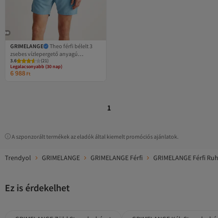
GRIMELANGE
Theo férfi bélelt 3
zsebes vízlepergető anyagú
3.6
(
21
)
úszónadrág
Legalacsonyabb (30 nap)
6 988
Ingyenes szállítás 7500 Ft felett
Ft
Legalacsonyabb (30 nap)
1
A szponzorált termékek az eladók által kiemelt promóciós ajánlatok.
Trendyol
GRIMELANGE
GRIMELANGE Férfi
GRIMELANGE Férfi Ruh
Ez is érdekelhet