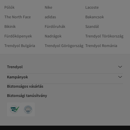
Pólók
Nike
Lacoste
The North Face
adidas
Bakancsok
Bikinik
Fürdőruhák
Szandál
Fürdőköpenyek
Nadrágok
Trendyol Törökország
Trendyol Bulgária
Trendyol Görögország
Trendyol Románia
Trendyol
Kampányok
Biztonságos vásárlás
Biztonsági tanúsítvány