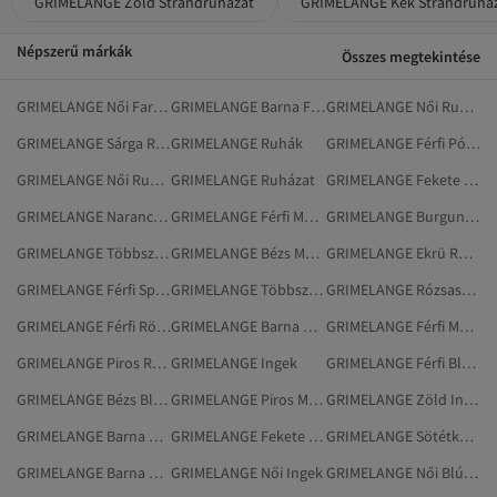
GRIMELANGE Zöld Strandruházat
GRIMELANGE Kék Strandruhá
Népszerű márkák
Összes megtekintése
GRIMELANGE Női Farmerek
GRIMELANGE Barna Farmerek
GRIMELANGE Női Ruházat
GRIMELANGE Sárga Ruházat
GRIMELANGE Ruhák
GRIMELANGE Férfi Pólók
GRIMELANGE Női Ruhák
GRIMELANGE Ruházat
GRIMELANGE Fekete Farmerek
GRIMELANGE Narancs Ruházat
GRIMELANGE Férfi Melegítőszettek
GRIMELANGE Burgundi Ruházat
GRIMELANGE Többszínű Melegítőszettek
GRIMELANGE Bézs Melegítőszettek
GRIMELANGE Ekrü Ruházat
GRIMELANGE Férfi Sport És Szabadtér
GRIMELANGE Többszínű Ruházat
GRIMELANGE Rózsaszín Ruhák
GRIMELANGE Férfi Rövidnadrág
GRIMELANGE Barna Ruházat
GRIMELANGE Férfi Melegítőnadrág
GRIMELANGE Piros Ruházat
GRIMELANGE Ingek
GRIMELANGE Férfi Blézerek És Mellények
GRIMELANGE Bézs Blúzok
GRIMELANGE Piros Melegítőszettek
GRIMELANGE Zöld Ingek
GRIMELANGE Barna Melegítőszettek
GRIMELANGE Fekete Melegítőszettek
GRIMELANGE Sötétkék Ruházat
GRIMELANGE Barna Blúzok
GRIMELANGE Női Ingek
GRIMELANGE Női Blúzok