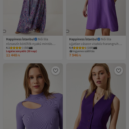
Happiness İstanbul
Női lila
Happiness İstanbul
Női lila
rózsaszín kötőfék nyakú mintás
ujjatlan vászon viszkóz harangruha
4.1
(
50
)
4.4
(
169
)
nyári viszkóz ruha FG00046
JH00005
Legalacsonyabb (30 nap)
Ingyenes szállítás
Ingyenes szállítás
11 448
7 946
Legalacsonyabb (30 nap)
Ft
Ft