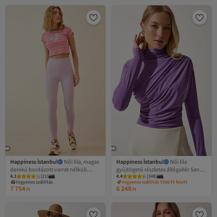
Happiness İstanbul
Női lila, magas
Happiness İstanbul
Női lila
derekú bordázott varrat nélküli
gyűjtögető részletes állógallér Sandy
4.1
(
21
)
4.4
(
348
)
kötött harisnya XR00001
blúz FF00135
Ingyenes szállítás
Ingyenes szállítás 7500 Ft felett
7 754
6 248
Ft
Ft