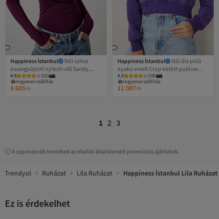
Happiness İstanbul
Női szilva
Happiness İstanbul
Női lila póló
összegyűjtött nyitott váll Sandy
nyakú emelt Crop kötött pulóver
4.0
(
25
)
4.3
(
28
)
kötött blúz ZH00033
HW00014
Ingyenes szállítás
Ingyenes szállítás
8 605
11 087
Ft
Ft
1
2
3
A szponzorált termékek az eladók által kiemelt promóciós ajánlatok.
Trendyol
Ruházat
Lila Ruházat
Happiness İstanbul Lila Ruházat
Ez is érdekelhet