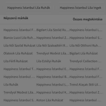
Happiness İstanbul Lila Ruhák
Happiness İstanbul Lila Ingek
Népszerű márkák
Összes megtekintése
Happiness İstanbul Fekete Ruházat
Bigdart Lila Szolid Ruházat
Happiness İstanbul Lila Blézerek És Mellények
Bianco Lucci Lila Ruházat
Happiness İstanbul Zöld Ruházat
Happiness İstanbul Sárga Ruházat
Lila Női Szolid Ruházat
Lila Női Szabadtéri Ruházat
Lila Női Otthoni Ruházat
Olalook Lila Ruházat
Trendyol Modest Lila Ruházat
Bigdart Lila Ruházat
Lila Férfi Ruházat
Lila Estélyi Ruhák
Trendyol Collection Lila Otthoni Ruházat
Happiness İstanbul Többszínű Ruházat
Happiness İstanbul Ekrü Szolid Ruházat
Happiness İstanbul Fémhatású Ruházat
Happiness İstanbul Narancs Ruházat
Happiness İstanbul Bézs Ruházat
Happiness İstanbul Fehér Ruházat
Lila Ruhák
Happiness İstanbul Lila Nadrágok
Trend Alaçatı Stili Lila Ruházat
Trendyol Modest Lila Szolid Ruházat
Happiness İstanbul Khaki Ruhák
Happiness İstanbul Zöld Szolid Ruházat
Happiness İstanbul Szolid Ruházat
Koton Lila Ruházat
Happiness İstanbul Női Ruházat