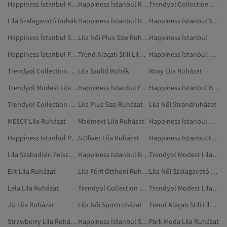
Happiness İstanbul Krém Ruházat
Happiness İstanbul Rózsaszín Szolid Ruházat
Trendyol Collection Lila Strandruházat
Lila Szalagavató Ruhák
Happiness İstanbul Ruhák
Happiness İstanbul Szürke Ruházat
Happiness İstanbul Szabadtéri Ruházat
Lila Női Plus Size Ruházat
Happiness İstanbul
Happiness İstanbul Fekete Szolid Ruházat
Trend Alaçatı Stili Lila Otthoni Ruházat
Happiness İstanbul Narancs Szolid Ruházat
Trendyol Collection Lila Plus Size Ruházat
Lila Szolid Ruhák
Roxy Lila Ruházat
Trendyol Modest Lila Szolid Ruhák
Happiness İstanbul Fekete Szabadtéri Ruházat
Happiness İstanbul Burgundi Ruházat
Trendyol Collection Lila Ruhák
Lila Plus Size Ruházat
Lila Női Strandruházat
MEECY Lila Ruházat
Madmext Lila Ruházat
Happiness İstanbul Otthoni Ruházat
Happiness İstanbul Piros Szolid Ruházat
S.Oliver Lila Ruházat
Happiness İstanbul Fekete Ruhák
Lila Szabadtéri Felszerelés
Happiness İstanbul Bézs Szolid Ruházat
Trendyol Modest Lila Estélyi Ruhák
Elit Lila Ruházat
Lila Férfi Otthoni Ruházat
Lila Női Szalagavató Ruhák
Lela Lila Ruházat
Trendyol Collection Lila Szalagavató Ruhák
Trendyol Modest Lila Ruhák
JU Lila Ruházat
Lila Női Sportruházat
Trend Alaçatı Stili Lila Ruhák
Strawberry Lila Ruházat
Happiness İstanbul Szürke Otthoni Ruházat
Park Moda Lila Ruházat