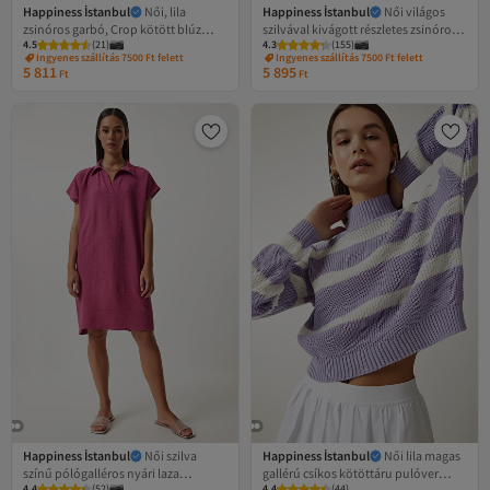
Happiness İstanbul
Női, lila
Happiness İstanbul
Női világos
zsinóros garbó, Crop kötött blúz
szilvával kivágott részletes zsinóros
4.5
(
21
)
4.3
(
155
)
GT00059
kötött blúz GT00065
Ingyenes szállítás 7500 Ft felett
Ingyenes szállítás 7500 Ft felett
5 811
5 895
Ft
Ft
Happiness İstanbul
Női szilva
Happiness İstanbul
Női lila magas
színű pólógalléros nyári laza
gallérú csíkos kötöttáru pulóver
4.4
(
52
)
4.4
(
44
)