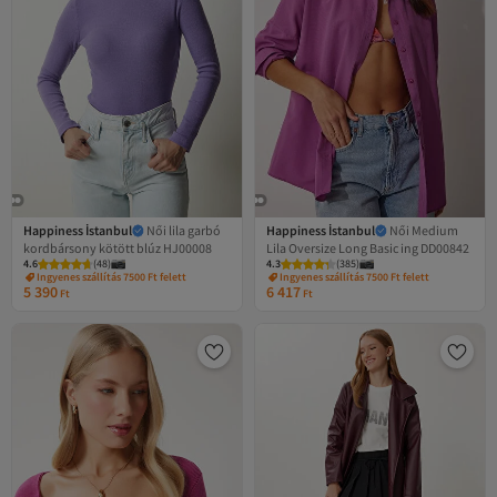
Happiness İstanbul
Női lila garbó
Happiness İstanbul
Női Medium
kordbársony kötött blúz HJ00008
Lila Oversize Long Basic ing DD00842
4.6
(
48
)
4.3
(
385
)
Ingyenes szállítás 7500 Ft felett
Ingyenes szállítás 7500 Ft felett
5 390
6 417
Ft
Ft