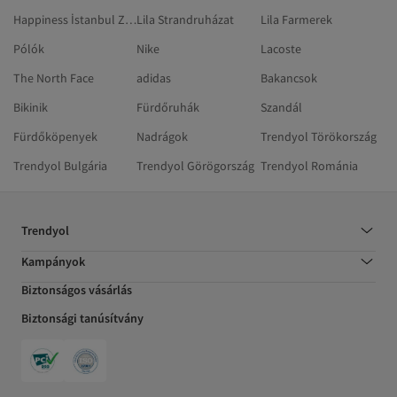
Happiness İstanbul Zöld Ruhák
Lila Strandruházat
Lila Farmerek
Pólók
Nike
Lacoste
The North Face
adidas
Bakancsok
Bikinik
Fürdőruhák
Szandál
Fürdőköpenyek
Nadrágok
Trendyol Törökország
Trendyol Bulgária
Trendyol Görögország
Trendyol Románia
Trendyol
Kampányok
Biztonságos vásárlás
Biztonsági tanúsítvány