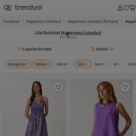
Trendyol
Happiness İstanbul
Happiness İstanbul Ruházat
Happi
Lila Ruházat
Happiness İstanbul
64+ termék
Legrelevánsabb
Szűrés
(
3
)
Kategória
Márka
Méret
Szín
Nem
Ár
Ártö