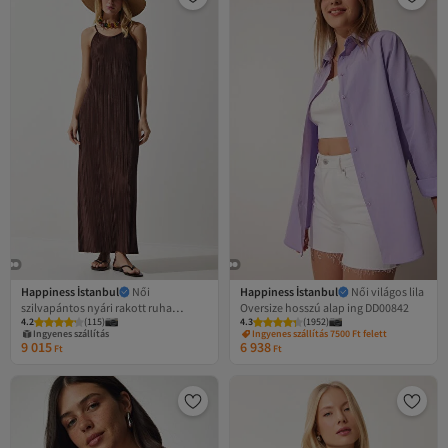
Happiness İstanbul
Női
Happiness İstanbul
Női világos lila
szilvapántos nyári rakott ruha
Oversize hosszú alap ing DD00842
4.2
(
115
)
4.3
(
1952
)
DZ00116
Ingyenes szállítás
Ingyenes szállítás 7500 Ft felett
9 015
6 938
Ft
Ft