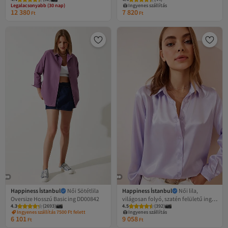
lenvászon Ayrobin ruha TO00138
ZA00073
Legalacsonyabb (30 nap)
Ingyenes szállítás
Ingyenes szállítás
12 380
7 820
Legalacsonyabb (30 nap)
Ft
Ft
Happiness İstanbul
Női Sötétlila
Happiness İstanbul
Női lila,
Oversize Hosszú Basic ing DD00842
világosan folyó, szatén felületű ing
4.3
(
2693
)
4.5
(
392
)
DD00990
Ingyenes szállítás 7500 Ft felett
Ingyenes szállítás
6 101
9 058
Ft
Ft