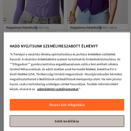
Happiness İstanbul
Női lila
Happiness İstanbul
Női szilva
kivágású részletes zsinóros kötött
testre ülő rövid szőtt mellény
4.2
(
114
)
4.5
(
188
)
blúz GT00065
TO00048
Ingyenes szállítás 7500 Ft felett
Ingyenes szállítás
5 922
8 525
Ft
Ft
HADD NYÚJTSUNK SZEMÉLYRESZABOTT ÉLMÉNYT
"A Trendyol a vásárlási élmény optimalizálása és javítása érdekében sütiketket
használ. A vásárlási érdeklődésére szabott tartalmak és hirdetések biztosítása. Az
""Elfogadom"" gombra kattintva engedélyezed ezen sütik a fent említett célokra
történő felhasználását, és adott esetben azok harmadik felekkel, beleértve EU-n
kívüli felekkel (USA, Törökország) történő megosztását. Hozzájárulásodat bármikor
megváltoztathatod a Beállítások sütibeállítások menüpontja alatt. Ha nem járulsz
hozzá, csak a technikailag szükséges sütiket használjuk. További információkért
kérjük, olvasd el az
adatvédelmi szabályzatunkat
."
Összes süti elfogadása
Sütik beállítása