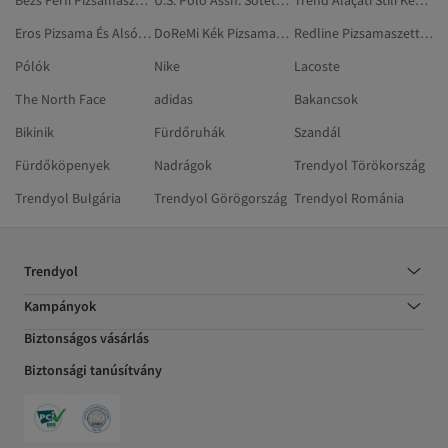
Bézs Férfi Pizsamaszettek
U.S. Polo Assn. Sötétkék Pizsamaszettek
Trend Alaçatı Stili Kék Pizsamaszettek
Eros Pizsama És Alsónemű
DoReMi Kék Pizsamaszettek
Redline Pizsamaszettek
Pólók
Nike
Lacoste
The North Face
adidas
Bakancsok
Bikinik
Fürdőruhák
Szandál
Fürdőköpenyek
Nadrágok
Trendyol Törökország
Trendyol Bulgária
Trendyol Görögország
Trendyol Románia
Trendyol
Kampányok
Biztonságos vásárlás
Biztonsági tanúsítvány