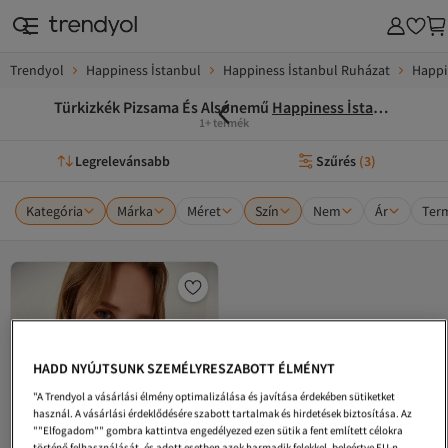
Trendyol
Happiness İstanbul
Happiness İstanbul Ruházat
Happi
Türkizkék Pizsama És Alsónemű
Happiness İstanbul
1+ termék
Legrelevánsabb
Szűrés
(
3
)
Kategória
Márka
Méret
Szín
Nem
Ár
Ter
HADD NYÚJTSUNK SZEMÉLYRESZABOTT ÉLMÉNYT
"A Trendyol a vásárlási élmény optimalizálása és javítása érdekében sütiketket
használ. A vásárlási érdeklődésére szabott tartalmak és hirdetések biztosítása. Az
""Elfogadom"" gombra kattintva engedélyezed ezen sütik a fent említett célokra
történő felhasználását, és adott esetben azok harmadik felekkel, beleértve EU-n