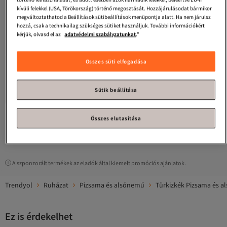
kívüli felekkel (USA, Törökország) történő megosztását. Hozzájárulásodat bármikor
megváltoztathatod a Beállítások sütibeállítások menüpontja alatt. Ha nem járulsz
hozzá, csak a technikailag szükséges sütiket használjuk. További információkért
kérjük, olvasd el az
adatvédelmi szabályzatunkat
."
Összes süti elfogadása
Happiness İstanbul
Női kék
szalagos kötött melltartó LI00001
4.1
(
17
)
Sütik beállítása
Ingyenes szállítás 7500 Ft felett
5 243
Ft
Összes elutasítása
1
A szponzorált termékek az eladók által kiemelt promóciós ajánlatok.
Trendyol
Ruházat
Pizsama és alsónemű
Türkizkék Pizsama és 
Ez is érdekelhet