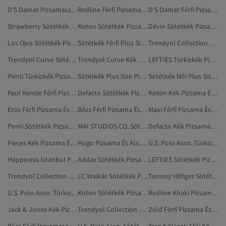
D'S Damat Pizsamaszettek
Redline Férfi Pizsamaszettek
D'S Damat Férfi Pizsamaszettek
Strawberry Sötétkék Plus Size Pizsamaszettek
Koton Sötétkék Pizsama És Alsónemű
Dilvin Sötétkék Pizsama És Alsónemű
Los Ojos Sötétkék Pizsama És Alsónemű
Sötétkék Férfi Plus Size Pizsamaszettek
Trendyol Collection Piros Pizsama És Alsónemű
Trendyol Curve Sötétkék Plus Size Pizsamaszettek
Trendyol Curve Kék Pizsamaszettek
LEFTIES Türkizkék Pizsamaszettek
Penti Türkizkék Pizsamaszettek
Sötétkék Plus Size Pizsamaszettek
Sötétkék Női Plus Size Pizsamaszettek
Paul Kenzie Férfi Pizsama És Alsónemű
Defacto Sötétkék Pizsamaszettek
Koton Kék Pizsama És Alsónemű
Eros Férfi Pizsama És Alsónemű
Bézs Férfi Pizsama És Alsónemű
Mavi Férfi Pizsama És Alsónemű
Penti Sötétkék Pizsama És Alsónemű
MAI STUDIOS CO. Sötétkék Pizsama És Alsónemű
Defacto Kék Pizsamaszettek
Pieces Kék Pizsama És Alsónemű
Hugo Pizsama És Alsónemű
U.S. Polo Assn. Türkizkék Pizsamaszettek
Happiness İstanbul Pizsama És Alsónemű
Addax Sötétkék Pizsama És Alsónemű
LEFTIES Sötétkék Pizsamaszettek
Trendyol Collection Férfi Pizsamaszettek
LC Waikiki Sötétkék Pizsama És Alsónemű
Tommy Hilfiger Sötétkék Pizsama És Alsónemű
U.S. Polo Assn. Türkizkék Pizsama És Alsónemű
Koton Sötétkék Pizsamaszettek
Redline Khaki Pizsamaszettek
Jack & Jones Kék Pizsama És Alsónemű
Trendyol Collection Férfi Plus Size Pizsamaszettek
Zöld Férfi Pizsama És Alsónemű