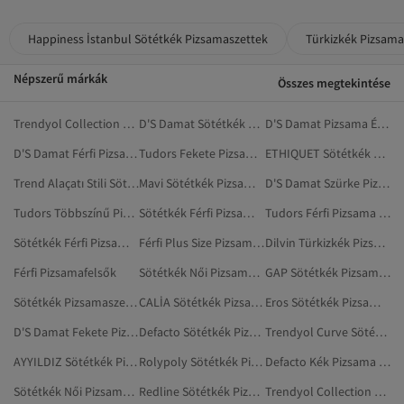
Happiness İstanbul Sötétkék Pizsamaszettek
Türkizkék Pizsam
Népszerű márkák
Összes megtekintése
Trendyol Collection Sötétkék Plus Size Pizsamaszettek
D'S Damat Sötétkék Pizsama És Alsónemű
D'S Damat Pizsama És Alsónemű
D'S Damat Férfi Pizsama És Alsónemű
Tudors Fekete Pizsama És Alsónemű
ETHIQUET Sötétkék Pizsama És Alsónemű
Trend Alaçatı Stili Sötétkék Pizsamaszettek
Mavi Sötétkék Pizsama És Alsónemű
D'S Damat Szürke Pizsama És Alsónemű
Tudors Többszínű Pizsama És Alsónemű
Sötétkék Férfi Pizsamaszettek
Tudors Férfi Pizsama És Alsónemű
Sötétkék Férfi Pizsama És Alsónemű
Férfi Plus Size Pizsamaszettek
Dilvin Türkizkék Pizsama És Alsónemű
Férfi Pizsamafelsők
Sötétkék Női Pizsama És Alsónemű
GAP Sötétkék Pizsama És Alsónemű
Sötétkék Pizsamaszettek
CALİA Sötétkék Pizsamaszettek
Eros Sötétkék Pizsamaszettek
D'S Damat Fekete Pizsama És Alsónemű
Defacto Sötétkék Pizsama És Alsónemű
Trendyol Curve Sötétkék Pizsamaszettek
AYYILDIZ Sötétkék Pizsama És Alsónemű
Rolypoly Sötétkék Pizsamaszettek
Defacto Kék Pizsama És Alsónemű
Sötétkék Női Pizsamaszettek
Redline Sötétkék Pizsamaszettek
Trendyol Collection Férfi Pizsama És Alsónemű