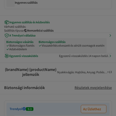
Ingyenes szállítás
Ingyenes szállítás és kézbesítés
Várható szállítás:
Szállítás típusa
Nemzetközi szállítás
A Trendyol vállalása
Biztonságos vásárlás
Biztonságos szállítás
Biztonságos fizetés
Visszatérítés elveszett és sérült csomagok esetén
Adatvédelem
Egyszerű visszaküldés
Egyszerű visszaküldés 14 napon belül.
{brandName} {productName}
+
13
Nyakkivágás
:
Hajtóka
,
Anyag
:
Poliészter-kev
jellemzők
Biztonsági információk
Részletek megjelenítése
Trendyol
Az Üzlethez
9.3