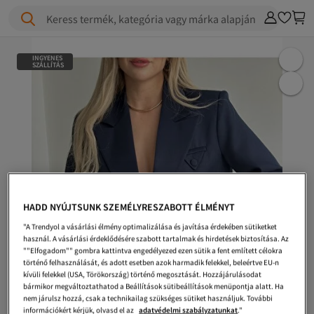
Keress termék, kategória vagy márka alapján
INGYENES
SZÁLLÍTÁS
HADD NYÚJTSUNK SZEMÉLYRESZABOTT ÉLMÉNYT
"A Trendyol a vásárlási élmény optimalizálása és javítása érdekében sütiketket
használ. A vásárlási érdeklődésére szabott tartalmak és hirdetések biztosítása. Az
""Elfogadom"" gombra kattintva engedélyezed ezen sütik a fent említett célokra
történő felhasználását, és adott esetben azok harmadik felekkel, beleértve EU-n
kívüli felekkel (USA, Törökország) történő megosztását. Hozzájárulásodat
bármikor megváltoztathatod a Beállítások sütibeállítások menüpontja alatt. Ha
nem járulsz hozzá, csak a technikailag szükséges sütiket használjuk. További
információkért kérjük, olvasd el az
adatvédelmi szabályzatunkat
."