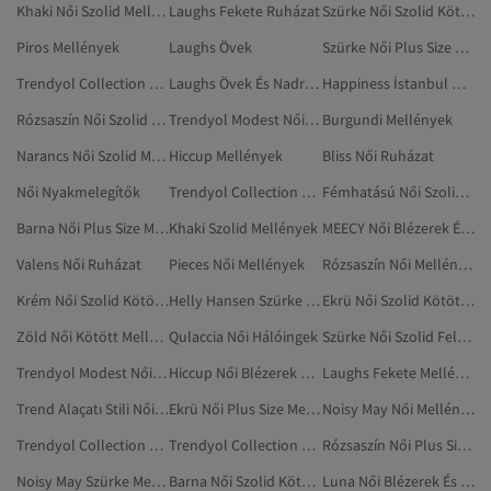
Khaki Női Szolid Mellények
Laughs Fekete Ruházat
Szürke Női Szolid Kötött Mellények
Piros Mellények
Laughs Övek
Szürke Női Plus Size Mellények
Trendyol Collection Női Melltartók
Laughs Övek És Nadrágtartók
Happiness İstanbul Női Mellények
Rózsaszín Női Szolid Kötött Mellények
Trendyol Modest Női Szolid Kötött Mellények
Burgundi Mellények
Narancs Női Szolid Mellények
Hiccup Mellények
Bliss Női Ruházat
Női Nyakmelegítők
Trendyol Collection Szürke Mellények
Fémhatású Női Szolid Kötött Mellények
Barna Női Plus Size Mellények
Khaki Szolid Mellények
MEECY Női Blézerek És Mellények
Valens Női Ruházat
Pieces Női Mellények
Rózsaszín Női Mellények
Krém Női Szolid Kötött Mellények
Helly Hansen Szürke Mellények
Ekrü Női Szolid Kötött Mellények
Zöld Női Kötött Mellények
Qulaccia Női Hálóingek
Szürke Női Szolid Felöltők
Trendyol Modest Női Kötött Mellények
Hiccup Női Blézerek És Mellények
Laughs Fekete Mellények
Trend Alaçatı Stili Női Mellények
Ekrü Női Plus Size Mellények
Noisy May Női Mellények
Trendyol Collection Női Kötött Mellények
Trendyol Collection Női Kismamaruházat
Rózsaszín Női Plus Size Mellények
Noisy May Szürke Mellények
Barna Női Szolid Kötött Mellények
Luna Női Blézerek És Mellények