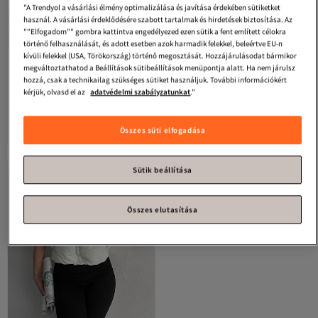
"A Trendyol a vásárlási élmény optimalizálása és javítása érdekében sütiketket
használ. A vásárlási érdeklődésére szabott tartalmak és hirdetések biztosítása. Az
""Elfogadom"" gombra kattintva engedélyezed ezen sütik a fent említett célokra
történő felhasználását, és adott esetben azok harmadik felekkel, beleértve EU-n
kívüli felekkel (USA, Törökország) történő megosztását. Hozzájárulásodat bármikor
megváltoztathatod a Beállítások sütibeállítások menüpontja alatt. Ha nem járulsz
hozzá, csak a technikailag szükséges sütiket használjuk. További információkért
kérjük, olvasd el az
adatvédelmi szabályzatunkat
."
laughs
Női fekete rövid Crop
laughs
Női fekete köves,
puffer mellény Ylk0034
kétoldalas, rövid, felfújható mellény
4.5
(
343
)
4.5
(
10
)
Ylk1000
Ingyenes szállítás
Ingyenes szállítás
Összes süti elfogadása
16 073
20 470
Ft
Ft
Sütik beállítása
Összes elutasítása