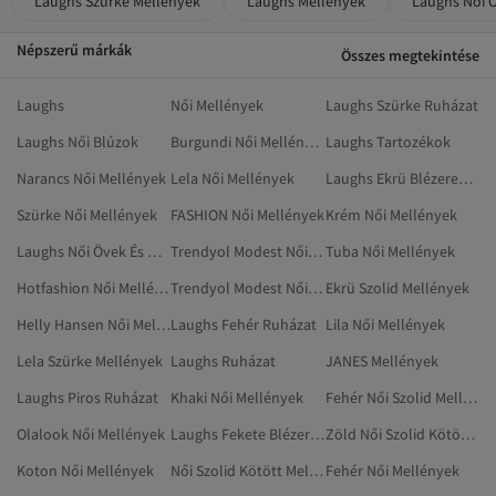
Laughs Szürke Mellények
Laughs Mellények
Laughs Női 
Népszerű márkák
Összes megtekintése
Laughs
Női Mellények
Laughs Szürke Ruházat
Laughs Női Blúzok
Burgundi Női Mellények
Laughs Tartozékok
Narancs Női Mellények
Lela Női Mellények
Laughs Ekrü Blézerek És Mellények
Szürke Női Mellények
FASHION Női Mellények
Krém Női Mellények
Laughs Női Övek És Nadrágtartók
Trendyol Modest Női Szolid Mellények
Tuba Női Mellények
Hotfashion Női Mellények
Trendyol Modest Női Mellények
Ekrü Szolid Mellények
Helly Hansen Női Mellények
Laughs Fehér Ruházat
Lila Női Mellények
Lela Szürke Mellények
Laughs Ruházat
JANES Mellények
Laughs Piros Ruházat
Khaki Női Mellények
Fehér Női Szolid Mellények
Olalook Női Mellények
Laughs Fekete Blézerek És Mellények
Zöld Női Szolid Kötött Mellények
Koton Női Mellények
Női Szolid Kötött Mellények
Fehér Női Mellények