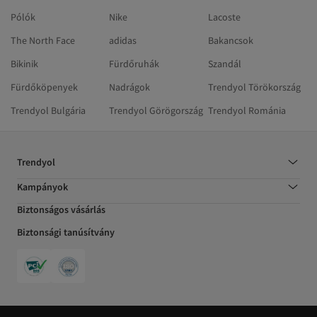
Pólók
Nike
Lacoste
The North Face
adidas
Bakancsok
Bikinik
Fürdőruhák
Szandál
Fürdőköpenyek
Nadrágok
Trendyol Törökország
Trendyol Bulgária
Trendyol Görögország
Trendyol Románia
Trendyol
Kampányok
Biztonságos vásárlás
Biztonsági tanúsítvány