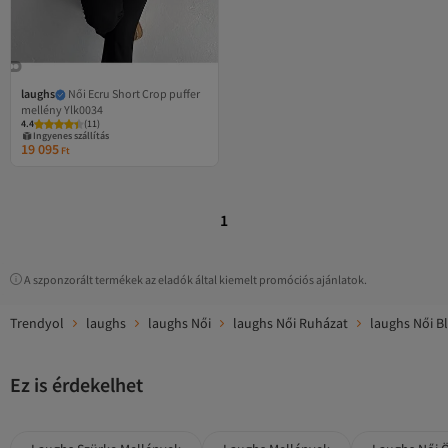
laughs
Női Ecru Short Crop puffer
mellény Ylk0034
4.4
(
11
)
Ingyenes szállítás
19 095
Ft
1
A szponzorált termékek az eladók által kiemelt promóciós ajánlatok.
Trendyol
laughs
laughs Női
laughs Női Ruházat
laughs Női B
Ez is érdekelhet