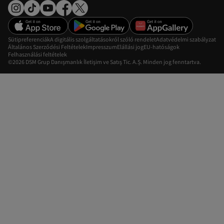
Sütipreferenciák
A digitális szolgáltatásokról szóló rendelet
Adatvédelmi szabályzat
Általános Szerződési Feltételek
Impresszum
Elállási jog
EU-hatóságok
Felhasználási feltételek
©2026 DSM Grup Danışmanlık İletişim ve Satış Tic. A.Ş. Minden jog fenntartva.