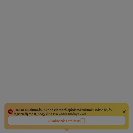
Csak az alkalmazásunkban elérhető ajánlatok várnak!
Töltsd le, és
regisztrálj most, hogy élhess a kedvezményekkel.
Alkalmazás Letöltése