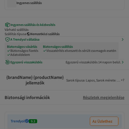
Ingyenes szállítás
Ingyenes szállítás és kézbesítés
Várható szállítás:
Szállítás típusa
Nemzetközi szállítás
A Trendyol vállalása
Biztonságos vásárlás
Biztonságos szállítás
Biztonságos fizetés
Visszatérítés elveszett és sérült csomagok esetén
Adatvédelem
Egyszerű visszaküldés
Egyszerű visszaküldés 14 napon belül.
{brandName} {productName}
+
7
Sarok típusa
:
Lapos
,
Sarok mérete
:
Rövid sa
jellemzők
Biztonsági információk
Részletek megjelenítése
Trendyol
Az Üzlethez
9.3