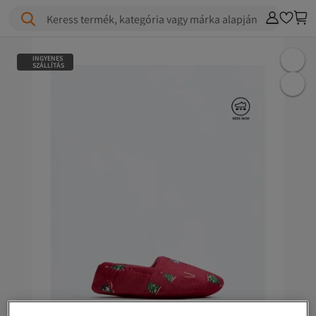
Keress termék, kategória vagy márka alapján
INGYENES
SZÁLLÍTÁS