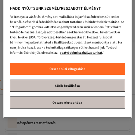
HADD NYÚJTSUNK SZEMÉLYRESZABOTT ÉLMÉNYT
"A Trendyol a vásárlási élmény optimalizálása és javítása érdekében sütiketket
használ. A vásárlási érdeklődésére szabott tartalmak és hirdetések biztosítása. Az
""Elfogadom"" gombra kattintva engedélyezed ezen sütik a fent említett célokra
történő felhasználását, és adott esetben azok harmadik felekkel, beleértve EU-n
kívüli felekkel (USA, Törökország) történő megosztását. Hozzájárulásodat
bármikor megváltoztathatod a Beállítások sütibeállítások menüpontja alatt. Ha
nem járulsz hozzá, csak a technikailag szükséges sütiket használjuk. További
LEFTIES
Gyerekeknek |   Karácsonyi házi papucsok
információkért kérjük, olvasd el az
adatvédelmi szabályzatunkat
."
Csak 1 maradt!
Összes süti elfogadása
Méret
:
26
26
28
30
32
34
Sütik beállítása
Összes elutasítása
Elérhető kampányok
Készpénzes részletfizetés