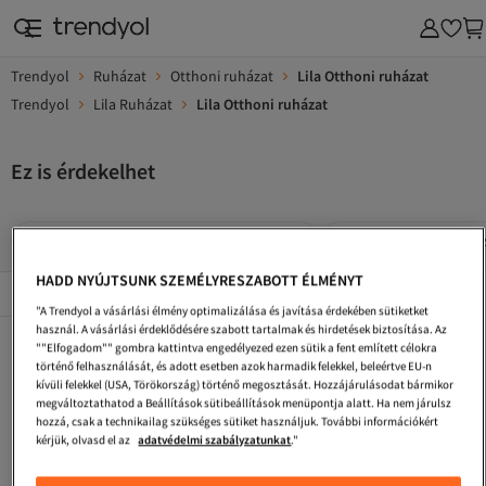
Trendyol
Ruházat
Otthoni ruházat
Lila Otthoni ruházat
Trendyol
Lila Ruházat
Lila Otthoni ruházat
Ez is érdekelhet
Trendyol Collection Lila Otthoni Ruházat
Lila Női Otthoni Ruhá
HADD NYÚJTSUNK SZEMÉLYRESZABOTT ÉLMÉNYT
Népszerű márkák
Összes megtekintése
"A Trendyol a vásárlási élmény optimalizálása és javítása érdekében sütiketket
használ. A vásárlási érdeklődésére szabott tartalmak és hirdetések biztosítása. Az
Lila Női Plus Size Ruházat
Lila Estélyi Ruhák
Lila Női Szabadtéri Ruházat
""Elfogadom"" gombra kattintva engedélyezed ezen sütik a fent említett célokra
történő felhasználását, és adott esetben azok harmadik felekkel, beleértve EU-n
Trendyol Modest Lila Szolid Ruházat
Olalook Lila Ruházat
Trendyol Collection Lila Strandruházat
kívüli felekkel (USA, Törökország) történő megosztását. Hozzájárulásodat bármikor
megváltoztathatod a Beállítások sütibeállítások menüpontja alatt. Ha nem járulsz
Lila Szalagavató Ruhák
Trendyol Curve Lila Otthoni Ruházat
Trendyol Modest Lila Ruházat
hozzá, csak a technikailag szükséges sütiket használjuk. További információkért
kérjük, olvasd el az
adatvédelmi szabályzatunkat
."
Koton Lila Ruházat
MANGO Lila Otthoni Ruházat
Lila Női Sportruházat