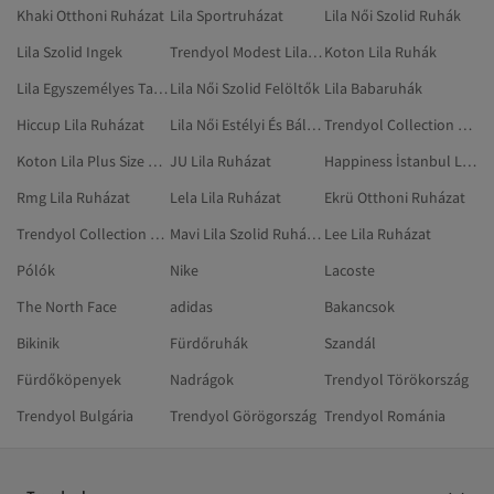
Khaki Otthoni Ruházat
Lila Sportruházat
Lila Női Szolid Ruhák
Lila Szolid Ingek
Trendyol Modest Lila Estélyi Ruhák
Koton Lila Ruhák
Lila Egyszemélyes Takarók
Lila Női Szolid Felöltők
Lila Babaruhák
Hiccup Lila Ruházat
Lila Női Estélyi És Báli Ruhák
Trendyol Collection Lila Mellények
Koton Lila Plus Size Ruházat
JU Lila Ruházat
Happiness İstanbul Lila Ruhák
Rmg Lila Ruházat
Lela Lila Ruházat
Ekrü Otthoni Ruházat
Trendyol Collection Lila Sportruházat
Mavi Lila Szolid Ruházat
Lee Lila Ruházat
Pólók
Nike
Lacoste
The North Face
adidas
Bakancsok
Bikinik
Fürdőruhák
Szandál
Fürdőköpenyek
Nadrágok
Trendyol Törökország
Trendyol Bulgária
Trendyol Görögország
Trendyol Románia