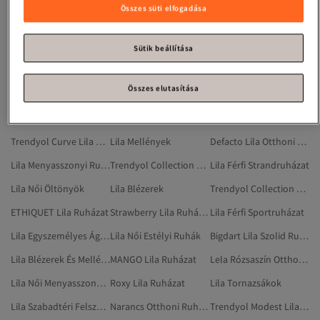
Happiness İstanbul Lila Ruházat
Lila Női Strandruházat
Trendyol Collection Lila Ruhák
Összes süti elfogadása
Lila Férfi Plus Size Ruházat
Trendyol Collection Lila Szolid Ruhák
Lila Strandruházat
Madmext Lila Ruházat
Lila Hátizsákok
Trendyol Modest Lila Szolid Ruhák
Sütik beállítása
Lela Otthoni Ruházat
Lila Női Ruhák
Lila Szolid Felöltők
Összes elutasítása
Lila Farmerek
Lila Női Kismamaruházat
Trendyol Curve Lila Ruházat
Elit Lila Ruházat
Lila Szolid Kabátok
Lila Női Szalagavató Ruhák
Trendyol Curve Lila Plus Size Ruházat
Lila Mellények
Defacto Lila Otthoni Ruházat
Lila Menyasszonyi Ruha
Trendyol Collection Lila Szalagavató Ruhák
Lila Férfi Strandruházat
Lila Női Öltönyök
Lila Blézerek
Trendyol Collection Otthoni Ruházat
ETHIQUET Lila Ruházat
Strawberry Lila Ruházat
Lila Férfi Sportruházat
Lila Egyszemélyes Ágytakarók
Lila Női Estélyi Ruhák
Bigdart Lila Szolid Ruházat
Lila Blézerek És Mellények
MANGO Lila Ruházat
Lela Rózsaszín Otthoni Ruházat
Lila Női Menyasszonyi Ruha
Roxy Lila Ruházat
Lila Tornazsákok
Lila Szabadtéri Felszerelés
Narancs Otthoni Ruházat
Trendyol Modest Lila Ruhák