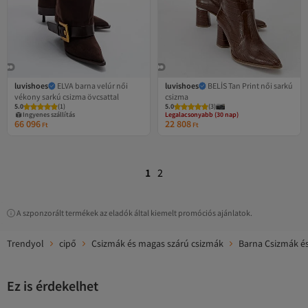
luvishoes
ELVA barna velúr női
luvishoes
BELİS Tan Print női sarkú
vékony sarkú csizma övcsattal
csizma
Legalacsonyabb (30 nap)
5.0
(
1
)
5.0
Ingyenes szállítás
(
3
)
Ingyenes szállítás
Legalacsonyabb (30 nap)
66 096
22 808
Ft
Ft
1
2
A szponzorált termékek az eladók által kiemelt promóciós ajánlatok.
Trendyol
cipő
Csizmák és magas szárú csizmák
Barna Csizmák é
Ez is érdekelhet