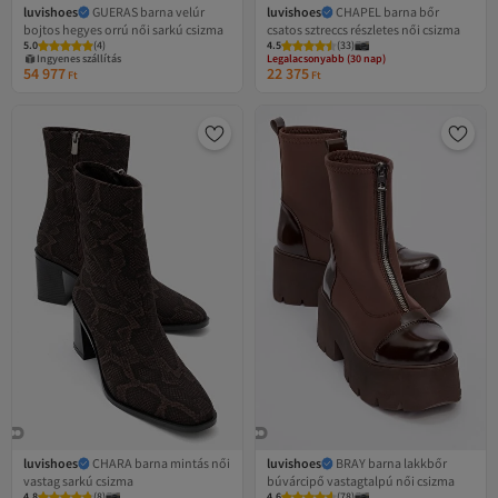
luvishoes
GUERAS barna velúr
luvishoes
CHAPEL barna bőr
bojtos hegyes orrú női sarkú csizma
csatos sztreccs részletes női csizma
Legalacsonyabb (30 nap)
5.0
(
4
)
4.5
Ingyenes szállítás
(
33
)
Ingyenes szállítás
Legalacsonyabb (30 nap)
54 977
22 375
Ft
Ft
luvishoes
CHARA barna mintás női
luvishoes
BRAY barna lakkbőr
vastag sarkú csizma
búvárcipő vastagtalpú női csizma
Legalacsonyabb (30 nap)
4.8
(
8
)
4.6
Ingyenes szállítás
(
78
)