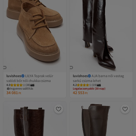
luvishoes
LILYA Toprak velúr
luvishoes
AJA barna női vastag
valódi bőr női chukka csizma
sarkú csizma lehet
Legalacsonyabb (30 nap)
4.0
(
38
)
4.2
Ingyenes szállítás
(
19
)
Ingyenes szállítás
Legalacsonyabb (30 nap)
34 081
42 553
Ft
Ft