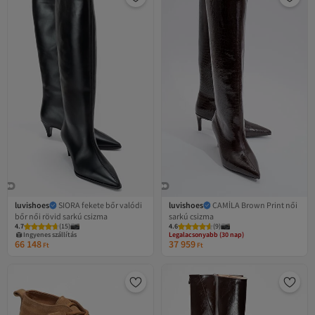
luvishoes
SIORA fekete bőr valódi
luvishoes
CAMİLA Brown Print női
bőr női rövid sarkú csizma
sarkú csizma
Legalacsonyabb (30 nap)
4.7
(
15
)
4.6
Ingyenes szállítás
(
9
)
Ingyenes szállítás
Legalacsonyabb (30 nap)
66 148
37 959
Ft
Ft