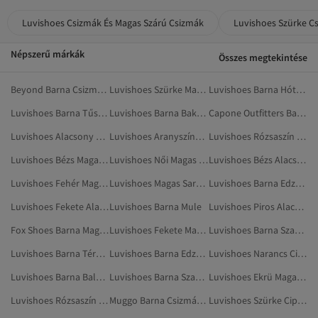
Luvishoes Csizmák És Magas Szárú Csizmák
Luvishoes Szürke C
Népszerű márkák
Összes megtekintése
Beyond Barna Csizmák És Magas Szárú Csizmák
Luvishoes Szürke Magas Sarkú Cipő
Luvishoes Barna Hótaposó
Luvishoes Barna Tűsarkúk
Luvishoes Barna Bakancsok
Capone Outfitters Barna Csizmák És Magas Szárú Csizmák
Luvishoes Alacsony Sarkú Cipő
Luvishoes Aranyszínű Magas Sarkú Cipő
Luvishoes Rózsaszín Magas Sarkú Cipő
Luvishoes Bézs Magas Sarkú Cipő
Luvishoes Női Magas Sarkú Cipő
Luvishoes Bézs Alacsony Sarkú Cipő
Luvishoes Fehér Magas Sarkú Cipő
Luvishoes Magas Sarkú Cipő
Luvishoes Barna Edzőcipők
Luvishoes Fekete Alacsony Sarkú Cipő
Luvishoes Barna Mule
Luvishoes Piros Alacsony Sarkú Cipő
Fox Shoes Barna Magas Sarkú Cipő
Luvishoes Fekete Magas Sarkú Cipő
Luvishoes Barna Szandálok És Papucsok
Luvishoes Barna Térdig Érő Csizma
Luvishoes Barna Edzőcipő
Luvishoes Narancs Cipők
Luvishoes Barna Balerinacipő
Luvishoes Barna Szandál
Luvishoes Ekrü Magas Sarkú Cipő
Luvishoes Rózsaszín Cipők
Muggo Barna Csizmák És Magas Szárú Csizmák
Luvishoes Szürke Cipők