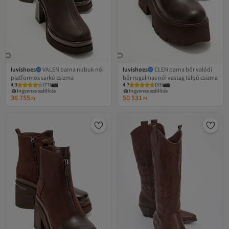
luvishoes
VALEN barna nubuk női
luvishoes
CLEN barna bőr valódi
platformos sarkú csizma
bőr rugalmas női vastag talpú csizma
4.3
(
77
)
4.7
(
33
)
Ingyenes szállítás
Ingyenes szállítás
36 755
50 531
Ft
Ft