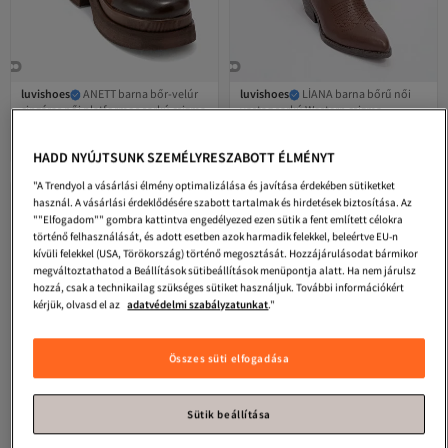
luvishoes
ANETT barna bőr-velúr
luvishoes
LİANA barna bőrű női
cipzáras női platformos sarkú csizma
vastag sarkú Western csizma
Legalacsonyabb (30 nap)
4.8
(
35
)
5.0
Ingyenes szállítás
(
1
)
Ingyenes szállítás
Legalacsonyabb (30 nap)
44 162
23 693
Ft
Ft
HADD NYÚJTSUNK SZEMÉLYRESZABOTT ÉLMÉNYT
"A Trendyol a vásárlási élmény optimalizálása és javítása érdekében sütiketket
használ. A vásárlási érdeklődésére szabott tartalmak és hirdetések biztosítása. Az
""Elfogadom"" gombra kattintva engedélyezed ezen sütik a fent említett célokra
történő felhasználását, és adott esetben azok harmadik felekkel, beleértve EU-n
kívüli felekkel (USA, Törökország) történő megosztását. Hozzájárulásodat bármikor
megváltoztathatod a Beállítások sütibeállítások menüpontja alatt. Ha nem járulsz
hozzá, csak a technikailag szükséges sütiket használjuk. További információkért
kérjük, olvasd el az
adatvédelmi szabályzatunkat
."
Összes süti elfogadása
Sütik beállítása