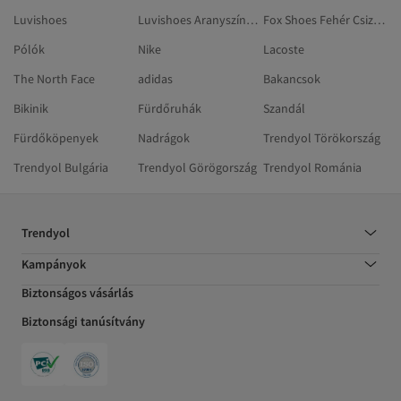
Luvishoes
Luvishoes Aranyszínű Edzőcipő
Fox Shoes Fehér Csizmák És Magas Szárú Csizmák
Pólók
Nike
Lacoste
The North Face
adidas
Bakancsok
Bikinik
Fürdőruhák
Szandál
Fürdőköpenyek
Nadrágok
Trendyol Törökország
Trendyol Bulgária
Trendyol Görögország
Trendyol Románia
Trendyol
Kampányok
Biztonságos vásárlás
Biztonsági tanúsítvány