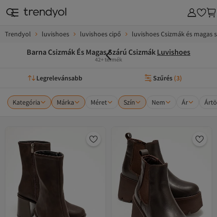
Trendyol
luvishoes
luvishoes cipő
luvishoes Csizmák és magas 
Barna Csizmák És Magas Szárú Csizmák
Luvishoes
42+ termék
Legrelevánsabb
Szűrés
(
3
)
Kategória
Márka
Méret
Szín
Nem
Ár
Ártö