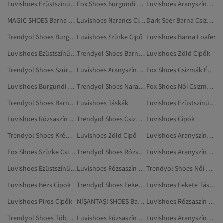
Luvishoes Ezüstszínű Cipő
Fox Shoes Burgundi Csizmák És Magas Szárú Csizmák
Luvishoes Aranyszínű Táskák
MAGIC SHOES Barna Csizmák És Magas Szárú Csizmák
Luvishoes Narancs Cipő
Dark Seer Barna Csizmák És Magas Szárú Csizmák
Trendyol Shoes Burgundi Csizmák És Magas Szárú Csizmák
Luvishoes Szürke Cipő
Luvishoes Barna Loafer
Luvishoes Ezüstszínű Tűsarkúk
Trendyol Shoes Barna Magas Sarkú Cipő
Luvishoes Zöld Cipők
Trendyol Shoes Szürke Csizmák És Magas Szárú Csizmák
Luvishoes Aranyszínű Edzőcipők
Fox Shoes Csizmák És Magas Szárú Csizmák
Luvishoes Burgundi Alacsony Sarkú Cipő
Trendyol Shoes Narancs Csizmák És Magas Szárú Csizmák
Fox Shoes Női Csizmák És Magas Szárú Csizmák
Trendyol Shoes Barna Otthoni Csizmák, Papucsok
Luvishoes Táskák
Luvishoes Ezüstszínű Estélyi Cipő
Luvishoes Rózsaszín Cipő
Trendyol Shoes Csizmák És Magas Szárú Csizmák
Luvishoes Cipők
Trendyol Shoes Krém Csizmák És Magas Szárú Csizmák
Luvishoes Zöld Cipő
Luvishoes Aranyszínű Estélyi Cipő
Fox Shoes Szürke Csizmák És Magas Szárú Csizmák
Trendyol Shoes Rózsaszín Csizmák És Magas Szárú Csizmák
Luvishoes Aranyszínű Tartozékok
Luvishoes Ezüstszínű Mule
Luvishoes Rózsaszín Táskák
Trendyol Shoes Női Csizmák És Magas Szárú Csizmák
Luvishoes Bézs Cipők
Trendyol Shoes Fekete Csizmák És Magas Szárú Csizmák
Luvishoes Fekete Táskák
Luvishoes Piros Cipők
NİŞANTAŞI SHOES Barna Otthoni Csizmák, Papucsok
Luvishoes Rózsaszín Retikülök
Trendyol Shoes Többszínű Csizmák És Magas Szárú Csizmák
Luvishoes Rózsaszín Bakancsok
Luvishoes Aranyszínű Cipő