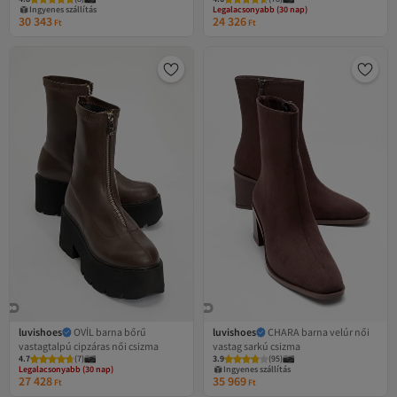
Ingyenes szállítás
Legalacsonyabb (30 nap)
30 343
24 326
Ft
Ft
luvishoes
OVİL barna bőrű
luvishoes
CHARA barna velúr női
vastagtalpú cipzáras női csizma
vastag sarkú csizma
Legalacsonyabb (30 nap)
4.7
Ingyenes szállítás
(
7
)
3.9
(
95
)
Legalacsonyabb (30 nap)
Ingyenes szállítás
27 428
35 969
Ft
Ft