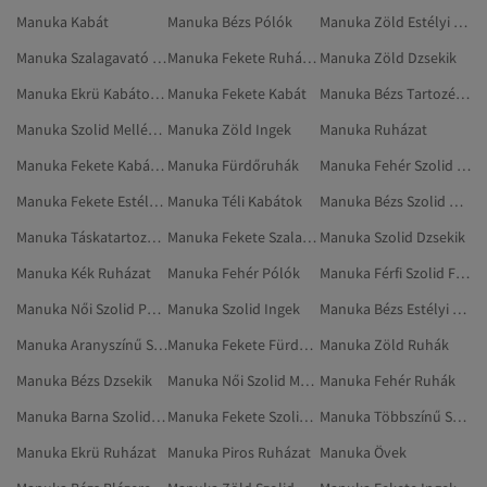
Manuka Kabát
Manuka Bézs Pólók
Manuka Zöld Estélyi És Báli Ruhák
Manuka Szalagavató Ruhák
Manuka Fekete Ruházat
Manuka Zöld Dzsekik
Manuka Ekrü Kabátok És Dzsekik
Manuka Fekete Kabát
Manuka Bézs Tartozékok
Manuka Szolid Mellények
Manuka Zöld Ingek
Manuka Ruházat
Manuka Fekete Kabátok És Dzsekik
Manuka Fürdőruhák
Manuka Fehér Szolid Ruházat
Manuka Fekete Estélyi És Báli Ruhák
Manuka Téli Kabátok
Manuka Bézs Szolid Ruházat
Manuka Táskatartozékok
Manuka Fekete Szalagavató Ruhák
Manuka Szolid Dzsekik
Manuka Kék Ruházat
Manuka Fehér Pólók
Manuka Férfi Szolid Felöltők
Manuka Női Szolid Pólók
Manuka Szolid Ingek
Manuka Bézs Estélyi És Báli Ruhák
Manuka Aranyszínű Szolid Ruházat
Manuka Fekete Fürdőruhák
Manuka Zöld Ruhák
Manuka Bézs Dzsekik
Manuka Női Szolid Mellények
Manuka Fehér Ruhák
Manuka Barna Szolid Felöltők
Manuka Fekete Szolid Ingek
Manuka Többszínű Szolid Ruházat
Manuka Ekrü Ruházat
Manuka Piros Ruházat
Manuka Övek