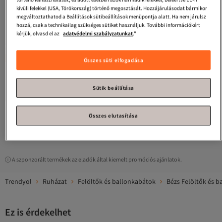
kívüli felekkel (USA, Törökország) történő megosztását. Hozzájárulásodat bármikor
megváltoztathatod a Beállítások sütibeállítások menüpontja alatt. Ha nem járulsz
hozzá, csak a technikailag szükséges sütiket használjuk. További információkért
kérjük, olvasd el az
adatvédelmi szabályzatunkat
."
#5. legkedveltebb
Összes süti elfogadása
Manuka
GOMBOS KETTŐS MELLÉS
Manuka
KÉTLEGŰ VÁGÁS RÖVID
DRENCH KABÁT BÉZS
TRENCH KABÁT SAND
Legalacsonyabb (14 nap)
Legalacsonyabb (30 nap)
4.1
Ingyenes szállítás
(
63
)
3.9
Ingyenes szállítás
(
8
)
Sütik beállítása
Legalacsonyabb (14 nap)
Legalacsonyabb (30 nap)
36 918
59 854
Ft
Ft
Összes elutasítása
1
A szponzorált termékek az eladók által kiemelt promóciós ajánlatok.
Trendyol
Ruházat
Felöltők és ballonkabátok
Bézs Felöltők és 
Ez is érdekelhet