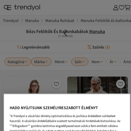
Trendyol
Manuka
Manuka Ruházat
Manuka Felöltők és ballonk
Bézs Felöltők És Ballonkabátok
Manuka
2+ termék
Legrelevánsabb
Szűrés
(
3
)
Kategória
Márka
Méret
Szín
Nem
Ár
Ártö
HADD NYÚJTSUNK SZEMÉLYRESZABOTT ÉLMÉNYT
"A Trendyol a vásárlási élmény optimalizálása és javítása érdekében sütiketket
használ. A vásárlási érdeklődésére szabott tartalmak és hirdetések biztosítása. Az
""Elfogadom"" gombra kattintva engedélyezed ezen sütik a fent említett célokra
történő felhasználását, és adott esetben azok harmadik felekkel, beleértve EU-n