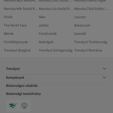
Manuka Bézs Blézerek És Mellények
Manuka Zöld Szolid Ruházat
Manuka Fekete Ingek
Manuka Kék Szolid Ruházat
Manuka Lila Szolid Ruházat
Manuka Zöld Estélyi Ruhák
Pólók
Nike
Lacoste
The North Face
adidas
Bakancsok
Bikinik
Fürdőruhák
Szandál
Fürdőköpenyek
Nadrágok
Trendyol Törökország
Trendyol Bulgária
Trendyol Görögország
Trendyol Románia
Trendyol
Kampányok
Biztonságos vásárlás
Biztonsági tanúsítvány