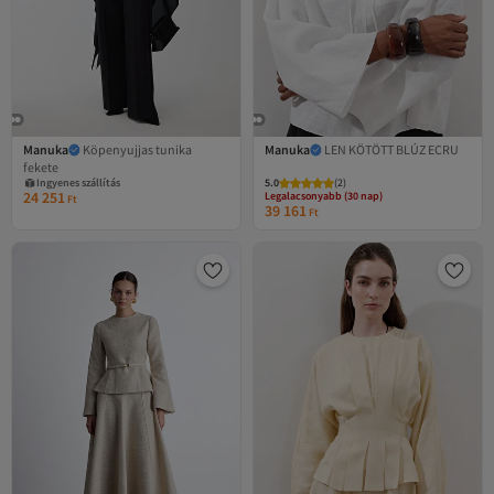
Manuka
Köpenyujjas tunika
Manuka
LEN KÖTÖTT BLÚZ ECRU
fekete
Legalacsonyabb (30 nap)
Ingyenes szállítás
5.0
Ingyenes szállítás
(
2
)
24 251
Legalacsonyabb (30 nap)
Ft
39 161
Ft