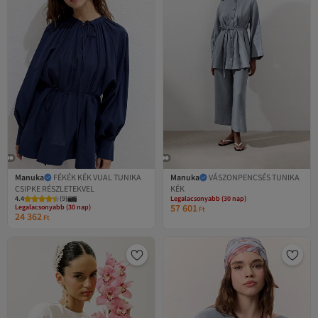
Manuka
FÉKÉK KÉK VUAL TUNIKA
Manuka
VÁSZONPENCSÉS TUNIKA
Legalacsonyabb (30 nap)
CSIPKE RÉSZLETEKVEL
KÉK
Legalacsonyabb (30 nap)
Ingyenes szállítás
4.4
Ingyenes szállítás
(
9
)
Legalacsonyabb (30 nap)
57 601
Legalacsonyabb (30 nap)
Ft
24 362
Ft