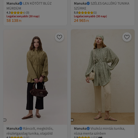
Manuka
LEN KÖTÖTT BLÚZ
Manuka
SZÉLES GALLÉRÚ TUNIKA
MÜRDÜM
SZÜRKE
Legalacsonyabb (30 nap)
Legalacsonyabb (30 nap)
4.3
Ingyenes szállítás
(
3
)
5.0
Ingyenes szállítás
(
1
)
Legalacsonyabb (30 nap)
Legalacsonyabb (30 nap)
58 138
24 965
Ft
Ft
Manuka
Ráncolt, megkötős,
Manuka
Viszkóz mintás tunika,
részletgazdag tunika, olajzöld
rózsa menta színben
Legalacsonyabb (30 nap)
Legalacsonyabb (30 nap)
4.0
Ingyenes szállítás
(
1
)
3.9
Ingyenes szállítás
(
11
)