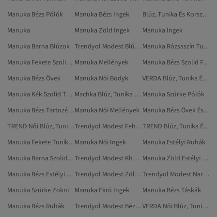
Manuka Bézs Pólók
Manuka Bézs Ingek
Blúz, Tunika És Korszázs
Manuka
Manuka Zöld Ingek
Manuka Ingek
Manuka Barna Blúzok
Trendyol Modest Blúz, Tunika És Korszázs
Manuka Rózsaszín Tunikák
Manuka Fekete Szolid Tunikák
Manuka Mellények
Manuka Bézs Szolid Felöltők
Manuka Bézs Övek
Manuka Női Bodyk
VERDA Blúz, Tunika És Korszázs
Manuka Kék Szolid Tunikák
Machka Blúz, Tunika És Korszázs
Manuka Szürke Pólók
Manuka Bézs Tartozékok
Manuka Női Mellények
Manuka Bézs Övek És Nadrágtartók
TREND Női Blúz, Tunika És Korszázs
Trendyol Modest Fehér Blúz, Tunika És Korszázs
TREND Blúz, Tunika És Korszázs
Manuka Fekete Tunikák
Manuka Női Ingek
Manuka Estélyi Ruhák
Manuka Barna Szolid Tunikák
Trendyol Modest Khaki Blúz, Tunika És Korszázs
Manuka Zöld Estélyi Ruhák
Manuka Bézs Estélyi Ruhák
Trendyol Modest Zöld Blúz, Tunika És Korszázs
Trendyol Modest Narancs Blúz, Tunika És Korszázs
Manuka Szürke Zokni
Manuka Ekrü Ingek
Manuka Bézs Táskák
Manuka Bézs Ruhák
Trendyol Modest Bézs Blúz, Tunika És Korszázs
VERDA Női Blúz, Tunika És Korszázs