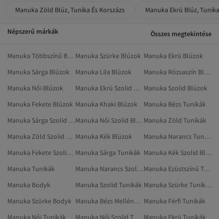
Manuka Zöld Blúz, Tunika És Korszázs
Manuka Ekrü Blúz, Tunika
Népszerű márkák
Összes megtekintése
Manuka Többszínű Blúzok
Manuka Szürke Blúzok
Manuka Ekrü Blúzok
Manuka Sárga Blúzok
Manuka Lila Blúzok
Manuka Rózsaszín Blúzok
Manuka Női Blúzok
Manuka Ekrü Szolid Blúzok
Manuka Szolid Blúzok
Manuka Fekete Blúzok
Manuka Khaki Blúzok
Manuka Bézs Tunikák
Manuka Sárga Szolid Tunikák
Manuka Női Szolid Blúzok
Manuka Zöld Tunikák
Manuka Zöld Szolid Tunikák
Manuka Kék Blúzok
Manuka Narancs Tunikák
Manuka Fekete Szolid Blúzok
Manuka Sárga Tunikák
Manuka Kék Szolid Blúzok
Manuka Tunikák
Manuka Narancs Szolid Tunikák
Manuka Ezüstszínű Tunikák
Manuka Bodyk
Manuka Szolid Tunikák
Manuka Szürke Tunikák
Manuka Szürke Bodyk
Manuka Bézs Mellények
Manuka Férfi Tunikák
Manuka Női Tunikák
Manuka Női Szolid Tunikák
Manuka Ekrü Tunikák