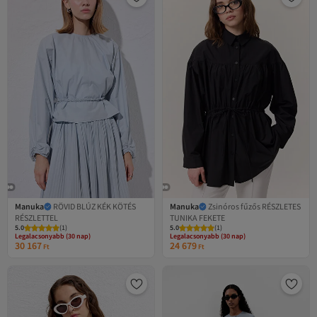
Manuka
RÖVID BLÚZ KÉK KÖTÉS
Manuka
Zsinóros fűzős RÉSZLETES
RÉSZLETTEL
TUNIKA FEKETE
Legalacsonyabb (30 nap)
Legalacsonyabb (30 nap)
5.0
Ingyenes szállítás
(
1
)
5.0
Ingyenes szállítás
(
1
)
Legalacsonyabb (30 nap)
Legalacsonyabb (30 nap)
30 167
24 679
Ft
Ft