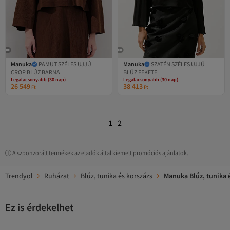
Manuka
PAMUT SZÉLES UJJÚ
Manuka
SZATÉN SZÉLES UJJÚ
Legalacsonyabb (30 nap)
Legalacsonyabb (30 nap)
CROP BLÚZ BARNA
BLÚZ FEKETE
Ingyenes szállítás
Ingyenes szállítás
Legalacsonyabb (30 nap)
Legalacsonyabb (30 nap)
26 549
38 413
Ft
Ft
1
2
A szponzorált termékek az eladók által kiemelt promóciós ajánlatok.
Trendyol
Ruházat
Blúz, tunika és korszázs
Manuka Blúz, tunika 
Ez is érdekelhet