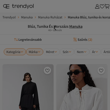
Trendyol
Manuka
Manuka Ruházat
Manuka Blúz, tunika és kors
Blúz, Tunika És Korszázs
Manuka
46+ termék
Legrelevánsabb
Szűrés
(
2
)
Kategória
Márka
Méret
Szín
Nem
Ár
Ártö