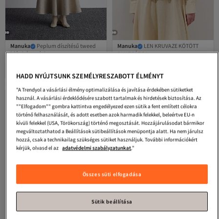
Manuka
Peplum díszítésű tweed
Manuka
LEN KRUVAZE KÖTÖTT
blúz bézs színben
BLUZ SÁRGA
Legalacsonyabb (30 nap)
Legalacsonyabb (30 nap)
4.2
Ingyenes szállítás
(
19
)
4.4
Ingyenes szállítás
(
7
)
Legalacsonyabb (30 nap)
Legalacsonyabb (30 nap)
26 146
54 530
Ft
Ft
HADD NYÚJTSUNK SZEMÉLYRESZABOTT ÉLMÉNYT
"A Trendyol a vásárlási élmény optimalizálása és javítása érdekében sütiketket
használ. A vásárlási érdeklődésére szabott tartalmak és hirdetések biztosítása. Az
""Elfogadom"" gombra kattintva engedélyezed ezen sütik a fent említett célokra
történő felhasználását, és adott esetben azok harmadik felekkel, beleértve EU-n
kívüli felekkel (USA, Törökország) történő megosztását. Hozzájárulásodat bármikor
megváltoztathatod a Beállítások sütibeállítások menüpontja alatt. Ha nem járulsz
hozzá, csak a technikailag szükséges sütiket használjuk. További információkért
kérjük, olvasd el az
adatvédelmi szabályzatunkat
."
Összes süti elfogadása
Sütik beállítása