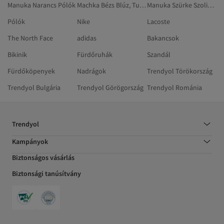
Manuka Narancs Pólók
Machka Bézs Blúz, Tunika És Korszázs
Manuka Szürke Szolid Pólók
Pólók
Nike
Lacoste
The North Face
adidas
Bakancsok
Bikinik
Fürdőruhák
Szandál
Fürdőköpenyek
Nadrágok
Trendyol Törökország
Trendyol Bulgária
Trendyol Görögország
Trendyol Románia
Trendyol
Kampányok
Biztonságos vásárlás
Biztonsági tanúsítvány