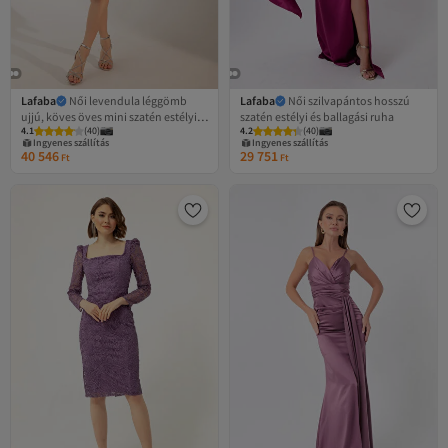
Lafaba
Női levendula léggömb
Lafaba
Női szilvapántos hosszú
ujjú, köves öves mini szatén estélyi
szatén estélyi és ballagási ruha
4.1
(
40
)
4.2
Legalacsonyabb (30 nap)
(
40
)
ruha
Ingyenes szállítás
Ingyenes szállítás
40 546
29 751
Legalacsonyabb (30 nap)
Ft
Ft