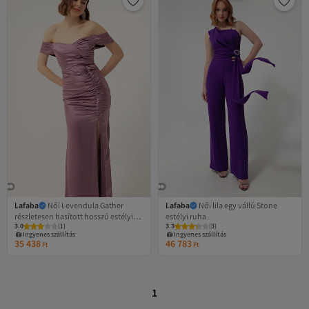
Lafaba
Női Levendula Gather
Lafaba
Női lila egy vállú Stone
részletesen hasított hosszú estélyi
estélyi ruha
3.0
(
1
)
3.3
(
3
)
ruha
Ingyenes szállítás
Ingyenes szállítás
35 438
46 783
Ft
Ft
1