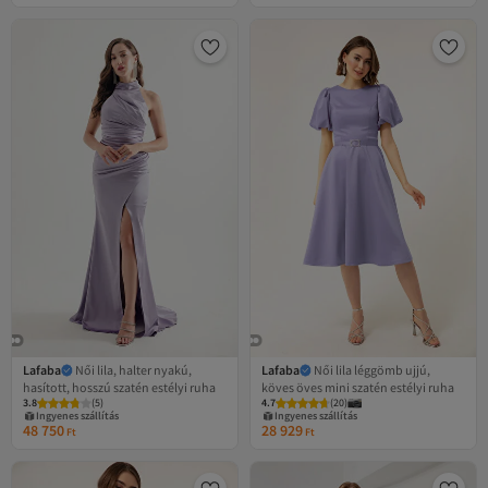
Lafaba
Női lila, halter nyakú,
Lafaba
Női lila léggömb ujjú,
hasított, hosszú szatén estélyi ruha
köves öves mini szatén estélyi ruha
3.8
Legalacsonyabb (30 nap)
(
5
)
4.7
Legalacsonyabb (30 nap)
(
20
)
Ingyenes szállítás
Ingyenes szállítás
48 750
28 929
Legalacsonyabb (30 nap)
Legalacsonyabb (30 nap)
Ft
Ft