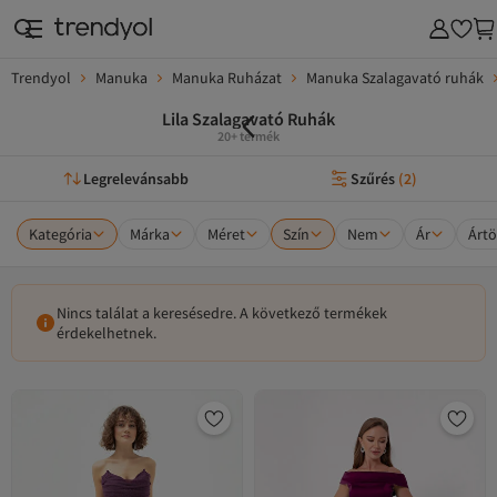
Trendyol
Manuka
Manuka Ruházat
Manuka Szalagavató ruhák
Lila Szalagavató Ruhák
20+ termék
Legrelevánsabb
Szűrés
(
2
)
Kategória
Márka
Méret
Szín
Nem
Ár
Ártö
Nincs találat a keresésedre. A következő termékek
érdekelhetnek.