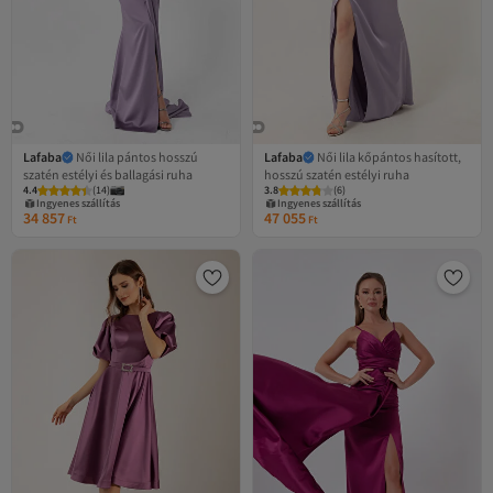
Lafaba
Női lila pántos hosszú
Lafaba
Női lila kőpántos hasított,
szatén estélyi és ballagási ruha
hosszú szatén estélyi ruha
4.4
Legalacsonyabb (30 nap)
(
14
)
3.8
(
6
)
Ingyenes szállítás
Ingyenes szállítás
34 857
47 055
Legalacsonyabb (30 nap)
Ft
Ft