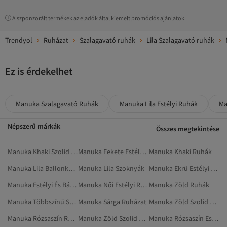
A szponzorált termékek az eladók által kiemelt promóciós ajánlatok.
Trendyol
Ruházat
Szalagavató ruhák
Lila Szalagavató ruhák
Ez is érdekelhet
Manuka Szalagavató Ruhák
Manuka Lila Estélyi Ruhák
Ma
Népszerű márkák
Összes megtekintése
Manuka Khaki Szolid Ruházat
Manuka Fekete Estélyi Ruhák
Manuka Khaki Ruhák
Manuka Lila Ballonkabátok
Manuka Lila Szoknyák
Manuka Ekrü Estélyi Ruhák
Manuka Estélyi És Báli Ruhák
Manuka Női Estélyi Ruhák
Manuka Zöld Ruhák
Manuka Többszínű Szolid Ruházat
Manuka Sárga Ruházat
Manuka Zöld Szolid Ruhák
Manuka Rózsaszín Ruhák
Manuka Zöld Szolid Ruházat
Manuka Rózsaszín Estélyi Ruhák