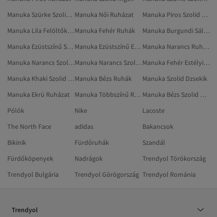
Manuka Szürke Szolid Ruházat
Manuka Női Ruházat
Manuka Piros Szolid Ruházat
Manuka Lila Felöltők És Ballonkabátok
Manuka Fehér Ruhák
Manuka Burgundi Sálak
Manuka Ezüstszínű Szolid Ruhák
Manuka Ezüstszínű Estélyi És Báli Ruhák
Manuka Narancs Ruházat
Manuka Narancs Szolid Ruhák
Manuka Narancs Szolid Ruházat
Manuka Fehér Estélyi És Báli Ruhák
Manuka Khaki Szolid Dzsekik
Manuka Bézs Ruhák
Manuka Szolid Dzsekik
Manuka Ekrü Ruházat
Manuka Többszínű Ruházat
Manuka Bézs Szolid Ruházat
Pólók
Nike
Lacoste
The North Face
adidas
Bakancsok
Bikinik
Fürdőruhák
Szandál
Fürdőköpenyek
Nadrágok
Trendyol Törökország
Trendyol Bulgária
Trendyol Görögország
Trendyol Románia
Trendyol