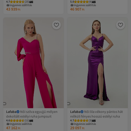
4.7
(
25
)
5.0
(
4
)
dekoltált, hosszú estélyi ruha
Ingyenes szállítás
Ingyenes szállítás
43 939
46 907
Ft
Ft
Lafaba
Női szilva egyujjú mélyen
Lafaba
Női lila vékony pántos hát
dekoltált estélyi ruha jumpsuit
nélküli fényes hosszú estélyi ruha
4.6
Legalacsonyabb (30 nap)
(
11
)
4.7
(
3
)
Ingyenes szállítás
Ingyenes szállítás
47 162
29 097
Legalacsonyabb (30 nap)
Ft
Ft