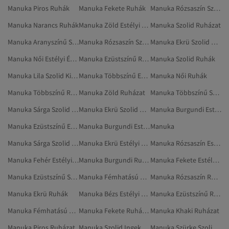
Manuka Piros Ruhák
Manuka Fekete Ruhák
Manuka Rózsaszín Szolid Ruházat
Manuka Narancs Ruhák
Manuka Zöld Estélyi És Báli Ruhák
Manuka Szolid Ruházat
Manuka Aranyszínű Szolid Ruházat
Manuka Rózsaszín Szolid Ruhák
Manuka Ekrü Szolid Ruházat
Manuka Női Estélyi És Báli Ruhák
Manuka Ezüstszínű Ruhák
Manuka Szolid Ruhák
Manuka Lila Szolid Kimono
Manuka Többszínű Estélyi Ruhák
Manuka Női Ruhák
Manuka Többszínű Ruhák
Manuka Zöld Ruházat
Manuka Többszínű Szolid Ruhák
Manuka Sárga Szolid Ruházat
Manuka Ekrü Szolid Ruhák
Manuka Burgundi Estélyi És Báli Ruhák
Manuka Ezüstszínű Estélyi Ruhák
Manuka Burgundi Estélyi Ruhák
Manuka
Manuka Sárga Szolid Ruhák
Manuka Ekrü Estélyi És Báli Ruhák
Manuka Rózsaszín Estélyi És Báli Ruhák
Manuka Fehér Estélyi Ruhák
Manuka Burgundi Ruhák
Manuka Fekete Estélyi És Báli Ruhák
Manuka Ezüstszínű Szolid Ruházat
Manuka Fémhatású Ruhák
Manuka Rózsaszín Ruházat
Manuka Ekrü Ruhák
Manuka Bézs Estélyi Ruhák
Manuka Ezüstszínű Ruházat
Manuka Fémhatású Szolid Ruházat
Manuka Fekete Ruházat
Manuka Khaki Ruházat
Manuka Piros Ruházat
Manuka Szolid Ingek
Manuka Szürke Szolid Ruhák