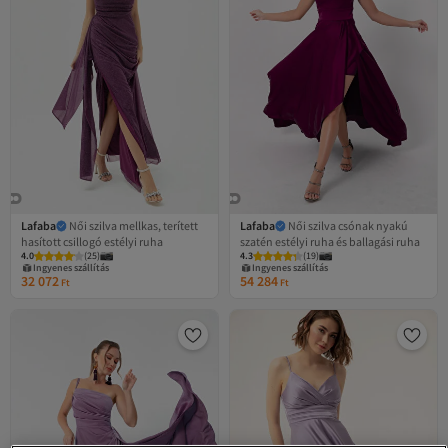
Lafaba
Női szilva mellkas, terített
Lafaba
Női szilva csónak nyakú
hasított csillogó estélyi ruha
szatén estélyi ruha és ballagási ruha
4.0
Legalacsonyabb (30 nap)
(
25
)
4.3
Legalacsonyabb (30 nap)
(
19
)
Ingyenes szállítás
Ingyenes szállítás
32 072
54 284
Legalacsonyabb (30 nap)
Legalacsonyabb (30 nap)
Ft
Ft