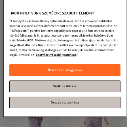
HADD NYÚJTSUNK SZEMÉLYRESZABOTT ÉLMÉNYT
"A Trendyol a vásárlási élmény optimalizálása és javítása érdekében sütiketket
használ. A vásárlási érdeklődésére szabott tartalmak és hirdetések biztosítása. Az
""Elfogadom"" gombra kattintva engedélyezed ezen sütik a fent említett célokra
történő felhasználását, és adott esetben azok harmadik felekkel, beleértve EU-n
kívüli felekkel (USA, Törökország) történő megosztását. Hozzájárulásodat bármikor
megváltoztathatod a Beállítások sütibeállítások menüpontja alatt. Ha nem járulsz
hozzá, csak a technikailag szükséges sütiket használjuk. További információkért
Lafaba
Női levendula vállú szatén
Lafaba
Női lila kötőzsinóros,
kérjük, olvasd el az
adatvédelmi szabályzatunkat
."
estélyi és ballagási ruha
derékpántos szatén hosszú estélyi
4.0
(
10
)
4.5
Legalacsonyabb (30 nap)
(
36
)
ruha és ballagási ruha
Ingyenes szállítás
Ingyenes szállítás
46 682
24 533
Legalacsonyabb (30 nap)
Ft
Ft
Összes süti elfogadása
Sütik beállítása
Összes elutasítása