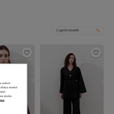
Legrelevánsabb
e szabott
célokra történő
rténő
em járulsz
elmi