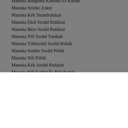
Manuka Burgundi Kimonó És Kaftán
Manuka Szürke Zokni
Manuka Kék Strandruházat
Manuka Ekrü Szolid Ruházat
Manuka Bézs Szolid Ruházat
Manuka Női Szolid Tunikák
Manuka Többszínű Szolid Ruhák
Manuka Szürke Szolid Pólók
Manuka Női Pólók
Manuka Kék Szolid Ruházat
Manuka Női Estélyi És Báli Ruhák
Manuka Bézs Szolid Ruhák
Manuka Női Övek És Nadrágtartók
Manuka Szürke Szolid Ruhák
Manuka Zöld Estélyi Ruhák
Manuka Ruházat
Manuka Bézs Ruházat
Manuka Fekete Strandruházat