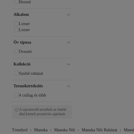
Hosszú
Alkalom
Lezser
Lezser
Öv típusa
Övezett
Kollekció
Szolid ruházat
Termékértékelés
4 csillag és több
A szponzorált termékek az eladók
által kiemelt promóciós ajánlatok.
Trendyol
Manuka
Manuka Női
Manuka Női Ruházat
Manuk