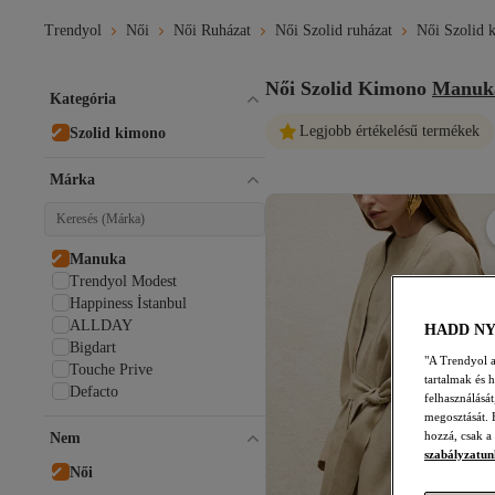
Trendyol
Női
Női Ruházat
Női Szolid ruházat
Női Szolid 
Női Szolid Kimono
Manuk
Kategória
Legjobb értékelésű termékek
Szolid kimono
Márka
Manuka
Trendyol Modest
Happiness İstanbul
ALLDAY
HADD N
Bigdart
"A Trendyol a 
Touche Prive
tartalmak és 
Defacto
felhasználásá
megosztását. 
hozzá, csak a
Nem
szabályzatun
Női