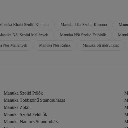
Manuka Khaki Szolid Kimono
Manuka Lila Szolid Kimono
Manu
Manuka Női Szolid Mellények
Manuka Női Szolid Felöltők
Manuk
a Női Mellények
Manuka Női Ruhák
Manuka Strandruházat
Manuka Szolid Pólók
M
Manuka Többszínű Strandruházat
M
Manuka Zokni
M
Manuka Szolid Felöltők
M
Manuka Narancs Strandruházat
M