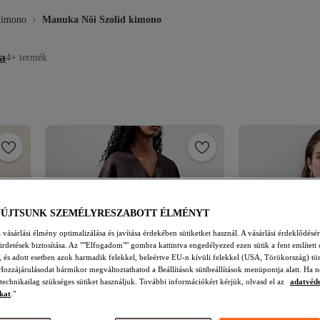
kimono
Manuka Női Szolid kimono
a
4+ termék
YÚJTSUNK SZEMÉLYRESZABOTT ÉLMÉNYT
vásárlási élmény optimalizálása és javítása érdekében sütiketket használ. A vásárlási érdeklődésér
hirdetések biztosítása. Az ""Elfogadom"" gombra kattintva engedélyezed ezen sütik a fent említett 
t, és adott esetben azok harmadik felekkel, beleértve EU-n kívüli felekkel (USA, Törökország) tö
Hozzájárulásodat bármikor megváltoztathatod a Beállítások sütibeállítások menüpontja alatt. Ha n
 technikailag szükséges sütiket használjuk. További információkért kérjük, olvasd el az
adatvéd
kat
."