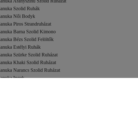
anuka Aranyszínű Szolid Ruházat
anuka Szolid Ruhák
anuka Női Bodyk
anuka Piros Strandruházat
anuka Barna Szolid Kimono
anuka Bézs Szolid Felöltők
anuka Estélyi Ruhák
anuka Szürke Szolid Ruházat
anuka Khaki Szolid Ruházat
anuka Narancs Szolid Ruházat
anuka Ingek
anuka Női Tunikák
anuka Többszínű Ruhák
anuka Bézs Kimonó És Kaftán
anuka Női Táskatartozékok
anuka Zöld Ingek
anuka Mellények
anuka Szolid Tunikák