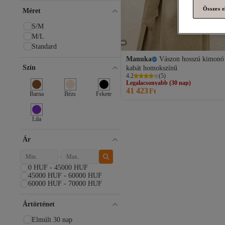
Összes e
Méret
S/M
M/L
Standard
Manuka
Vászon hosszú kimonó
Legalacsonyabb (30 nap)
Szín
kabát homokszínű
Ingyenes szállítás
4.2
(
5
)
Legalacsonyabb (30 nap)
41 423
Ft
Barna
Bézs
Fekete
Lila
Ár
0 HUF - 45000 HUF
45000 HUF - 60000 HUF
60000 HUF - 70000 HUF
Ártörténet
Elmúlt 30 nap