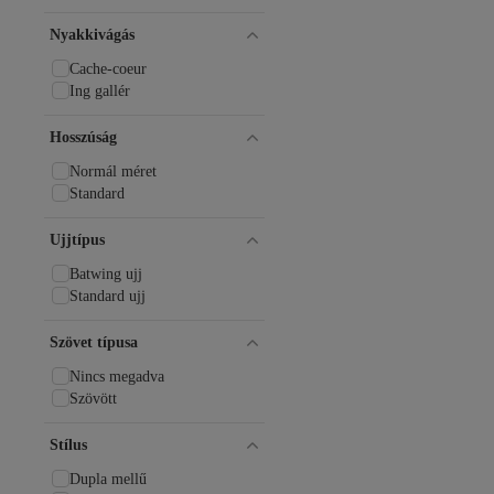
Nyakkivágás
Cache-coeur
Ing gallér
Hosszúság
Normál méret
Standard
Ujjtípus
Batwing ujj
Standard ujj
Szövet típusa
Nincs megadva
Szövött
Stílus
Dupla mellű