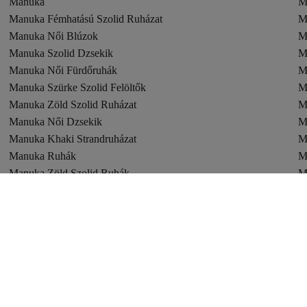
Manuka
M
Manuka Fémhatású Szolid Ruházat
M
Manuka Női Blúzok
M
Manuka Szolid Dzsekik
M
Manuka Női Fürdőruhák
M
Manuka Szürke Szolid Felöltők
M
Manuka Zöld Szolid Ruházat
M
Manuka Női Dzsekik
M
Manuka Khaki Strandruházat
M
Manuka Ruhák
M
Manuka Zöld Szolid Ruhák
M
Manuka Ekrü Szolid Ruhák
M
Manuka Narancs Szolid Ruhák
M
Manuka Narancs Szolid Tunikák
M
Manuka Zöld Ruházat
M
Manuka Szürke Szolid Dzsekik
M
Manuka Többszínű Estélyi Ruhák
M
Manuka Ezüstszínű Szolid Ruházat
M