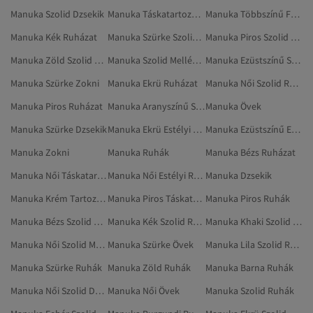
Manuka Szolid Dzsekik
Manuka Táskatartozékok
Manuka Többszínű Fürdőruhák
Manuka Kék Ruházat
Manuka Szürke Szolid Ruhák
Manuka Piros Szolid Ruházat
Manuka Zöld Szolid Ruhák
Manuka Szolid Mellények
Manuka Ezüstszínű Szolid Ruhák
Manuka Szürke Zokni
Manuka Ekrü Ruházat
Manuka Női Szolid Ruházat
Manuka Piros Ruházat
Manuka Aranyszínű Szolid Dzsekik
Manuka Övek
Manuka Szürke Dzsekik
Manuka Ekrü Estélyi Ruhák
Manuka Ezüstszínű Estélyi Ruhák
Manuka Zokni
Manuka Ruhák
Manuka Bézs Ruházat
Manuka Női Táskatartozékok
Manuka Női Estélyi Ruhák
Manuka Dzsekik
Manuka Krém Tartozékok
Manuka Piros Táskatartozékok
Manuka Piros Ruhák
Manuka Bézs Szolid Ruházat
Manuka Kék Szolid Ruhák
Manuka Khaki Szolid Ruházat
Manuka Női Szolid Mellények
Manuka Szürke Övek
Manuka Lila Szolid Ruházat
Manuka Szürke Ruhák
Manuka Zöld Ruhák
Manuka Barna Ruhák
Manuka Női Szolid Dzsekik
Manuka Női Övek
Manuka Szolid Ruhák