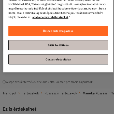
kívüli felekkel (USA, Törökország) történő megosztását. Hozzájárulásodat bármikor
megváltoztathatod a Beállítások sütibeállítások menüpontja alatt. Ha nem járulsz
hozzá, csak a technikailag szükséges sütiket használjuk. További információkért
kérjük, olvasd el az
adatvédelmi szabályzatunkat
."
Összes süti elfogadása
Manuka
MINTÁS SZATÉN
NYAKKENDŐ LUSH
Legalacsonyabb (30 nap)
4.4
Ingyenes szállítás
(
24
)
Sütik beállítása
Legalacsonyabb (30 nap)
10 295
Ft
Összes elutasítása
1
A szponzorált termékek az eladók által kiemelt promóciós ajánlatok.
Trendyol
Tartozékok
Rózsaszín Tartozékok
Manuka Rózsaszín T
Ez is érdekelhet