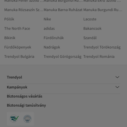
Manuka Fehér Szolid Ruházat
Manuka Burgundi Ruházat
Manuka Ekrü Szolid Ruhák
Manuka Rózsaszín Szoknyák
Manuka Barna Ruházat
Manuka Burgundi Ruhák
Pólók
Nike
Lacoste
The North Face
adidas
Bakancsok
Bikinik
Fürdőruhák
Szandál
Fürdőköpenyek
Nadrágok
Trendyol Törökország
Trendyol Bulgária
Trendyol Görögország
Trendyol Románia
Trendyol
Kampányok
Biztonságos vásárlás
Biztonsági tanúsítvány