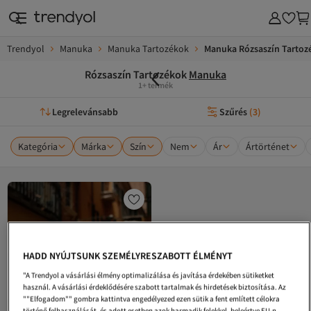
Trendyol
Manuka
Manuka Tartozékok
Manuka Rózsaszín Tartoz
Rózsaszín Tartozékok
Manuka
1+ termék
Legrelevánsabb
Szűrés
(
3
)
Kategória
Márka
Szín
Nem
Ár
Ártörténet
HADD NYÚJTSUNK SZEMÉLYRESZABOTT ÉLMÉNYT
"A Trendyol a vásárlási élmény optimalizálása és javítása érdekében sütiketket
használ. A vásárlási érdeklődésére szabott tartalmak és hirdetések biztosítása. Az
""Elfogadom"" gombra kattintva engedélyezed ezen sütik a fent említett célokra
történő felhasználását, és adott esetben azok harmadik felekkel, beleértve EU-n