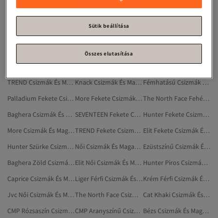
Best Fekete Csizmák És Magas Szárú Csizmák
Liger Csizmák És Magas Szárú Csizmák
Brs Női Csizmák És Magas Szárú Csizmák
Palladium Szürke Csizmák És Magas Szárú Csizmák
CMP Bézs Csizmák És Magas Szárú Csizmák
CMP Sárga Csizmák És Magas Szárú Csizmák
Sütik beállítása
Hunter Zöld Csizmák És Magas Szárú Csizmák
Hunter Női Csizmák És Magas Szárú Csizmák
Cat Férfi Csizmák És Magas Szárú Csizmák
Jvc Csizmák És Magas Szárú Csizmák
Zöld Férfi Csizmák És Magas Szárú Csizmák
Palladium Bézs Csizmák És Magas Szárú Csizmák
Összes elutasítása
DeeZee Férfi Csizmák És Magas Szárú Csizmák
Ekrü Csizmák És Magas Szárú Csizmák
Fox Női Csizmák És Magas Szárú Csizmák
TREND Csizmák És Magas Szárú Csizmák
Knack Csizmák És Magas Szárú Csizmák
Fémhatású Csizmák És Magas Szárú Csizmák
Palladium Fekete Csizmák És Magas Szárú Csizmák
More Fekete Csizmák És Magas Szárú Csizmák
The North Face Fehér Csizmák És Magas Szárú Csizmák
Baghera Csizmák És Magas Szárú Csizmák
SEVENTEEN Fekete Csizmák És Magas Szárú Csizmák
Hunter Fekete Csizmák És Magas Szárú Csizmák
More Csizmák És Magas Szárú Csizmák
TREND Fekete Csizmák És Magas Szárú Csizmák
Elit Fekete Csizmák És Magas Szárú Csizmák
Hunter Szürke Csizmák És Magas Szárú Csizmák
Női Csizmák És Magas Szárú Csizmák
Ezüstszínű Csizmák És Magas Szárú Csizmák
Baghera Zöld Csizmák És Magas Szárú Csizmák
Elit Női Csizmák És Magas Szárú Csizmák
Hunter Piros Csizmák És Magas Szárú Csizmák
Caprice Csizmák És Magas Szárú Csizmák
Liger Férfi Csizmák És Magas Szárú Csizmák
Krém Férfi Csizmák És Magas Szárú Csizmák
Jvc Női Csizmák És Magas Szárú Csizmák
The North Face Csizmák És Magas Szárú Csizmák
Cat Khaki Csizmák És Magas Szárú Csizmák
CMP Rózsaszín Csizmák És Magas Szárú Csizmák
CMP Aranyszínű Csizmák És Magas Szárú Csizmák
Bézs Csizmák És Magas Szárú Csizmák