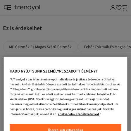
Ez is érdekelhet
MP Csizmák És Magas Szárú Csizmák
Fehér Csizmák És Magas Sz
Népszerű márkák
Összes megtekintése
HADD NYÚJTSUNK SZEMÉLYRESZABOTT ÉLMÉNYT
Brs Csizmák És Magas Szárú Csizmák
Zöld Csizmák És Magas Szárú Csizmák
Ars Csizmák És Magas Szárú Csizmák
"A Trendyol a vásárlási élmény optimalizálása és javítása érdekében sütiketket
MP Bézs Csizmák És Magas Szárú Csizmák
DC Csizmák És Magas Szárú Csizmák
Zigzag Csizmák És Magas Szárú Csizmák
használ. A vásárlási érdeklődésére szabott tartalmak és hirdetések biztosítása. Az
""Elfogadom"" gombra kattintva engedélyezed ezen sütik a fent említett célokra
Cat Csizmák És Magas Szárú Csizmák
Hunter Csizmák És Magas Szárú Csizmák
CMP Piros Csizmák És Magas Szárú Csizmák
történő felhasználását, és adott esetben azok harmadik felekkel, beleértve EU-n
kívüli felekkel (USA, Törökország) történő megosztását. Hozzájárulásodat
Palladium Férfi Csizmák És Magas Szárú Csizmák
Palladium Zöld Csizmák És Magas Szárú Csizmák
BOA Fehér Csizmák És Magas Szárú Csizmák
bármikor megváltoztathatod a Beállítások sütibeállítások menüpontja alatt. Ha
nem járulsz hozzá, csak a technikailag szükséges sütiket használjuk. További
DeeZee Ekrü Csizmák És Magas Szárú Csizmák
SEVENTEEN Csizmák És Magas Szárú Csizmák
Olang Fehér Csizmák És Magas Szárú Csizmák
információkért kérjük, olvasd el az
adatvédelmi szabályzatunkat
."
Fehér Női Csizmák És Magas Szárú Csizmák
DeeZee Zöld Csizmák És Magas Szárú Csizmák
Tretorn Csizmák És Magas Szárú Csizmák
Összes süti elfogadása