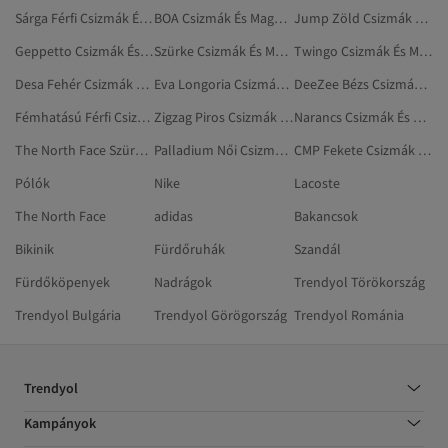
Sárga Férfi Csizmák És Magas Szárú Csizmák
BOA Csizmák És Magas Szárú Csizmák
Jump Zöld Csizmák És Magas Szárú Csizmák
Geppetto Csizmák És Magas Szárú Csizmák
Szürke Csizmák És Magas Szárú Csizmák
Twingo Csizmák És Magas Szárú Csizmák
Desa Fehér Csizmák És Magas Szárú Csizmák
Eva Longoria Csizmák És Magas Szárú Csizmák
DeeZee Bézs Csizmák És Magas Szárú Csizmák
Fémhatású Férfi Csizmák És Magas Szárú Csizmák
Zigzag Piros Csizmák És Magas Szárú Csizmák
Narancs Csizmák És Magas Szárú Csizmák
The North Face Szürke Csizmák És Magas Szárú Csizmák
Palladium Női Csizmák És Magas Szárú Csizmák
CMP Fekete Csizmák És Magas Szárú Csizmák
Pólók
Nike
Lacoste
The North Face
adidas
Bakancsok
Bikinik
Fürdőruhák
Szandál
Fürdőköpenyek
Nadrágok
Trendyol Törökország
Trendyol Bulgária
Trendyol Görögország
Trendyol Románia
Trendyol
Kampányok