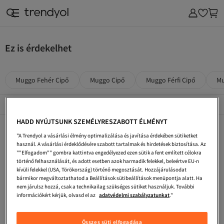
Ez is érdekelhet
Muggo Fehér Cipő
Muggo Cipő
Muggo Férfi Cipő
Mu
Népszerű márkák
Összes megtekintése
HADD NYÚJTSUNK SZEMÉLYRESZABOTT ÉLMÉNYT
Muggo Női Cipők
Muggo Lapos Cipő
Muggo Edzőcipő
"A Trendyol a vásárlási élmény optimalizálása és javítása érdekében sütiketket
Muggo Férfi Lapos Cipő
Muggo Fehér Edzőcipők
Muggo Női Edzőcipő
használ. A vásárlási érdeklődésére szabott tartalmak és hirdetések biztosítása. Az
""Elfogadom"" gombra kattintva engedélyezed ezen sütik a fent említett célokra
Muggo Többszínű Cipő
Muggo Fekete Edzőcipő
Muggo Burgundi Cipő
történő felhasználását, és adott esetben azok harmadik felekkel, beleértve EU-n
kívüli felekkel (USA, Törökország) történő megosztását. Hozzájárulásodat
Muggo Sötétkék Edzőcipő
Muggo Edzőcipők
Muggo Barna Cipő
bármikor megváltoztathatod a Beállítások sütibeállítások menüpontja alatt. Ha
nem járulsz hozzá, csak a technikailag szükséges sütiket használjuk. További
Muggo Női Edzőcipők
Muggo Magas Sarkú Cipő
Muggo Szürke Cipők
információkért kérjük, olvasd el az
adatvédelmi szabályzatunkat
."
Muggo Férfi Cipők
Muggo Lila Cipő
Muggo Sötétkék Cipők
Összes süti elfogadása