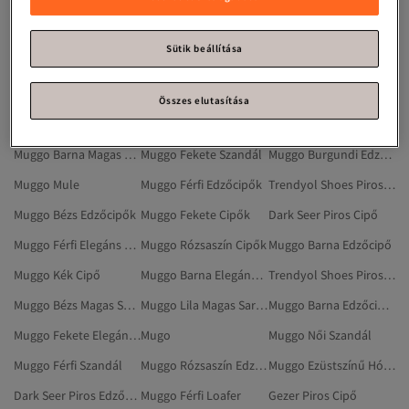
Muggo Fekete Lapos Cipő
Trendyol Shoes Piros Cipő
Muggo Zöld Magas Sarkú Cipő
Muggo Bézs Edzőcipő
Muggo Női Magas Sarkú Cipő
Muggo Sötétkék Edzőcipők
Sütik beállítása
Muggo Férfi Edzőcipő
Muggo Burgundi Edzőcipő
Muggo Bézs Cipők
Muggo Fekete Edzőcipők
Trendyol Shoes Piros Magas Sarkú Cipő
Muggo Rózsaszín Cipő
Összes elutasítása
Muggo Barna Cipők
Muggo Barna Lapos Cipő
Muggo Női Mule
Muggo Barna Magas Sarkú Cipő
Muggo Fekete Szandál
Muggo Burgundi Edzőcipők
Muggo Mule
Muggo Férfi Edzőcipők
Trendyol Shoes Piros Cipők
Muggo Bézs Edzőcipők
Muggo Fekete Cipők
Dark Seer Piros Cipő
Muggo Férfi Elegáns Cipők
Muggo Rózsaszín Cipők
Muggo Barna Edzőcipő
Muggo Kék Cipő
Muggo Barna Elegáns Cipők
Trendyol Shoes Piros Edzőcipő
Muggo Bézs Magas Sarkú Cipő
Muggo Lila Magas Sarkú Cipő
Muggo Barna Edzőcipők
Muggo Fekete Elegáns Cipők
Mugo
Muggo Női Szandál
Muggo Férfi Szandál
Muggo Rózsaszín Edzőcipő
Muggo Ezüstszínű Hótaposó
Dark Seer Piros Edzőcipő
Muggo Férfi Loafer
Gezer Piros Cipő