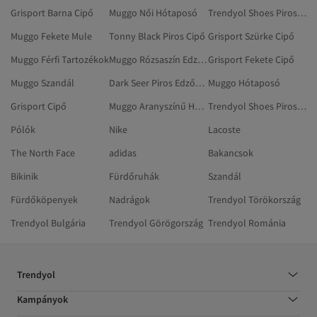
Grisport Barna Cipő
Muggo Női Hótaposó
Trendyol Shoes Piros Edzőcipők
Muggo Fekete Mule
Tonny Black Piros Cipő
Grisport Szürke Cipő
Muggo Férfi Tartozékok
Muggo Rózsaszín Edzőcipők
Grisport Fekete Cipő
Muggo Szandál
Dark Seer Piros Edzőcipők
Muggo Hótaposó
Grisport Cipő
Muggo Aranyszínű Hótaposó
Trendyol Shoes Piros Nyaksálak
Pólók
Nike
Lacoste
The North Face
adidas
Bakancsok
Bikinik
Fürdőruhák
Szandál
Fürdőköpenyek
Nadrágok
Trendyol Törökország
Trendyol Bulgária
Trendyol Görögország
Trendyol Románia
Trendyol
Kampányok