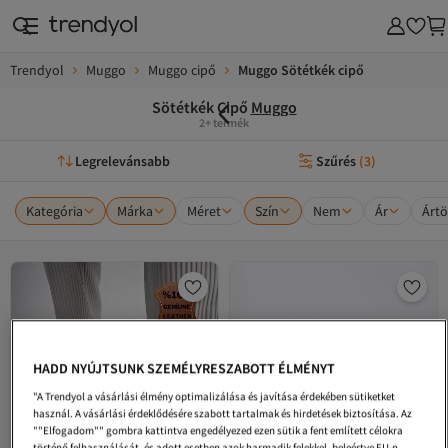
Trendyol
Muggo
Muggo cipő
Muggo Sötétkék cipő
Sötétkék Cipő
Muggo
2+ termék
Legrelevánsabb
Szűrés
(
3
)
Kategória
Márka
Méret
Szín
Nem
Ár
Ártö
HADD NYÚJTSUNK SZEMÉLYRESZABOTT ÉLMÉNYT
"A Trendyol a vásárlási élmény optimalizálása és javítása érdekében sütiketket
használ. A vásárlási érdeklődésére szabott tartalmak és hirdetések biztosítása. Az
""Elfogadom"" gombra kattintva engedélyezed ezen sütik a fent említett célokra
történő felhasználását, és adott esetben azok harmadik felekkel, beleértve EU-n