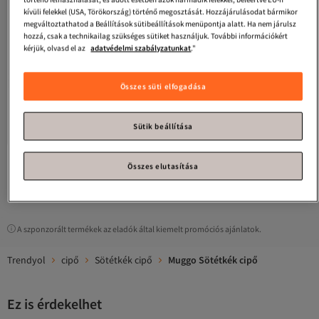
kívüli felekkel (USA, Törökország) történő megosztását. Hozzájárulásodat bármikor
megváltoztathatod a Beállítások sütibeállítások menüpontja alatt. Ha nem járulsz
hozzá, csak a technikailag szükséges sütiket használjuk. További információkért
kérjük, olvasd el az
adatvédelmi szabályzatunkat
."
Összes süti elfogadása
Muggo
DENZEL Garantáltan
Muggo
Sebastian fűzős, valódi bőr
minősített, klasszikus valódi bőrből
férfi hétköznapi cipők
Legalacsonyabb (30 nap)
4.5
Ingyenes szállítás
(
33
)
Ingyenes szállítás
készült, kényelmes, ortopéd, fűző
Sütik beállítása
27 536
Legalacsonyabb (30 nap)
Ft
nélküli férfi cipők
28 771
Ft
Összes elutasítása
1
A szponzorált termékek az eladók által kiemelt promóciós ajánlatok.
Trendyol
cipő
Sötétkék cipő
Muggo Sötétkék cipő
Ez is érdekelhet