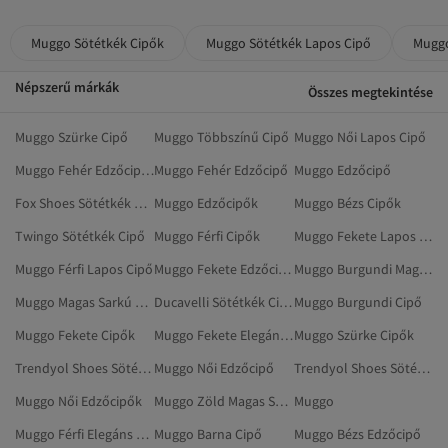
Muggo Sötétkék Cipők
Muggo Sötétkék Lapos Cipő
Muggo
Népszerű márkák
Összes megtekintése
Muggo Szürke Cipő
Muggo Többszínű Cipő
Muggo Női Lapos Cipő
Muggo Fehér Edzőcipők
Muggo Fehér Edzőcipő
Muggo Edzőcipő
Fox Shoes Sötétkék Cipő
Muggo Edzőcipők
Muggo Bézs Cipők
Twingo Sötétkék Cipő
Muggo Férfi Cipők
Muggo Fekete Lapos Cipő
Muggo Férfi Lapos Cipő
Muggo Fekete Edzőcipők
Muggo Burgundi Magas Sarkú Cipő
Muggo Magas Sarkú Cipő
Ducavelli Sötétkék Cipő
Muggo Burgundi Cipő
Muggo Fekete Cipők
Muggo Fekete Elegáns Cipők
Muggo Szürke Cipők
Trendyol Shoes Sötétkék Cipő
Muggo Női Edzőcipő
Trendyol Shoes Sötétkék Magas Sarkú Cipő
Muggo Női Edzőcipők
Muggo Zöld Magas Sarkú Cipő
Muggo
Muggo Férfi Elegáns Cipők
Muggo Barna Cipő
Muggo Bézs Edzőcipő