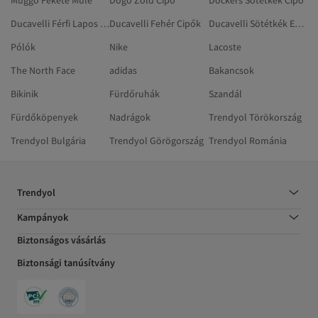
Muggo Fekete Mule
Dogo Zöld Cipő
Dockers Sötétkék Cipő
Ducavelli Férfi Lapos Cipő
Ducavelli Fehér Cipők
Ducavelli Sötétkék Edzőcipő
Pólók
Nike
Lacoste
The North Face
adidas
Bakancsok
Bikinik
Fürdőruhák
Szandál
Fürdőköpenyek
Nadrágok
Trendyol Törökország
Trendyol Bulgária
Trendyol Görögország
Trendyol Románia
Trendyol
Kampányok
Biztonságos vásárlás
Biztonsági tanúsítvány