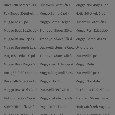
Ducavelli Sötétkék Cipők
Ducavelli Sötétkék Elegáns Cipők
Muggo Női Magas Sarkú Cipő
Fox Shoes Sötétkék Magas Sarkú Cipő
Muggo Barna Cipők
Hotiç Sötétkék Cipő
Muggo Kék Cipő
Muggo Barna Elegáns Cipők
Ducavelli Sötétkék Lapos Cipő
Muggo Bézs Edzőcipők
Trendyol Shoes Sötétkék Cipők
Muggo Férfi Edzőcipő
Muggo Barna Lapos Cipő
Trendyol Shoes Türkizkék Cipő
Muggo Barna Magas Sarkú Cipő
Muggo Burgundi Edzőcipő
Ducavelli Elegáns Cipők
Oxford Cipő
Marjin Sötétkék Cipő
Trendyol Shoes Sötétkék Lapos Cipő
Ducavelli Cipő
Muggo Bézs Magas Sarkú Cipő
Muggo Férfi Edzőcipők
Muggo Mule
Hotiç Sötétkék Lapos Cipő
Muggo Burgundi Edzőcipők
Ducavelli Cipők
Ducavelli Sötétkék Edzőcipők
Muggo Lila Cipő
Muggo Női Mule
Muggo Rózsaszín Cipő
Ducavelli Férfi Cipő
Fox Shoes Türkizkék Cipő
Hotiç Sötétkék Cipők
Muggo Fekete Szandál
Trendyol Shoes Türkizkék Magas Sarkú Cipő
SOHO Sötétkék Cipő
Dogo Oxford Cipő
Hotiç Sötétkék Magas Sarkú Cipő