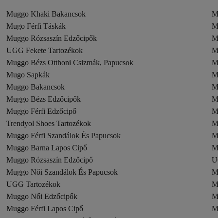
Muggo Khaki Bakancsok
M
Mugo Férfi Táskák
M
Muggo Rózsaszín Edzőcipők
M
UGG Fekete Tartozékok
M
Muggo Bézs Otthoni Csizmák, Papucsok
M
Mugo Sapkák
M
Muggo Bakancsok
M
Muggo Bézs Edzőcipők
M
Muggo Férfi Edzőcipő
M
Trendyol Shoes Tartozékok
M
Muggo Férfi Szandálok És Papucsok
M
Muggo Barna Lapos Cipő
M
Muggo Rózsaszín Edzőcipő
U
Muggo Női Szandálok És Papucsok
M
UGG Tartozékok
M
Muggo Női Edzőcipők
M
Muggo Férfi Lapos Cipő
M