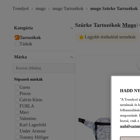
Trendyol
mugo
mugo Tartozékok
mugo Szürke Tartozékok
Szürke Tartozékok
Mugo
1
Kategória
Legjobb értékelésű termékek
Tartozékok
Táskák
Márka
Népszerű márkák
Guess
HADD N
Pieces
"A Trendyol a 
Calvin Klein
tartalmak és 
FURLA
felhasználásá
Mavi
megosztását. 
Valentino
hozzá, csak a
Karl Lagerfeld
szabályzatun
Under Armour
Tommy Hilfiger