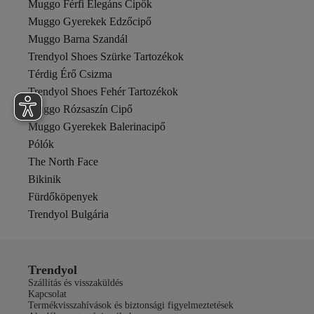
Muggo Férfi Elegáns Cipők
Prada
Muggo Gyerekek Edzőcipő
QS by s.Oliver
Rupen Kraft
Muggo Barna Szandál
Saint Laurent
Trendyol Shoes Szürke Tartozékok
Salomon
Térdig Érő Csizma
Sanmorris
Trendyol Shoes Fehér Tartozékok
Sateen
Shaka
Muggo Rózsaszín Cipő
Slazenger
Muggo Gyerekek Balerinacipő
Ted Baker
Pólók
Tommy Jeans
The North Face
Trend Alaçatı Stili
Trendiz
Bikinik
Trendyol Shoes
Fürdőköpenyek
TRENDYOLKIDS
Trendyol Bulgária
Tudors
U.S. Polo Assn.
Ucla
UGG
Trendyol
VATKALI
Szállítás és visszaküldés
Vivaq
Kapcsolat
Termékvisszahívások és biztonsági figyelmeztetések