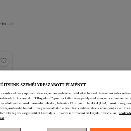
+ termék
YÚJTSUNK SZEMÉLYRESZABOTT ÉLMÉNYT
vásárlási élmény optimalizálása és javítása érdekében sütiketket használ. A vásárlási érdeklődésér
hirdetések biztosítása. Az ""Elfogadom"" gombra kattintva engedélyezed ezen sütik a fent említett 
t, és adott esetben azok harmadik felekkel, beleértve EU-n kívüli felekkel (USA, Törökország) tö
Hozzájárulásodat bármikor megváltoztathatod a Beállítások sütibeállítások menüpontja alatt. Ha n
 technikailag szükséges sütiket használjuk. További információkért kérjük, olvasd el az
adatvéd
kat
."