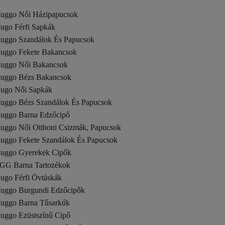
uggo Női Házipapucsok
ugo Férfi Sapkák
uggo Szandálok És Papucsok
uggo Fekete Bakancsok
uggo Női Bakancsok
uggo Bézs Bakancsok
ugo Női Sapkák
uggo Bézs Szandálok És Papucsok
uggo Barna Edzőcipő
uggo Női Otthoni Csizmák, Papucsok
uggo Fekete Szandálok És Papucsok
uggo Gyerekek Cipők
GG Barna Tartozékok
ugo Férfi Övtáskák
uggo Burgundi Edzőcipők
uggo Barna Tűsarkúk
uggo Ezüstszínű Cipő