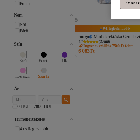
Összes e
Puma
Michael Kors
Nem
LEFTIES
The North Face
Női
Ray-Ban
#4. legkelendőbb
Férfi
adidas
mugo
Mini deréktáska Geo abszt
Defacto
4.7
(
36
)
Szín
Ingyenes szállítás 7500 Ft felett
Koton
6 083
Ft
Fjallraven
POLICE
Ekrü
Fekete
Lila
Trendyol Collection
Minden márka
Rózsaszín
Szürke
mugo
4F
Ár
Addax
Adelina Bags
Afilli
0 HUF - 7000 HUF
BAGLOVİS
Billabong
Termékértékelés
BlackBörk
4 csillag és több
Boss
Buff