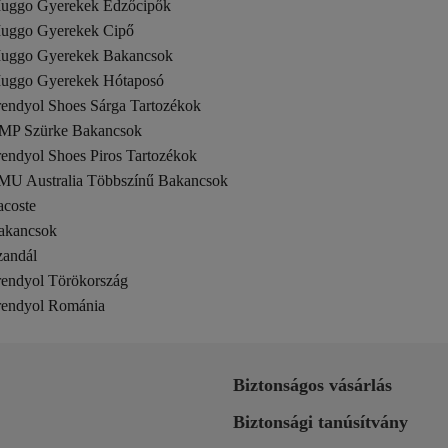
uggo Gyerekek Edzőcipők
uggo Gyerekek Cipő
uggo Gyerekek Bakancsok
uggo Gyerekek Hótaposó
rendyol Shoes Sárga Tartozékok
MP Szürke Bakancsok
rendyol Shoes Piros Tartozékok
MU Australia Többszínű Bakancsok
acoste
akancsok
zandál
rendyol Törökország
rendyol Románia
Biztonságos vásárlás
Biztonsági tanúsítvány