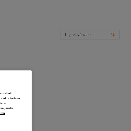
Legrelevánsabb
e szabott
célokra történő
rténő
em járulsz
elmi