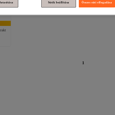
lutasítása
Sütik beállítása
Összes süti elfogadása
rakt
1