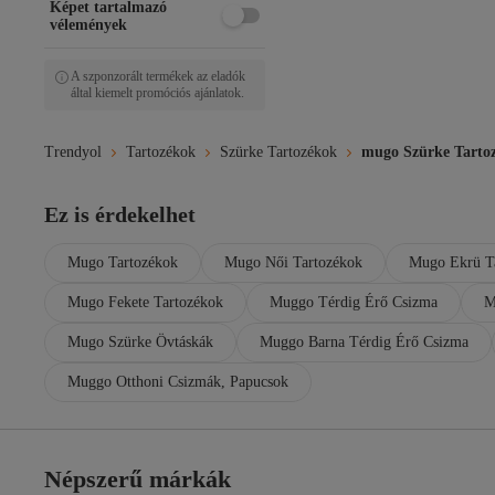
Képet tartalmazó
C&CITY
vélemények
Champion
citycenterfashion
CRESSBERRY
A szponzorált termékek az eladók
által kiemelt promóciós ajánlatok.
D'S Damat
D'VERS
deafox
Trendyol
Tartozékok
Szürke Tartozékok
mugo Szürke Tarto
DERRYS
Dgn
Eastpak
Ez is érdekelhet
Ellesse
Fahhar Kids
Mugo Tartozékok
Mugo Női Tartozékok
Mugo Ekrü T
Fiori
Fjällräven
Mugo Fekete Tartozékok
Muggo Térdig Érő Csizma
M
Fulla Moda
Fullamoda
Mugo Szürke Övtáskák
Muggo Barna Térdig Érő Csizma
Garbalia
Muggo Otthoni Csizmák, Papucsok
Home
Jack Wolfskin
Jimmy Choo
KISCHE
Népszerű márkák
Kitti