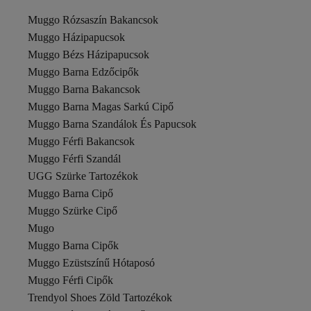
Köstebek
Lacoste
Muggo Rózsaszín Bakancsok
Lanvin
Muggo Házipapucsok
LC Waikiki
Muggo Bézs Házipapucsok
Love Moschino
Lucky Bees
Muggo Barna Edzőcipők
MANGO Man
Muggo Barna Bakancsok
Manuka
Muggo Barna Magas Sarkú Cipő
Marc Jacobs
Muggo Barna Szandálok És Papucsok
Mario Valentino
Missoni
Muggo Férfi Bakancsok
Modamorfo
Muggo Férfi Szandál
Moncler
UGG Szürke Tartozékok
NAZART
Muggo Barna Cipő
New Balance
Newish
Muggo Szürke Cipő
Nike
Mugo
Norfolk
Muggo Barna Cipők
Olalook
Muggo Ezüstszínű Hótaposó
Only Carmakoma
PARİGİ
Muggo Férfi Cipők
Pierre Cardin
Trendyol Shoes Zöld Tartozékok
PİNKO