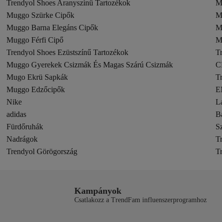
Trendyol Shoes Aranyszínű Tartozékok
M
Muggo Szürke Cipők
M
Muggo Barna Elegáns Cipők
M
Muggo Férfi Cipő
M
Trendyol Shoes Ezüstszínű Tartozékok
T
Muggo Gyerekek Csizmák És Magas Szárú Csizmák
C
Mugo Ekrü Sapkák
T
Muggo Edzőcipők
E
Nike
L
adidas
B
Fürdőruhák
S
Nadrágok
T
Trendyol Görögország
T
Kampányok
Csatlakozz a TrendFam influenszerprogramhoz