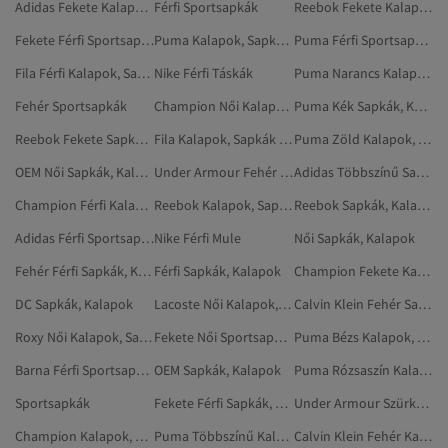
Adidas Fekete Kalapok, Sapkák És Kesztyűk
Férfi Sportsapkák
Reebok Fekete Kalapok, Sapkák És Kesztyűk
Fekete Férfi Sportsapkák
Puma Kalapok, Sapkák És Kesztyűk
Puma Férfi Sportsapkák
Fila Férfi Kalapok, Sapkák És Kesztyűk
Nike Férfi Táskák
Puma Narancs Kalapok, Sapkák És Kesztyűk
Fehér Sportsapkák
Champion Női Kalapok, Sapkák És Kesztyűk
Puma Kék Sapkák, Kalapok
Reebok Fekete Sapkák, Kalapok
Fila Kalapok, Sapkák És Kesztyűk
Puma Zöld Kalapok, Sapkák És Kesztyűk
OEM Női Sapkák, Kalapok
Under Armour Fehér Sapkák, Kalapok
Adidas Többszínű Sapkák, Kalapok
Champion Férfi Kalapok, Sapkák És Kesztyűk
Reebok Kalapok, Sapkák És Kesztyűk
Reebok Sapkák, Kalapok
Adidas Férfi Sportsapkák
Nike Férfi Mule
Női Sapkák, Kalapok
Fehér Férfi Sapkák, Kalapok
Férfi Sapkák, Kalapok
Champion Fekete Kalapok, Sapkák És Kesztyűk
DC Sapkák, Kalapok
Lacoste Női Kalapok, Sapkák És Kesztyűk
Calvin Klein Fehér Sapkák, Kalapok
Roxy Női Kalapok, Sapkák És Kesztyűk
Fekete Női Sportsapkák
Puma Bézs Kalapok, Sapkák És Kesztyűk
Barna Férfi Sportsapkák
OEM Sapkák, Kalapok
Puma Rózsaszín Kalapok, Sapkák És Kesztyűk
Sportsapkák
Fekete Férfi Sapkák, Kalapok
Under Armour Szürke Sapkák, Kalapok
Champion Kalapok, Sapkák És Kesztyűk
Puma Többszínű Kalapok, Sapkák És Kesztyűk
Calvin Klein Fehér Kalapok, Sapkák És Kesztyűk