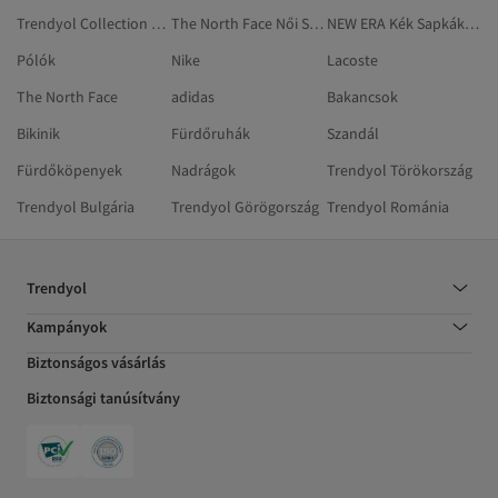
Trendyol Collection Fekete Sapkák, Kalapok
The North Face Női Sapkák, Kalapok
NEW ERA Kék Sapkák, Kalapok
Pólók
Nike
Lacoste
The North Face
adidas
Bakancsok
Bikinik
Fürdőruhák
Szandál
Fürdőköpenyek
Nadrágok
Trendyol Törökország
Trendyol Bulgária
Trendyol Görögország
Trendyol Románia
Trendyol
Kampányok
Biztonságos vásárlás
Biztonsági tanúsítvány