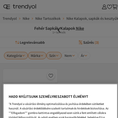
Trendyol
Nike
Nike Tartozékok
Nike Kalapok, sapkák és kesztyű
Fehér Sapkák, Kalapok
Nike
1+ termék
Legrelevánsabb
Szűrés
(
3
)
Kategória
Márka
Szín
Nem
Ár
HADD NYÚJTSUNK SZEMÉLYRESZABOTT ÉLMÉNYT
"A Trendyol a vásárlási élmény optimalizálása és javítása érdekében sütiketket
használ. A vásárlási érdeklődésére szabott tartalmak és hirdetések biztosítása. Az
""Elfogadom"" gombra kattintva engedélyezed ezen sütik a fent említett célokra
történő felhasználását, és adott esetben azok harmadik felekkel, beleértve EU-n