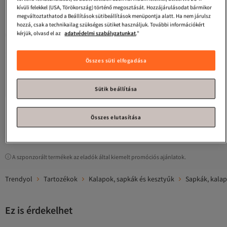
kívüli felekkel (USA, Törökország) történő megosztását. Hozzájárulásodat bármikor
megváltoztathatod a Beállítások sütibeállítások menüpontja alatt. Ha nem járulsz
hozzá, csak a technikailag szükséges sütiket használjuk. További információkért
kérjük, olvasd el az
adatvédelmi szabályzatunkat
."
Összes süti elfogadása
Nike
U NK PEAK BEANIE PREM H25
L
Ingyenes szállítás
Sütik beállítása
20 216
Ft
Összes elutasítása
1
A szponzorált termékek az eladók által kiemelt promóciós ajánlatok.
Trendyol
Tartozékok
Kalapok, sapkák és kesztyűk
Sapkák, kala
Ez is érdekelhet