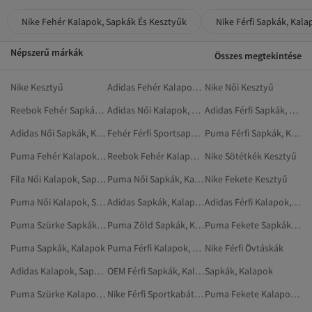
Nike Fehér Kalapok, Sapkák És Kesztyűk
Nike Férfi Sapkák, Kala
Népszerű márkák
Összes megtekintése
Nike Kesztyű
Adidas Fehér Kalapok, Sapkák És Kesztyűk
Nike Női Kesztyű
Reebok Fehér Sapkák, Kalapok
Adidas Női Kalapok, Sapkák És Kesztyűk
Adidas Férfi Sapkák, Kalapok
Adidas Női Sapkák, Kalapok
Fehér Férfi Sportsapkák
Puma Férfi Sapkák, Kalapok
Puma Fehér Kalapok, Sapkák És Kesztyűk
Reebok Fehér Kalapok, Sapkák És Kesztyűk
Nike Sötétkék Kesztyű
Fila Női Kalapok, Sapkák És Kesztyűk
Puma Női Sapkák, Kalapok
Nike Fekete Kesztyű
Puma Női Kalapok, Sapkák És Kesztyűk
Adidas Sapkák, Kalapok
Adidas Férfi Kalapok, Sapkák És Kesztyűk
Puma Szürke Sapkák, Kalapok
Puma Zöld Sapkák, Kalapok
Puma Fekete Sapkák, Kalapok
Puma Sapkák, Kalapok
Puma Férfi Kalapok, Sapkák És Kesztyűk
Nike Férfi Övtáskák
Adidas Kalapok, Sapkák És Kesztyűk
OEM Férfi Sapkák, Kalapok
Sapkák, Kalapok
Puma Szürke Kalapok, Sapkák És Kesztyűk
Nike Férfi Sportkabátok
Puma Fekete Kalapok, Sapkák És Kesztyűk