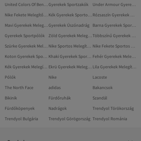
United Colors Of Benetton Gyerekek Melegítőnadrág
Gyerekek Sportzakók
Under Armour Gyerekek Melegítőnadrág
Nike Fekete Melegítőnadrág
Kék Gyerekek Sportos Rövidnadrág
Rózsaszín Gyerekek Sportos Rövidnadrág
Mavi Gyerekek Melegítőnadrág
Gyerekek Úszónadrág
Barna Gyerekek Sportos Rövidnadrág
Gyerekek Sportpólók
Zöld Gyerekek Melegítőnadrág
Többszínű Gyerekek Sportos Rövidnadrág
Szürke Gyerekek Melegítőnadrág
Nike Sportos Melegítőnadrág
Nike Fekete Sportos Melegítőnadrág
Koton Gyerekek Sportpólók
Khaki Gyerekek Sportruházat
Fehér Gyerekek Melegítőnadrág
Kék Gyerekek Melegítőnadrág
Ekrü Gyerekek Melegítőnadrág
Lila Gyerekek Melegítőnadrág
Pólók
Nike
Lacoste
The North Face
adidas
Bakancsok
Bikinik
Fürdőruhák
Szandál
Fürdőköpenyek
Nadrágok
Trendyol Törökország
Trendyol Bulgária
Trendyol Görögország
Trendyol Románia