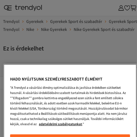
Trendyol
Gyerekek
Gyerekek Sport és szabadtér
Gyerekek Sport
Trendyol
Nike
Nike Gyerekek
Nike Gyerekek Sport és szabadtér
Ez is érdekelhet
Nike Gyerekek Sportos Melegítőnadrág
Nike Gyerekek Melegítő
HADD NYÚJTSUNK SZEMÉLYRESZABOTT ÉLMÉNYT
Népszerű márkák
Összes megtekintése
"A Trendyol a vásárlási élmény optimalizálása és javítása érdekében sütiketket
használ. A vásárlási érdeklődésére szabott tartalmak és hirdetések biztosítása. Az
Nike Gyerekek Leggingsz
Nike Gyerekek Kosárlabdacipő
Fekete Gyerekek Sportos Melegítőnadrág
""Elfogadom"" gombra kattintva engedélyezed ezen sütik a fent említett célokra
történő felhasználását, és adott esetben azok harmadik felekkel, beleértve EU-n
Szürke Gyerekek Sportos Melegítőnadrág
Gyerekek Melegítőnadrág
Nike Gyerekek Hátizsákok
kívüli felekkel (USA, Törökország) történő megosztását. Hozzájárulásodat bármikor
megváltoztathatod a Beállítások sütibeállítások menüpontja alatt. Ha nem járulsz
JORDAN Gyerekek Melegítőnadrág
Nike Gyerekek Cipők
Puma Gyerekek Sportos Melegítőnadrág
hozzá, csak a technikailag szükséges sütiket használjuk. További információkért
kérjük, olvasd el az
adatvédelmi szabályzatunkat
."
Nike Gyerekek Teniszcipő
Nike Gyerekek Táskák
Nike Gyerekek Stoplis Cipők