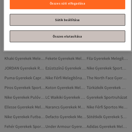
Nike Gyerekek Tartozékok
Puma Gyerekek Melegítőnadrág
Többszínű Gyerekek Sportos Melegítőnadrág
Összes süti elfogadása
Nike Gyerekek Oxford Cipő
Fekete Gyerekek Sportos Rövidnadrág
Champion Gyerekek Melegítőnadrág
Adidas Gyerekek Rövidnadrág
JORDAN Gyerekek Capri- És Bermuda Nadrágok
Puma Gyerekek Sportos Rövidnadrág
Sütik beállítása
Nike Gyerekek Sport És Szabadtér
Gyerekek Sportzokni
Nike Gyerekek Sportos Atléta
Összes elutasítása
Nike Gyerekek Pizsama És Alsónemű
Adidas Gyerekek Capri- És Bermuda Nadrágok
Kék Gyerekek Sportos Melegítőnadrág
Puma Gyerekek Rövidnadrág
Szürke Gyerekek Sportos Rövidnadrág
Zöld Gyerekek Sportos Rövidnadrág
Khaki Gyerekek Melegítőnadrág
Fekete Gyerekek Melegítőnadrág
Fila Gyerekek Melegítőnadrág
JORDAN Gyerekek Rövidnadrág
Ezüstszínű Gyerekek Melegítőnadrág
Nike Gyerekek Sportos Pulóverek
Puma Gyerekek Capri- És Bermuda Nadrágok
Nike Férfi Melegítőnadrág
The North Face Gyerekek Melegítőnadrág
Piros Gyerekek Sportos Melegítőnadrág
Koton Gyerekek Melegítőnadrág
Türkizkék Gyerekek Melegítőnadrág
Nike Gyerekek Pulóverek
LC Waikiki Gyerekek Melegítőnadrág
Gyerekek Sportruházat
Ellesse Gyerekek Melegítőnadrág
Narancs Gyerekek Melegítőnadrág
Nike Férfi Sportos Melegítőnadrág
Nike Gyerekek Futballcipők
Defacto Gyerekek Melegítőnadrág
Sötétkék Gyerekek Sportos Melegítőnadrág
Fehér Gyerekek Sportos Rövidnadrág
Under Armour Gyerekek Sportos Melegítőnadrág
Adidas Gyerekek Melegítőszettek