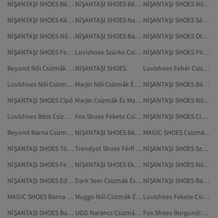
NİŞANTAŞI SHOES Bézs Cipő
NİŞANTAŞI SHOES Bézs Otthoni Csizmák, Papucsok
NİŞANTAŞI SHOES Női Otthoni Csizmák, Papucsok
NİŞANTAŞI SHOES Kék Magas Sarkú Cipő
NİŞANTAŞI SHOES Narancs Cipő
NİŞANTAŞI SHOES Sárga Cipő
NİŞANTAŞI SHOES Női Cipők
NİŞANTAŞI SHOES Barna Otthoni Csizmák, Papucsok
NİŞANTAŞI SHOES Otthoni Csizmák, Papucsok
NİŞANTAŞI SHOES Fekete Otthoni Csizmák, Papucsok
Luvishoes Szürke Csizmák És Magas Szárú Csizmák
NİŞANTAŞI SHOES Piros Cipő
Beyond Női Csizmák És Magas Szárú Csizmák
NİŞANTAŞI SHOES
Luvishoes Fehér Csizmák És Magas Szárú Csizmák
Luvishoes Női Csizmák És Magas Szárú Csizmák
Marjin Női Csizmák És Magas Szárú Csizmák
NİŞANTAŞI SHOES Bézs Edzőcipők
NİŞANTAŞI SHOES Cipő
Marjin Csizmák És Magas Szárú Csizmák
NİŞANTAŞI SHOES Női Edzőcipők
Luvishoes Bézs Csizmák És Magas Szárú Csizmák
Fox Shoes Fekete Csizmák És Magas Szárú Csizmák
NİŞANTAŞI SHOES Cipők
Beyond Barna Csizmák És Magas Szárú Csizmák
NİŞANTAŞI SHOES Bézs Edzőcipő
MAGIC SHOES Csizmák És Magas Szárú Csizmák
NİŞANTAŞI SHOES Többszínű Tűsarkúk
Trendyol Shoes Férfi Csizmák És Magas Szárú Csizmák
NİŞANTAŞI SHOES Szürke Tűsarkúk
NİŞANTAŞI SHOES Fehér Cipő
NİŞANTAŞI SHOES Ekrü Cipő
NİŞANTAŞI SHOES Női Edzőcipő
NİŞANTAŞI SHOES Edzőcipők
Dark Seer Csizmák És Magas Szárú Csizmák
NİŞANTAŞI SHOES Barna Cipő
MAGIC SHOES Barna Csizmák És Magas Szárú Csizmák
Muggo Női Csizmák És Magas Szárú Csizmák
Luvishoes Fekete Csizmák És Magas Szárú Csizmák
NİŞANTAŞI SHOES Barna Cipők
UGG Narancs Csizmák És Magas Szárú Csizmák
Fox Shoes Burgundi Csizmák És Magas Szárú Csizmák