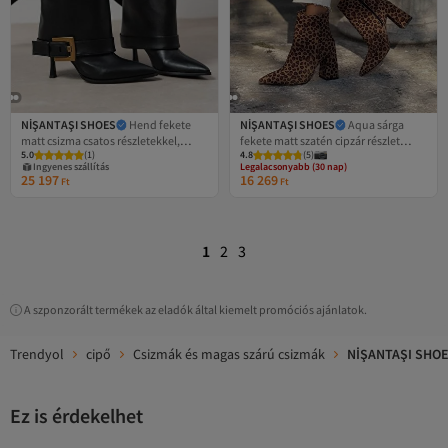
NİŞANTAŞI SHOES
Hend fekete
NİŞANTAŞI SHOES
Aqua sárga
matt csizma csatos részletekkel,
fekete matt szatén cipzár részlet
5.0
(
1
)
4.8
(
5
)
hegyes orrú női sarkú csizma
hegyes orrú női sarkú csizma
Legalacsonyabb (30 nap)
Ingyenes szállítás
Ingyenes szállítás
25 197
16 269
Legalacsonyabb (30 nap)
Ft
Ft
1
2
3
A szponzorált termékek az eladók által kiemelt promóciós ajánlatok.
Trendyol
cipő
Csizmák és magas szárú csizmák
NİŞANTAŞI SHOES
Ez is érdekelhet