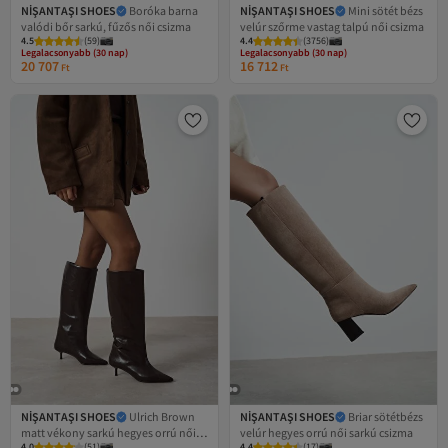
NİŞANTAŞI SHOES
Boróka barna
NİŞANTAŞI SHOES
Mini sötét bézs
valódi bőr sarkú, fűzős női csizma
velúr szőrme vastag talpú női csizma
4.5
(
59
)
4.4
(
3756
)
Legalacsonyabb (30 nap)
Legalacsonyabb (30 nap)
Ingyenes szállítás
Ingyenes szállítás
20 707
16 712
Legalacsonyabb (30 nap)
Legalacsonyabb (30 nap)
Ft
Ft
NİŞANTAŞI SHOES
Ulrich Brown
NİŞANTAŞI SHOES
Briar sötétbézs
matt vékony sarkú hegyes orrú női
velúr hegyes orrú női sarkú csizma
4.0
(
51
)
4.4
(
17
)