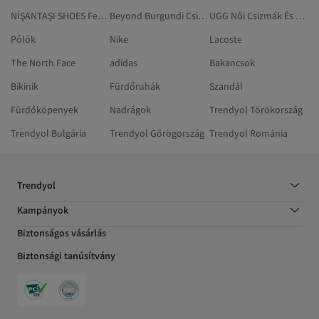
NİŞANTAŞI SHOES Fehér Tűsarkúk
Beyond Burgundi Csizmák És Magas Szárú Csizmák
UGG Női Csizmák És Magas Szárú Csizmák
Pólók
Nike
Lacoste
The North Face
adidas
Bakancsok
Bikinik
Fürdőruhák
Szandál
Fürdőköpenyek
Nadrágok
Trendyol Törökország
Trendyol Bulgária
Trendyol Görögország
Trendyol Románia
Trendyol
Kampányok
Biztonságos vásárlás
Biztonsági tanúsítvány