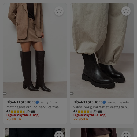
NİŞANTAŞI SHOES
Berny Brown
NİŞANTAŞI SHOES
Lennon fekete
matt hegyes orrú női sarkú csizma
valódi bőr gumi részlet, vastag talpú
4.4
(
85
)
4.2
(
93
)
női csizma
Legalacsonyabb (30 nap)
Legalacsonyabb (30 nap)
Ingyenes szállítás
Ingyenes szállítás
25 841
22 950
Legalacsonyabb (30 nap)
Legalacsonyabb (30 nap)
Ft
Ft