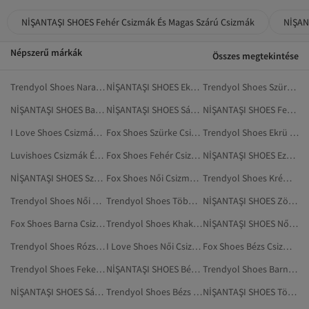
NİŞANTAŞI SHOES Fehér Csizmák És Magas Szárú Csizmák
NİŞAN
Népszerű márkák
Összes megtekintése
Trendyol Shoes Narancs Csizmák És Magas Szárú Csizmák
NİŞANTAŞI SHOES Ekrü Magas Sarkú Cipő
Trendyol Shoes Szürke Csizmák És Magas Szárú Csizmák
NİŞANTAŞI SHOES Barna Magas Sarkú Cipő
NİŞANTAŞI SHOES Sárga Magas Sarkú Cipő
NİŞANTAŞI SHOES Fekete Magas Sarkú Cipő
I Love Shoes Csizmák És Magas Szárú Csizmák
Fox Shoes Szürke Csizmák És Magas Szárú Csizmák
Trendyol Shoes Ekrü Csizmák És Magas Szárú Csizmák
Luvishoes Csizmák És Magas Szárú Csizmák
Fox Shoes Fehér Csizmák És Magas Szárú Csizmák
NİŞANTAŞI SHOES Ezüstszínű Tűsarkúk
NİŞANTAŞI SHOES Szürke Cipő
Fox Shoes Női Csizmák És Magas Szárú Csizmák
Trendyol Shoes Krém Csizmák És Magas Szárú Csizmák
Trendyol Shoes Női Csizmák És Magas Szárú Csizmák
Trendyol Shoes Többszínű Csizmák És Magas Szárú Csizmák
NİŞANTAŞI SHOES Zöld Cipő
Fox Shoes Barna Csizmák És Magas Szárú Csizmák
Trendyol Shoes Khaki Csizmák És Magas Szárú Csizmák
NİŞANTAŞI SHOES Női Cipő
Trendyol Shoes Rózsaszín Csizmák És Magas Szárú Csizmák
I Love Shoes Női Csizmák És Magas Szárú Csizmák
Fox Shoes Bézs Csizmák És Magas Szárú Csizmák
Trendyol Shoes Fekete Csizmák És Magas Szárú Csizmák
NİŞANTAŞI SHOES Bézs Cipők
Trendyol Shoes Barna Csizmák És Magas Szárú Csizmák
NİŞANTAŞI SHOES Sárga Otthoni Csizmák, Papucsok
Trendyol Shoes Bézs Csizmák És Magas Szárú Csizmák
NİŞANTAŞI SHOES Többszínű Cipő