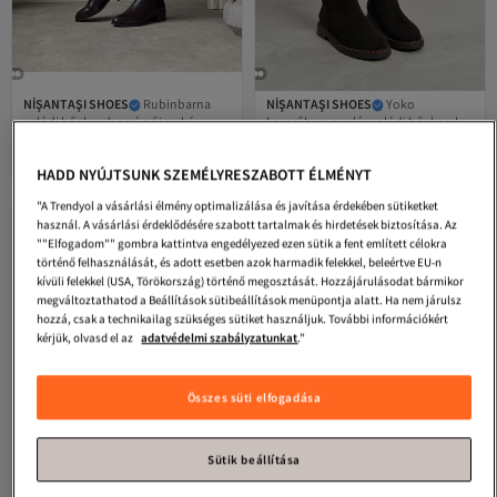
NİŞANTAŞI SHOES
Rubinbarna
NİŞANTAŞI SHOES
Yoko
valódi bőr kerek orrú női sarkú
keserűbarna velúr valódi bőr kerek
4.2
Legalacsonyabb (30 nap)
(
87
)
4.0
(
37
)
csizma
orrú női lapos talpú csizma
Ingyenes szállítás
Ingyenes szállítás
30 810
58 861
Legalacsonyabb (30 nap)
Ft
Ft
HADD NYÚJTSUNK SZEMÉLYRESZABOTT ÉLMÉNYT
"A Trendyol a vásárlási élmény optimalizálása és javítása érdekében sütiketket
használ. A vásárlási érdeklődésére szabott tartalmak és hirdetések biztosítása. Az
""Elfogadom"" gombra kattintva engedélyezed ezen sütik a fent említett célokra
történő felhasználását, és adott esetben azok harmadik felekkel, beleértve EU-n
kívüli felekkel (USA, Törökország) történő megosztását. Hozzájárulásodat bármikor
megváltoztathatod a Beállítások sütibeállítások menüpontja alatt. Ha nem járulsz
hozzá, csak a technikailag szükséges sütiket használjuk. További információkért
kérjük, olvasd el az
adatvédelmi szabályzatunkat
."
Összes süti elfogadása
Sütik beállítása