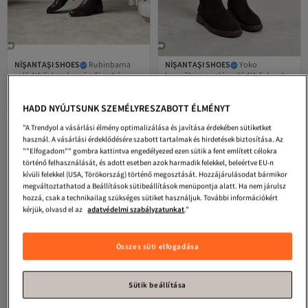
NİŞANTAŞI SHOES
Rubinbarna
NİŞANTAŞI SHOES
Yoko
valódi bőr kerek orrú női sarkú
keserűbarna velúr valódi bőr kerek
Legalacsonyabb (30 nap)
4.2
(
87
)
4.0
(
37
)
csizma
orrú női lapos talpú csizma
Ingyenes szállítás
Ingyenes szállítás
Legalacsonyabb (30 nap)
30 810
58 861
Ft
Ft
HADD NYÚJTSUNK SZEMÉLYRESZABOTT ÉLMÉNYT
"A Trendyol a vásárlási élmény optimalizálása és javítása érdekében sütiketket
használ. A vásárlási érdeklődésére szabott tartalmak és hirdetések biztosítása. Az
""Elfogadom"" gombra kattintva engedélyezed ezen sütik a fent említett célokra
történő felhasználását, és adott esetben azok harmadik felekkel, beleértve EU-n
kívüli felekkel (USA, Törökország) történő megosztását. Hozzájárulásodat bármikor
megváltoztathatod a Beállítások sütibeállítások menüpontja alatt. Ha nem járulsz
hozzá, csak a technikailag szükséges sütiket használjuk. További információkért
kérjük, olvasd el az
adatvédelmi szabályzatunkat
."
Összes süti elfogadása
Sütik beállítása