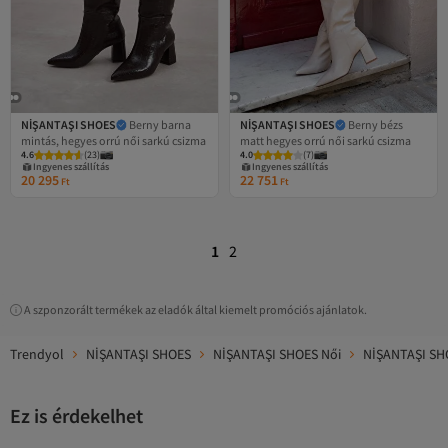
NİŞANTAŞI SHOES
Berny barna
NİŞANTAŞI SHOES
Berny bézs
mintás, hegyes orrú női sarkú csizma
matt hegyes orrú női sarkú csizma
Legalacsonyabb (30 nap)
Legalacsonyabb (30 nap)
4.6
(
23
)
4.0
(
7
)
Ingyenes szállítás
Ingyenes szállítás
Legalacsonyabb (30 nap)
Legalacsonyabb (30 nap)
20 295
22 751
Ft
Ft
1
2
A szponzorált termékek az eladók által kiemelt promóciós ajánlatok.
Trendyol
NİŞANTAŞI SHOES
NİŞANTAŞI SHOES Női
NİŞANTAŞI SHO
Ez is érdekelhet