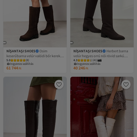
NİŞANTAŞI SHOES
Osim
NİŞANTAŞI SHOES
Herbert barna
keserűbarna velúr valódi bőr kerek
velúr hegyes orrú női rövid sarkú
5.0
(
8
)
4.3
(
41
)
orrú, vastag talpú női csizma
csizma
Ingyenes szállítás
Ingyenes szállítás
61 744
40 246
Ft
Ft