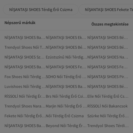
NİŞANTAŞI SHOES Térdig Érő Csizma
NİŞANTAŞI SHOES Fekete Té
Népszerű márkák
Összes megtekintése
NİŞANTAŞI SHOES Bakancsok
NİŞANTAŞI SHOES Ekrü Bakancsok
NİŞANTAŞI SHOES Bézs Otthoni Csizmák, Papucsok
Trendyol Shoes Női Térdig Érő Csizma
NİŞANTAŞI SHOES Bézs Bakancsok
NİŞANTAŞI SHOES Bézs Házipapucsok
NİŞANTAŞI SHOES Szandálok És Papucsok
Ezüstszínű Női Térdig Érő Csizma
NİŞANTAŞI SHOES Narancs Szandálok És Papucsok
NİŞANTAŞI SHOES Barna Szandálok És Papucsok
NİŞANTAŞI SHOES Fehér Szandálok És Papucsok
NİŞANTAŞI SHOES Fekete Szandálok És Papucsok
Fox Shoes Női Térdig Érő Csizma
SOHO Női Térdig Érő Csizma
NİŞANTAŞI SHOES Piros Szandálok És Papucsok
Luvishoes Női Térdig Érő Csizma
NİŞANTAŞI SHOES Barna Cipő
NİŞANTAŞI SHOES Bézs Szandálok És Papucsok
RİSSOLİ Női Térdig Érő Csizma
Brs Női Térdig Érő Csizma
Elle Női Térdig Érő Csizma
Trendyol Shoes Narancs Térdig Érő Csizma
Marjin Női Térdig Érő Csizma
RİSSOLİ Női Bakancsok
Fekete Női Térdig Érő Csizma
Női Térdig Érő Csizma
Szürke Női Térdig Érő Csizma
NİŞANTAŞI SHOES Barna Cipők
Beyond Női Térdig Érő Csizma
Trendyol Shoes Térdig Érő Csizma