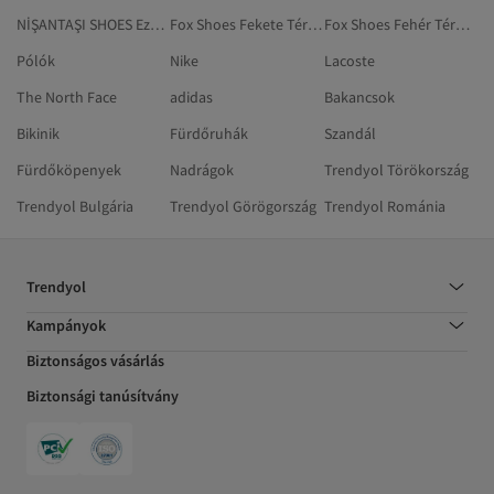
NİŞANTAŞI SHOES Ezüstszínű Cipő
Fox Shoes Fekete Térdig Érő Csizma
Fox Shoes Fehér Térdig Érő Csizma
Pólók
Nike
Lacoste
The North Face
adidas
Bakancsok
Bikinik
Fürdőruhák
Szandál
Fürdőköpenyek
Nadrágok
Trendyol Törökország
Trendyol Bulgária
Trendyol Görögország
Trendyol Románia
Trendyol
Kampányok
Biztonságos vásárlás
Biztonsági tanúsítvány