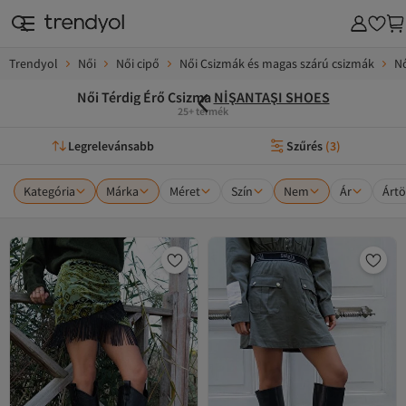
Trendyol
Női
Női cipő
Női Csizmák és magas szárú csizmák
Nő
Női Térdig Érő Csizma
NİŞANTAŞI SHOES
25+ termék
Legrelevánsabb
Szűrés
(
3
)
Kategória
Márka
Méret
Szín
Nem
Ár
Ártö