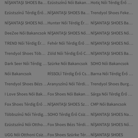
NİŞANTAŞI SHOES Barna Edzőcipők
Ezüstszínű Női Bakancsok
Hotiç Női Térdig Érő Csizma
Ezüstszínű Térdig Érő Csizma
NİŞANTAŞI SHOES Barna Magas Sarkú Cipő
Trendyol Shoes Fekete Térdig Érő Csizma
NİŞANTAŞI SHOES Női Szandál
Hunter Női Térdig Érő Csizma
NİŞANTAŞI SHOES Barna Edzőcipő
DeeZee Női Bakancsok
NİŞANTAŞI SHOES Női Edzőcipők
NİŞANTAŞI SHOES Női Edzőcipő
TREND Női Térdig Érő Csizma
Fehér Női Térdig Érő Csizma
NİŞANTAŞI SHOES Női Cipő
Trendyol Shoes Többszínű Térdig Érő Csizma
Zöld Női Térdig Érő Csizma
NİŞANTAŞI SHOES Barna Mule
Dark Seer Női Térdig Érő Csizma
Szürke Női Bakancsok
SOHO Női Bakancsok
Női Bakancsok
RİSSOLİ Térdig Érő Csizma
Barna Női Térdig Érő Csizma
Trendyol Shoes Bézs Térdig Érő Csizma
Aranyszínű Női Térdig Érő Csizma
Trendyol Shoes Burgundi Térdig Érő Csizma
I Love Shoes Női Bakancsok
Fox Shoes Női Bakancsok
Sárga Női Térdig Érő Csizma
Fox Shoes Térdig Érő Csizma
NİŞANTAŞI SHOES Szürke Cipő
CMP Női Bakancsok
Többszínű Női Térdig Érő Csizma
SOHO Térdig Érő Csizma
NİŞANTAŞI SHOES Narancs Szandál
Ezüstszínű Női Otthoni Csizmák, Papucsok
Fox Shoes Bézs Térdig Érő Csizma
NİŞANTAŞI SHOES Női Cipők
UGG Női Otthoni Csizmák, Papucsok
Fox Shoes Szürke Térdig Érő Csizma
NİŞANTAŞI SHOES