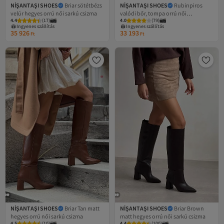
NİŞANTAŞI SHOES
Briar sötétbézs
NİŞANTAŞI SHOES
Rubinpiros
velúr hegyes orrú női sarkú csizma
valódi bőr, tompa orrú női
Legalacsonyabb (30 nap)
4.4
(
17
)
4.0
(
79
)
magassarkú csizma
Ingyenes szállítás
Ingyenes szállítás
Legalacsonyabb (30 nap)
35 926
33 193
Ft
Ft
NİŞANTAŞI SHOES
Briar Tan matt
NİŞANTAŞI SHOES
Briar Brown
hegyes orrú női sarkú csizma
matt hegyes orrú női sarkú csizma
Legalacsonyabb (30 nap)
Legalacsonyabb (30 nap)
4.5
(
10
)
4.4
(
100
)