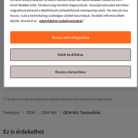
kívüli felekkel (USA, Törökország) történő megosztását. Hozzájárulásodat bármikor
megváltoztathatod a Beállítások sütibeállítások menüpontja alatt. Ha nem járulsz
hozzá, csak a technikailag szükséges sütiket használjuk. További információkért
kérjük, olvasd el az
adatvédelmi szabályzatunkat
."
Összes süti elfogadása
OEM
Kpop 2 karikás piercing sapka
4.5
(
17
)
Sütik beállítása
Ingyenes szállítás
7 637
Ft
Összes elutasítása
1
A szponzorált termékek az eladók által kiemelt promóciós ajánlatok.
Trendyol
OEM
OEM Női
OEM Női Tartozékok
Ez is érdekelhet