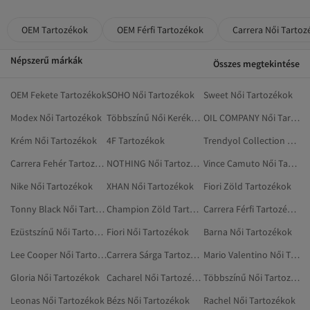
OEM Tartozékok
OEM Férfi Tartozékok
Carrera Női Tarto
Népszerű márkák
Összes megtekintése
OEM Fekete Tartozékok
SOHO Női Tartozékok
Sweet Női Tartozékok
Modex Női Tartozékok
Többszínű Női Kerékpárok És Tartozékok
OIL COMPANY Női Tartozékok
Krém Női Tartozékok
4F Tartozékok
Trendyol Collection Női Tartozékok
Carrera Fehér Tartozékok
NOTHING Női Tartozékok
Vince Camuto Női Tartozékok
Nike Női Tartozékok
XHAN Női Tartozékok
Fiori Zöld Tartozékok
Tonny Black Női Tartozékok
Champion Zöld Tartozékok
Carrera Férfi Tartozékok
Ezüstszínű Női Tartozékok
Fiori Női Tartozékok
Barna Női Tartozékok
Lee Cooper Női Tartozékok
Carrera Sárga Tartozékok
Mario Valentino Női Tartozékok
Gloria Női Tartozékok
Cacharel Női Tartozékok
Többszínű Női Tartozékok
Leonas Női Tartozékok
Bézs Női Tartozékok
Rachel Női Tartozékok