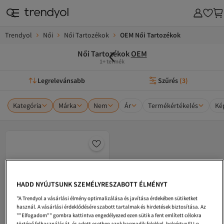
Trendyol
Női
Női Tartozékok
OEM Női Tartozékok
Női Tartozékok
OEM
1+ termék
Legrelevánsabb
Szűrés
(
3
)
Kategória
Márka
Nem
Ár
Termékértékelés
Ké
HADD NYÚJTSUNK SZEMÉLYRESZABOTT ÉLMÉNYT
"A Trendyol a vásárlási élmény optimalizálása és javítása érdekében sütiketket
használ. A vásárlási érdeklődésére szabott tartalmak és hirdetések biztosítása. Az
""Elfogadom"" gombra kattintva engedélyezed ezen sütik a fent említett célokra
történő felhasználását, és adott esetben azok harmadik felekkel, beleértve EU-n