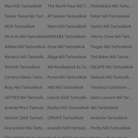
Mavi Női Tartozékok
The North Face Női Tartozékok
Fémhatású Női Tartozékok
Tamer Tanca Női Tartozékok
4F Szürke Tartozékok
Fehér Női Tartozékok
MCM Tartozékok
Marni Női Tartozékok
Damla Női Tartozékok
Vis A Vis Női Tartozékok
NEW ERA Tartozékok
Jimmy Choo Női Tartozékok
Adidas Női Tartozékok
Desa Női Tartozékok
Tergan Női Tartozékok
Narancs Női Tartozékok
Sárga Női Tartozékok
Ted Baker Női Tartozékok
Norfolk Tartozékok
Női Kerékpárok És Tartozékok
ESCAPE Női Tartozékok
Carrera Fekete Tartozékok
Puma Női Tartozékok
Olalook Női Tartozékok
Roxy Női Tartozékok
HBS Női Tartozékok
Trendyol Collection Narancs Tartozékok
LEFTIES Női Tartozékok
Lanvin Zöld Tartozékok
Saint Laurent Női Tartozékok
Grande Piros Tartozékok
Modica Női Tartozékok
Női Tartozékok
Volcom Zöld Tartozékok
CROATE Tartozékok
Anatolia Tartozékok
Aranyszínű Női Tartozékok
Grande Férfi Tartozékok
Pretty Női Tartozékok