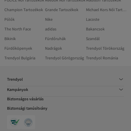
POLICE Női Tartozékok
Reebok Női Tartozékok
Madison Tartozékok
Champion Tartozékok
Grande Tartozékok
Michael Kors Női Tartozékok
Pólók
Nike
Lacoste
The North Face
adidas
Bakancsok
Bikinik
Fürdőruhák
Szandál
Fürdőköpenyek
Nadrágok
Trendyol Törökország
Trendyol Bulgária
Trendyol Görögország
Trendyol Románia
Trendyol
Kampányok
Biztonságos vásárlás
Biztonsági tanúsítvány