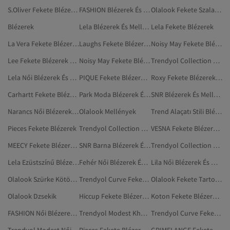
S.Oliver Fekete Blézerek És Mellények
FASHION Blézerek És Mellények
Olalook Fekete Szalagavató Ruhák
Blézerek
Lela Blézerek És Mellények
Lela Fekete Blézerek
La Vera Fekete Blézerek És Mellények
Laughs Fekete Blézerek És Mellények
Noisy May Fekete Blézerek És Mellények
Lee Fekete Blézerek És Mellények
Noisy May Fekete Blézerek
Trendyol Collection Szürke Blézerek És Mellények
Lela Női Blézerek És Mellények
PIQUE Fekete Blézerek És Mellények
Roxy Fekete Blézerek És Mellények
Carhartt Fekete Blézerek És Mellények
Park Moda Blézerek És Mellények
SNR Blézerek És Mellények
Narancs Női Blézerek És Mellények
Olalook Mellények
Trend Alaçatı Stili Blézerek És Mellények
Pieces Fekete Blézerek
Trendyol Collection Narancs Blézerek És Mellények
VESNA Fekete Blézerek És Mellények
MEECY Fekete Blézerek És Mellények
SNR Barna Blézerek És Mellények
Trendyol Collection Khaki Blézerek És Mellények
Lela Ezüstszínű Blézerek És Mellények
Fehér Női Blézerek És Mellények
Lila Női Blézerek És Mellények
Olalook Szürke Kötött Mellények
Trendyol Curve Fekete Blézerek És Mellények
Olalook Fekete Tartozékok
Olalook Dzsekik
Hiccup Fekete Blézerek És Mellények
Koton Fekete Blézerek És Mellények
FASHION Női Blézerek És Mellények
Trendyol Modest Khaki Blézerek És Mellények
Trendyol Curve Fekete Plus Size Blézerek