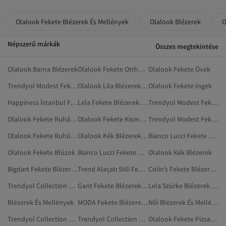
Olalook Fekete Blézerek És Mellények
Olalook Blézerek
O
Népszerű márkák
Összes megtekintése
Olalook Barna Blézerek
Olalook Fekete Otthoni Ruházat
Olalook Fekete Övek
Trendyol Modest Fekete Blézerek
Olalook Lila Blézerek És Mellények
Olalook Fekete Ingek
Happiness İstanbul Fekete Blézerek És Mellények
Lela Fekete Blézerek És Mellények
Trendyol Modest Fekete Blézerek És Mellények
Olalook Fekete Ruházat
Olalook Fekete Kismamaruházat
Trendyol Modest Fekete Szolid Blézerek
Olalook Fekete Ruhák Kismamáknak
Olalook Kék Blézerek És Mellények
Bianco Lucci Fekete Blézerek
Olalook Fekete Blúzok
Bianco Lucci Fekete Blézerek És Mellények
Olalook Kék Blézerek
Bigdart Fekete Blézerek És Mellények
Trend Alaçatı Stili Fekete Blézerek És Mellények
Colin’s Fekete Blézerek És Mellények
Trendyol Collection Blézerek És Mellények
Gant Fekete Blézerek És Mellények
Lela Szürke Blézerek És Mellények
Blézerek És Mellények
MODA Fekete Blézerek És Mellények
Női Blézerek És Mellények
Trendyol Collection Fehér Blézerek És Mellények
Trendyol Collection Zöld Blézerek És Mellények
Olalook Fekete Pizsamák