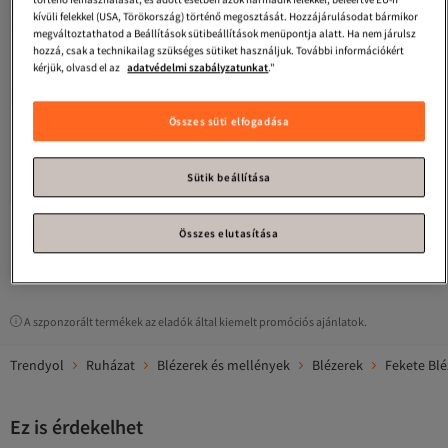
kívüli felekkel (USA, Törökország) történő megosztását. Hozzájárulásodat bármikor
megváltoztathatod a Beállítások sütibeállítások menüpontja alatt. Ha nem járulsz
hozzá, csak a technikailag szükséges sütiket használjuk. További információkért
kérjük, olvasd el az
adatvédelmi szabályzatunkat
."
Összes süti elfogadása
Olalook
Női fekete kendős
galléros Atlas dzseki CKT-19000139
Legalacsonyabb (30 nap)
4.2
Ingyenes szállítás 7500 Ft felett
(
213
)
Sütik beállítása
Legalacsonyabb (30 nap)
7 424
Ft
Összes elutasítása
1
A szponzorált termékek az eladók által kiemelt promóciós ajánlatok.
Trendyol
Ruházat
Blézerek és mellények
Blézerek
Fekete Blé
Ez is érdekelhet