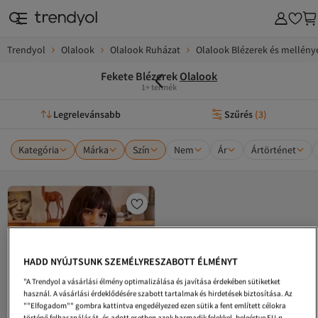
Trendyol
Olalook
Olalook Ruházat
Olalook Blézerek és mellény
Fekete Blézerek
Olalook
1+ termék
Legrelevánsabb
Szűrés
(
3
)
Kategória
Márka
Szín
Nem
Ár
Ártörténet
HADD NYÚJTSUNK SZEMÉLYRESZABOTT ÉLMÉNYT
"A Trendyol a vásárlási élmény optimalizálása és javítása érdekében sütiketket
használ. A vásárlási érdeklődésére szabott tartalmak és hirdetések biztosítása. Az
""Elfogadom"" gombra kattintva engedélyezed ezen sütik a fent említett célokra
történő felhasználását, és adott esetben azok harmadik felekkel, beleértve EU-n