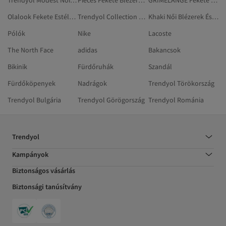
Trendyol Modest Női Blézerek És Mellények
Pieces Fekete Blézerek És Mellények
GRIMELANGE Fekete Blézerek És Mellények
Olalook Fekete Estélyi És Báli Ruhák
Trendyol Collection Férfi Blézerek És Mellények
Khaki Női Blézerek És Mellények
Pólók
Nike
Lacoste
The North Face
adidas
Bakancsok
Bikinik
Fürdőruhák
Szandál
Fürdőköpenyek
Nadrágok
Trendyol Törökország
Trendyol Bulgária
Trendyol Görögország
Trendyol Románia
Trendyol
Kampányok
Biztonságos vásárlás
Biztonsági tanúsítvány