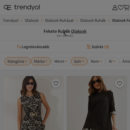
Trendyol
Olalook
Olalook Ruházat
Olalook Ruhák
Olalook F
Fekete Ruhák
Olalook
81+ termék
Legrelevánsabb
Szűrés
(
3
)
Kategória
Márka
Méret
Szín
Nem
Ár
Ártö