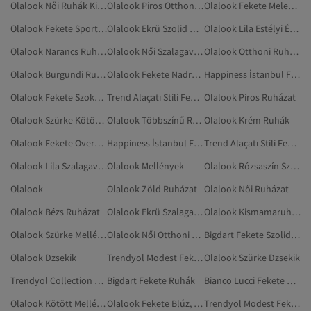
Olalook Női Ruhák Kismamáknak
Olalook Piros Otthoni Ruházat
Olalook Fekete Melegítőszettek
Olalook Fekete Sportruházat
Olalook Ekrü Szolid Ruházat
Olalook Lila Estélyi És Báli Ruhák
Olalook Narancs Ruházat
Olalook Női Szalagavató Ruhák
Olalook Otthoni Ruházat
Olalook Burgundi Ruhák
Olalook Fekete Nadrágok
Happiness İstanbul Fekete Ruhák
Olalook Fekete Szoknyák
Trend Alaçatı Stili Fekete Ruhák
Olalook Piros Ruházat
Olalook Szürke Kötött Mellények
Olalook Többszínű Ruhák
Olalook Krém Ruhák
Olalook Fekete Overallok
Happiness İstanbul Fekete Szolid Ruhák
Trend Alaçatı Stili Fekete Szolid Ruhák
Olalook Lila Szalagavató Ruhák
Olalook Mellények
Olalook Rózsaszín Szolid Ruházat
Olalook
Olalook Zöld Ruházat
Olalook Női Ruházat
Olalook Bézs Ruházat
Olalook Ekrü Szalagavató Ruhák
Olalook Kismamaruházat
Olalook Szürke Mellények
Olalook Női Otthoni Ruházat
Bigdart Fekete Szolid Ruhák
Olalook Dzsekik
Trendyol Modest Fekete Ruhák
Olalook Szürke Dzsekik
Trendyol Collection Fekete Ruhák Kismamáknak
Bigdart Fekete Ruhák
Bianco Lucci Fekete Ruhák
Olalook Kötött Mellények
Olalook Fekete Blúz, Tunika És Korszázs
Trendyol Modest Fekete Szolid Ruhák