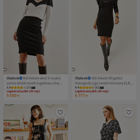
Olalook
Női fekete ekrü V-nyakú
Olalook
Női fekete fél garbó
színes blokk emelt rugalmas ruha
hercegnős ujjú emelt miniruha ELB-
3.9
(
27
)
4.4
(
82
)
ELB- 19002306
19002006
Legalacsonyabb (30 nap)
Legalacsonyabb (30 nap)
Ingyenes szállítás
Ingyenes szállítás 7500 Ft felett
8 650
6 777
Ft
Ft
Legalacsonyabb (30 nap)
Legalacsonyabb (30 nap)