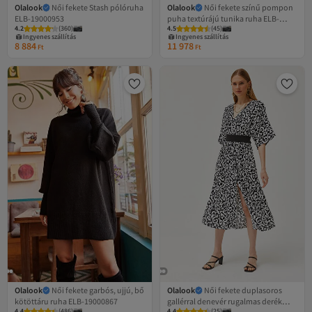
Olalook
Női fekete Stash pólóruha
Olalook
Női fekete színű pompon
ELB-19000953
puha textúrájú tunika ruha ELB-
4.2
(
360
)
4.5
(
45
)
19001979
Ingyenes szállítás
Ingyenes szállítás
8 884
11 978
Ft
Ft
Olalook
Női fekete garbós, ujjú, bő
Olalook
Női fekete duplasoros
kötöttáru ruha ELB-19000867
gallérral denevér rugalmas derék
4.4
(
486
)
4.4
(
25
)