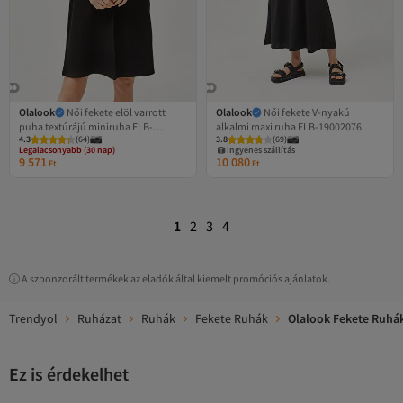
Olalook
Női fekete elöl varrott
Olalook
Női fekete V-nyakú
puha textúrájú miniruha ELB-
alkalmi maxi ruha ELB-19002076
4.3
(
64
)
3.8
(
69
)
19002087
Legalacsonyabb (30 nap)
Ingyenes szállítás
Ingyenes szállítás
9 571
10 080
Ft
Ft
Legalacsonyabb (30 nap)
1
2
3
4
A szponzorált termékek az eladók által kiemelt promóciós ajánlatok.
Trendyol
Ruházat
Ruhák
Fekete Ruhák
Olalook Fekete Ruhá
Ez is érdekelhet