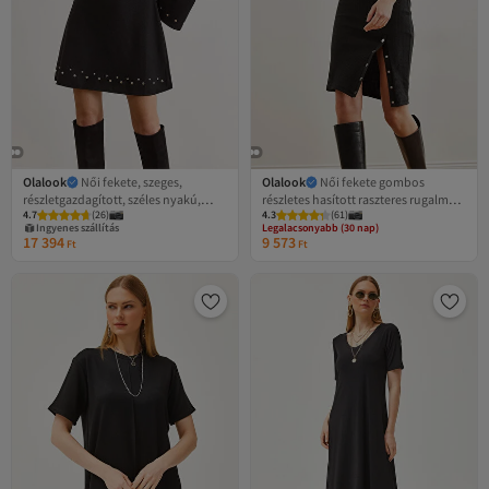
Olalook
Női fekete, szeges,
Olalook
Női fekete gombos
részletgazdagított, széles nyakú,
részletes hasított raszteres rugalmas
4.7
(
26
)
4.3
(
61
)
harangszabású téli szelániruha ELB-
ruha ELB- 19002307
Legalacsonyabb (30 nap)
Ingyenes szállítás
19002570
Ingyenes szállítás
17 394
9 573
Ft
Ft
Legalacsonyabb (30 nap)