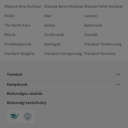
Olalook Ekrü Ruházat
Olalook Barna Ruházat
Olalook Fehér Ruházat
Pólók
Nike
Lacoste
The North Face
adidas
Bakancsok
Bikinik
Fürdőruhák
Szandál
Fürdőköpenyek
Nadrágok
Trendyol Törökország
Trendyol Bulgária
Trendyol Görögország
Trendyol Románia
Trendyol
Kampányok
Biztonságos vásárlás
Biztonsági tanúsítvány