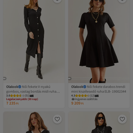
Olalook
Női fekete V-nyakú
Olalook
Női fekete darabos trendi
gombos, vastag bordás midi ruha
mini kiszélesedő ruha ELB- 19002344
3.6
(
51
)
4.3
(
12
)
ELB-19002024
Legalacsonyabb (30 nap)
Ingyenes szállítás
Ingyenes szállítás 7500 Ft felett
7 235
9 209
Ft
Ft
Legalacsonyabb (30 nap)