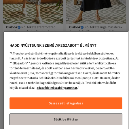
Olalook
Női fekete százszorszép
Olalook
Női fekete rugalmas derék
elasztikus alkalmi szőtt viszkóz ruha
denevér fésült pamut ruha ELB-
4.5
(
169
)
4.4
(
315
)
ELB-19001483
19001509
Legalacsonyabb (30 nap)
Ingyenes szállítás 7500 Ft felett
Ingyenes szállítás
9 942
7 382
Ft
Ft
Legalacsonyabb (30 nap)
HADD NYÚJTSUNK SZEMÉLYRESZABOTT ÉLMÉNYT
"A Trendyol a vásárlási élmény optimalizálása és javítása érdekében sütiketket
használ. A vásárlási érdeklődésére szabott tartalmak és hirdetések biztosítása. Az
""Elfogadom"" gombra kattintva engedélyezed ezen sütik a fent említett célokra
történő felhasználását, és adott esetben azok harmadik felekkel, beleértve EU-n
kívüli felekkel (USA, Törökország) történő megosztását. Hozzájárulásodat bármikor
megváltoztathatod a Beállítások sütibeállítások menüpontja alatt. Ha nem járulsz
hozzá, csak a technikailag szükséges sütiket használjuk. További információkért
kérjük, olvasd el az
adatvédelmi szabályzatunkat
."
Összes süti elfogadása
Sütik beállítása