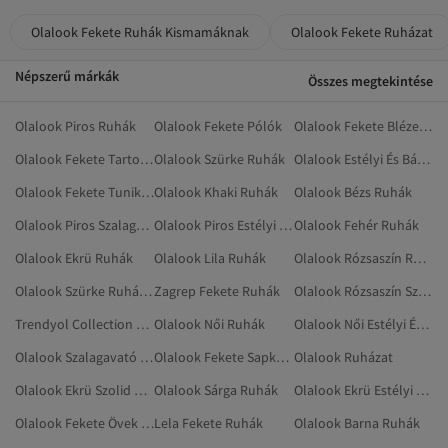
Olalook Fekete Ruhák Kismamáknak
Olalook Fekete Ruházat
Népszerű márkák
Összes megtekintése
Olalook Piros Ruhák
Olalook Fekete Pólók
Olalook Fekete Blézerek
Olalook Fekete Tartozékok
Olalook Szürke Ruhák
Olalook Estélyi És Báli Ruhák
Olalook Fekete Tunikák
Olalook Khaki Ruhák
Olalook Bézs Ruhák
Olalook Piros Szalagavató Ruhák
Olalook Piros Estélyi És Báli Ruhák
Olalook Fehér Ruhák
Olalook Ekrü Ruhák
Olalook Lila Ruhák
Olalook Rózsaszín Ruhák
Olalook Szürke Ruházat
Zagrep Fekete Ruhák
Olalook Rózsaszín Szolid Ruhák
Trendyol Collection Fekete Ruhák
Olalook Női Ruhák
Olalook Női Estélyi És Báli Ruhák
Olalook Szalagavató Ruhák
Olalook Fekete Sapkák, Kalapok
Olalook Ruházat
Olalook Ekrü Szolid Ruhák
Olalook Sárga Ruhák
Olalook Ekrü Estélyi És Báli Ruhák
Olalook Fekete Övek És Nadrágtartók
Lela Fekete Ruhák
Olalook Barna Ruhák