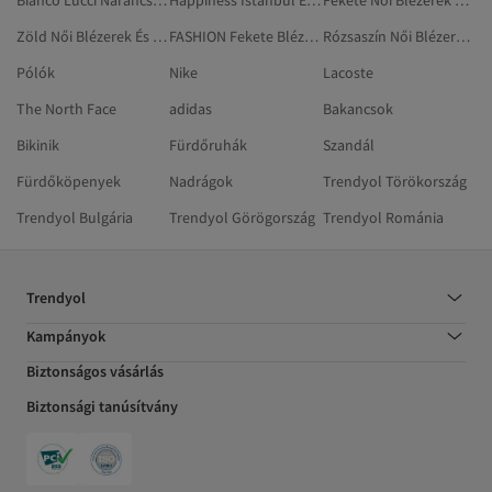
Bianco Lucci Narancs Blézerek És Mellények
Happiness İstanbul Ekrü Blézerek És Mellények
Fekete Női Blézerek És Mellények
Zöld Női Blézerek És Mellények
FASHION Fekete Blézerek És Mellények
Rózsaszín Női Blézerek És Mellények
Pólók
Nike
Lacoste
The North Face
adidas
Bakancsok
Bikinik
Fürdőruhák
Szandál
Fürdőköpenyek
Nadrágok
Trendyol Törökország
Trendyol Bulgária
Trendyol Görögország
Trendyol Románia
Trendyol
Kampányok
Biztonságos vásárlás
Biztonsági tanúsítvány