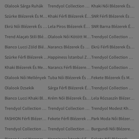
Olalook Sárga Ruhák
Trendyol Collection Ekrü Blézerek És Mellények
Khaki Női Blézerek És Mellények
Szürke Blézerek És Mellények
Khaki Férfi Blézerek És Mellények
SNR Férfi Blézerek És Mellények
Ekrü Női Blézerek És Mellények
Lela Piros Blézerek És Mellények
SNR Barna Blézerek És Mellények
Trend Alaçatı Stili Blézerek És Mellények
Olalook Női Kötött Mellények
Trendyol Collection Burgundi Blézerek És Mellények
Bianco Lucci Zöld Blézerek És Mellények
Narancs Blézerek És Mellények
Ekrü Férfi Blézerek És Mellények
Szürke Férfi Blézerek És Mellények
Happiness İstanbul Zöld Blézerek És Mellények
Trendyol Collection Többszínű Blézerek És Mellények
Khaki Blézerek És Mellények
Narancs Férfi Blézerek És Mellények
Trendyol Collection Női Blézerek És Mellények
Olalook Női Mellények
Tuba Női Blézerek És Mellények
Fekete Blézerek És Mellények
Olalook Dzsekik
Sárga Férfi Blézerek És Mellények
Trendyol Collection Sárga Blézerek
Bianco Lucci Khaki Blézerek És Mellények
Krém Női Blézerek És Mellények
Lela Rózsaszín Blézerek És Mellények
Trendyol Collection Bézs Blézerek És Mellények
Trendyol Collection Krém Blézerek És Mellények
Trendyol Modest Khaki Blézerek És Mellények
FASHION Férfi Blézerek És Mellények
Fekete Férfi Blézerek És Mellények
Park Moda Női Blézerek És Mellények
Trendyol Collection Sárga Mellények
Trendyol Collection Rózsaszín Blézerek És Mellények
Burgundi Női Blézerek És Mellények