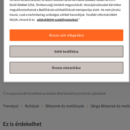
kívüli felekkel (USA, Törökország) történő megosztását. Hozzájárulásodat bármikor
megváltoztathatod a Beállítások sütibeállítások menüpontja alatt. Ha nem járulsz
hozzá, csak a technikailag szükséges sütiket használjuk. További információkért
kérjük, olvasd el az
adatvédelmi szabályzatunkat
."
Összes süti elfogadása
Olalook
Női sárga bélésű
vászoning YLK-19000062
3.6
(
5
)
Sütik beállítása
Ingyenes szállítás
10 668
Ft
Összes elutasítása
1
A szponzorált termékek az eladók által kiemelt promóciós ajánlatok.
Trendyol
Ruházat
Blézerek és mellények
Sárga Blézerek és mel
Ez is érdekelhet