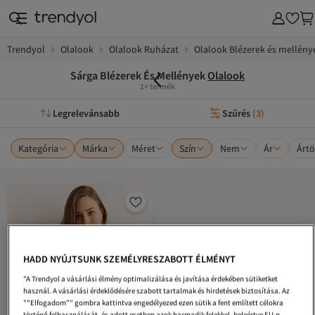
Trendyol
Olalook
Olalook Ruházat
Olalook Blézerek és mellény
Sárga Blézerek És Mellények
Olalook
1+ termék
Legrelevánsabb
Szűrés
(
3
)
Kategória
Márka
Méret
Szín
Nem
Ár
Ártö
HADD NYÚJTSUNK SZEMÉLYRESZABOTT ÉLMÉNYT
"A Trendyol a vásárlási élmény optimalizálása és javítása érdekében sütiketket
használ. A vásárlási érdeklődésére szabott tartalmak és hirdetések biztosítása. Az
""Elfogadom"" gombra kattintva engedélyezed ezen sütik a fent említett célokra
történő felhasználását, és adott esetben azok harmadik felekkel, beleértve EU-n