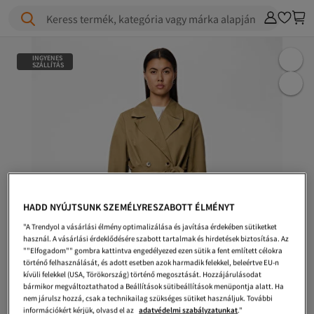
Keress termék, kategória vagy márka alapján
INGYENES
SZÁLLÍTÁS
HADD NYÚJTSUNK SZEMÉLYRESZABOTT ÉLMÉNYT
"A Trendyol a vásárlási élmény optimalizálása és javítása érdekében sütiketket
használ. A vásárlási érdeklődésére szabott tartalmak és hirdetések biztosítása. Az
""Elfogadom"" gombra kattintva engedélyezed ezen sütik a fent említett célokra
történő felhasználását, és adott esetben azok harmadik felekkel, beleértve EU-n
kívüli felekkel (USA, Törökország) történő megosztását. Hozzájárulásodat
bármikor megváltoztathatod a Beállítások sütibeállítások menüpontja alatt. Ha
nem járulsz hozzá, csak a technikailag szükséges sütiket használjuk. További
információkért kérjük, olvasd el az
adatvédelmi szabályzatunkat
."