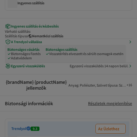
Ingyenes szállítás
Ingyenes szállítás és kézbesítés
Várható szállítás:
Szállítás típusa
Nemzetközi szállítás
A Trendyol vállalása
Biztonságos vásárlás
Biztonságos szállítás
Biztonságos fizetés
Visszatérítés elveszett és sérült csomagok esetén
Adatvédelem
Egyszerű visszaküldés
Egyszerű visszaküldés 14 napon belül.
{brandName} {productName}
+
16
Anyag
:
Poliészter
,
Szövet típusa
:
Szövött
,
Sz
jellemzők
Biztonsági információk
Részletek megjelenítése
Trendyol
Az Üzlethez
9.3