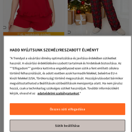
#2. legtöbbször értékelt
Trendyol Curve
Piros pántos
Trendyol Curve
Soft Tuşe piros
kötött fodros részletes
kockás kötött pizsama szett -
4.5
(
1446
)
4.6
(
251
)
HADD NYÚJTSUNK SZEMÉLYRESZABOTT ÉLMÉNYT
pizsamakészlet TBBSS22PT0564
inggallér TBBAW24AI00033
Ingyenes szállítás
Ingyenes szállítás
7 882
11 825
-32%
Ft
11 614
Ft
"A Trendyol a vásárlási élmény optimalizálása és javítása érdekében sütiketket
használ. A vásárlási érdeklődésére szabott tartalmak és hirdetések biztosítása. Az
""Elfogadom"" gombra kattintva engedélyezed ezen sütik a fent említett célokra
történő felhasználását, és adott esetben azok harmadik felekkel, beleértve EU-n
kívüli felekkel (USA, Törökország) történő megosztását. Hozzájárulásodat bármikor
megváltoztathatod a Beállítások sütibeállítások menüpontja alatt. Ha nem járulsz
hozzá, csak a technikailag szükséges sütiket használjuk. További információkért
kérjük, olvasd el az
adatvédelmi szabályzatunkat
."
Összes süti elfogadása
Sütik beállítása