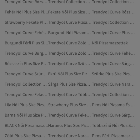
Trendyol Curve Rózsaszín Pizsamaszettek
Trendyol Collection Szürke Plus Size Pizsamaszettek
Trendyol Collection Plus Size Pizsamaszettek
Fehér Női Plus Size Pizsamaszettek
Fekete Női Plus Size Pizsamaszettek
Trendyol Curve Rózsaszín Plus Size Pizsamaszettek
Strawberry Fekete Plus Size Pizsamaszettek
Trendyol Curve Pizsamaszettek
Trendyol Collection Zöld Plus Size Pizsamaszettek
Trendyol Curve Fehér Pizsamaszettek
Burgundi Női Pizsamaszettek
Trendyol Curve Plus Size Pizsamaszettek
Burgundi Férfi Plus Size Pizsamaszettek
Trendyol Curve Zöld Pizsamaszettek
Női Pizsamaszettek
Trendyol Curve Burgundi Plus Size Pizsamaszettek
Trendyol Curve Zöld Plus Size Pizsamaszettek
Trendyol Curve Fehér Plus Size Pizsamaszettek
Rózsaszín Plus Size Pizsamaszettek
Trendyol Curve Szürke Plus Size Pizsamaszettek
Trendyol Curve Sárga Plus Size Pizsamaszettek
Trendyol Curve Szürke Pizsamaszettek
Ekrü Női Plus Size Pizsamaszettek
Szürke Plus Size Pizsamaszettek
Trendyol Collection Többszínű Plus Size Pizsamaszettek
Sárga Plus Size Pizsamaszettek
Trendyol Curve Narancs Plus Size Pizsamaszettek
Trendyol Curve Fekete Pizsamaszettek
Trendyol Curve Többszínű Plus Size Pizsamaszettek
Trendyol Collection Fekete Plus Size Pizsamaszettek
Lila Női Plus Size Pizsamaszettek
Strawberry Plus Size Pizsamaszettek
Piros Női Pizsama És Alsónemű
Barna Női Plus Size Pizsamaszettek
Trendyol Curve Fekete Plus Size Pizsamaszettek
Trendyol Curve Sárga Pizsamaszettek
BLACK Női Pizsamaszettek
Narancs Plus Size Pizsamaszettek
Többszínű Női Plus Size Pizsamaszettek
Zöld Plus Size Pizsamaszettek
Trendyol Curve Narancs Pizsamaszettek
Piros Férfi Pizsamaszettek