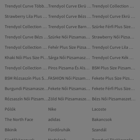
Trendyol Curve Többszínű Pizsamaszettek
Trendyol Curve Ekrü Plus Size Pizsamaszettek
Trendyol Collection Bézs Plus Size Pizsamaszettek
Strawberry Lila Plus Size Pizsamaszettek
Trendyol Curve Bézs Plus Size Pizsamaszettek
Trendyol Curve Ekrü Pizsamaszettek
Trendyol Collection Női Pizsamaszettek
Trendyol Curve Barna Plus Size Pizsamaszettek
Szürke Férfi Plus Size Pizsamaszettek
Trendyol Curve Bézs Pizsamaszettek
Szürke Női Pizsamaszettek
Strawberry Női Pizsamaszettek
Trendyol Collection Ekrü Plus Size Pizsamaszettek
Fehér Plus Size Pizsamaszettek
Trendyol Curve Lila Plus Size Pizsamaszettek
Khaki Női Plus Size Pizsamaszettek
Sárga Női Pizsamaszettek
Trendyol Curve Kék Plus Size Pizsamaszettek
Trendyol Collection Férfi Plus Size Pizsamaszettek
Piros Pizsama És Alsónemű
BSM Plus Size Pizsamaszettek
BSM Rózsaszín Plus Size Pizsamaszettek
FASHION Női Pizsamaszettek
Fekete Plus Size Pizsamaszettek
Burgundi Pizsamaszettek
Fekete Női Pizsamaszettek
Fekete Férfi Plus Size Pizsamaszettek
Rózsaszín Női Pizsamaszettek
Zöld Női Pizsamaszettek
Bézs Női Pizsamaszettek
Pólók
Nike
Lacoste
The North Face
adidas
Bakancsok
Bikinik
Fürdőruhák
Szandál
Fürdőköpenyek
Nadrágok
Trendyol Törökország