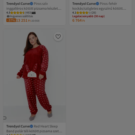
Trendyol Curve
Piros szív
Trendyol Curve
Piros-fehér
inggalléros kötött pizsama készlet
kockás/szögletes egyszínű kötött
Legalacsonyabb (30 nap)
4.5
(
483
)
4.1
Ingyenes szállítás 7500 Ft felett
(
26
)
TBBAW23AI00019
pizsama szett TBBAW26AI00035
Ingyenes szállítás
Legalacsonyabb (30 nap)
13 251
6 764
-37%
Ft
20 908
Ft
Trendyol Curve
Red Heart Sleep
Band polár téli kötött pizsama szett
Legalacsonyabb (30 nap)