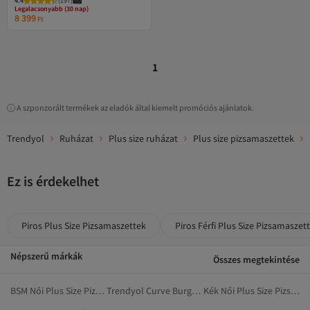
4.4
Ingyenes szállítás
(
197
)
TBBAW23AI00025
Legalacsonyabb (30 nap)
8 399
Ft
1
A szponzorált termékek az eladók által kiemelt promóciós ajánlatok.
Trendyol
Ruházat
Plus size ruházat
Plus size pizsamaszettek
Ez is érdekelhet
Piros Plus Size Pizsamaszettek
Piros Férfi Plus Size Pizsamaszet
Népszerű márkák
Összes megtekintése
BSM Női Plus Size Pizsamaszettek
Trendyol Curve Burgundi Pizsamaszettek
Kék Női Plus Size Pizsamaszettek