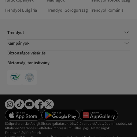
Trendyol Bulgária
Trendyol Görögország
Trendyol Románia
Trendyol
Kampányok
Biztonságos vásárlás
Biztonsági tanúsítvány
Sütipreferenciák
A digitális szolgáltatásokról szóló rendelet
Adatvédelmi szabályzat
Általános Szerződési Feltételek
Impresszum
Elállási jog
EU-hatóságok
Felhasználási feltételek