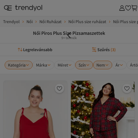
Trendyol
Női
Női Ruházat
Női Plus size ruházat
Női Plus size
Női Piros Plus Size Pizsamaszettek
9+ termék
Legrelevánsabb
Szűrés
(
3
)
Kategória
Márka
Méret
Szín
Nem
Ár
Ártö