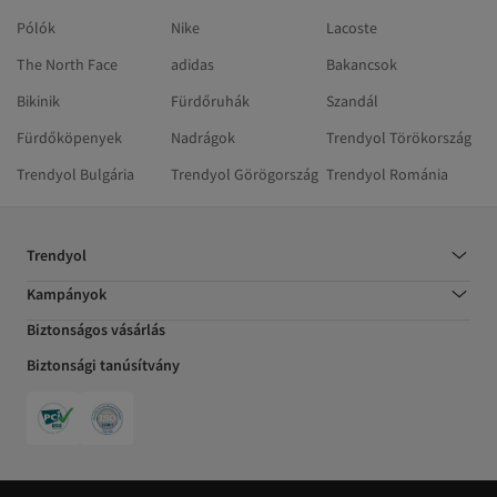
Pólók
Nike
Lacoste
The North Face
adidas
Bakancsok
Bikinik
Fürdőruhák
Szandál
Fürdőköpenyek
Nadrágok
Trendyol Törökország
Trendyol Bulgária
Trendyol Görögország
Trendyol Románia
Trendyol
Kampányok
Biztonságos vásárlás
Biztonsági tanúsítvány