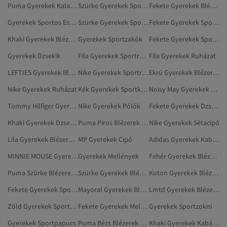
Puma Gyerekek Kalapok, Sapkák És Kesztyűk
Szürke Gyerekek Sportpólók
Fekete Gyerekek Blézerek
Gyerekek Sportos Esőkabátok És Széldzsekik
Szürke Gyerekek Sportruházat
Fekete Gyerekek Sportkabátok
Khaki Gyerekek Blézerek És Mellények
Gyerekek Sportzakók
Fekete Gyerekek Sportos Esőkabátok És Széldzsekik
Gyerekek Dzsekik
Fila Gyerekek Sportruházat
Fila Gyerekek Ruházat
LEFTIES Gyerekek Blézerek És Mellények
Nike Gyerekek Sportruházat
Ekrü Gyerekek Blézerek És Mellények
Nike Gyerekek Ruházat
Kék Gyerekek Sportkabátok
Noisy May Gyerekek Blézerek És Mellények
Tommy Hilfiger Gyerekek Blézerek És Mellények
Nike Gyerekek Pólók
Fekete Gyerekek Dzsekik
Khaki Gyerekek Dzsekik
Puma Piros Blézerek És Mellények
Nike Gyerekek Sétacipő
Lila Gyerekek Blézerek És Mellények
MP Gyerekek Cipő
Adidas Gyerekek Kabátok És Dzsekik
MINNIE MOUSE Gyerekek Blézerek És Mellények
Gyerekek Mellények
Fehér Gyerekek Blézerek És Mellények
Puma Szürke Blézerek És Mellények
Szürke Gyerekek Blézerek És Mellények
Koton Gyerekek Blézerek És Mellények
Fekete Gyerekek Sportzakók
Mayoral Gyerekek Blézerek És Mellények
Lmtd Gyerekek Blézerek És Mellények
Zöld Gyerekek Sportkabátok
Fekete Gyerekek Mellények
Gyerekek Sportzokni
Gyerekek Sportpapucs
Puma Bézs Blézerek És Mellények
Khaki Gyerekek Kabátok És Dzsekik