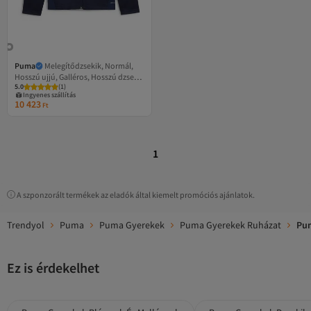
Puma
Melegítődzsekik, Normál,
Hosszú ujjú, Galléros, Hosszú dzseki,
5.0
(
1
)
Egyszínű, Cipzáras zsebes, Teljes
Ingyenes szállítás
cipzáras
10 423
Ft
1
A szponzorált termékek az eladók által kiemelt promóciós ajánlatok.
Trendyol
Puma
Puma Gyerekek
Puma Gyerekek Ruházat
Pum
Ez is érdekelhet