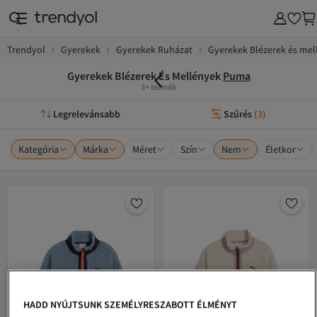
Trendyol
Gyerekek
Gyerekek Ruházat
Gyerekek Blézerek és mel
Gyerekek Blézerek És Mellények
Puma
3+ termék
Legrelevánsabb
Szűrés
(
3
)
Kategória
Márka
Méret
Szín
Nem
Életkor
HADD NYÚJTSUNK SZEMÉLYRESZABOTT ÉLMÉNYT