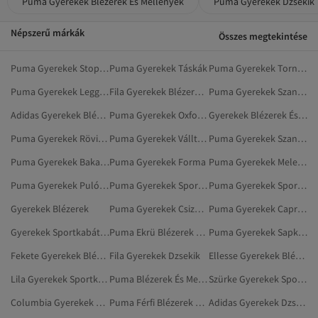
Puma Gyerekek Blézerek És Mellények
Puma Gyerekek Dzsekik
Népszerű márkák
Összes megtekintése
Puma Gyerekek Stoplis Cipők
Puma Gyerekek Táskák
Puma Gyerekek Tornazsákok
Puma Gyerekek Leggingsz
Fila Gyerekek Blézerek És Mellények
Puma Gyerekek Szandál
Adidas Gyerekek Blézerek És Mellények
Puma Gyerekek Oxford Cipő
Gyerekek Blézerek És Mellények
Puma Gyerekek Rövidnadrág
Puma Gyerekek Válltáskák
Puma Gyerekek Szandálok És Papucsok
Puma Gyerekek Bakancsok
Puma Gyerekek Forma
Puma Gyerekek Melegítőnadrág
Puma Gyerekek Pulóverek
Puma Gyerekek Sportos Rövidnadrág
Puma Gyerekek Sportos Melegítőnadrág
Gyerekek Blézerek
Puma Gyerekek Csizmák És Magas Szárú Csizmák
Puma Gyerekek Capri- És Bermuda Nadrágok
Gyerekek Sportkabátok
Puma Ekrü Blézerek És Mellények
Puma Gyerekek Sapkák, Kalapok
Fekete Gyerekek Blézerek És Mellények
Fila Gyerekek Dzsekik
Ellesse Gyerekek Blézerek És Mellények
Lila Gyerekek Sportkabátok
Puma Blézerek És Mellények
Szürke Gyerekek Sportzakók
Columbia Gyerekek Blézerek És Mellények
Puma Férfi Blézerek És Mellények
Adidas Gyerekek Dzsekik