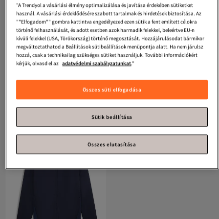
"A Trendyol a vásárlási élmény optimalizálása és javítása érdekében sütiketket
használ. A vásárlási érdeklődésére szabott tartalmak és hirdetések biztosítása. Az
""Elfogadom"" gombra kattintva engedélyezed ezen sütik a fent említett célokra
történő felhasználását, és adott esetben azok harmadik felekkel, beleértve EU-n
kívüli felekkel (USA, Törökország) történő megosztását. Hozzájárulásodat bármikor
megváltoztathatod a Beállítások sütibeállítások menüpontja alatt. Ha nem járulsz
hozzá, csak a technikailag szükséges sütiket használjuk. További információkért
kérjük, olvasd el az
adatvédelmi szabályzatunkat
."
Puma
Több évszakos dzsekik,
Puma
Több évszakos dzsekik,
normál szabású, hosszú ujjú,
normál szabású, hosszú ujjú,
Legalacsonyabb (30 nap)
Legalacsonyabb (30 nap)
5.0
Ingyenes szállítás
(
8
)
5.0
Ingyenes szállítás
(
3
)
standard dzseki, garbós nyakú,
standard dzseki, garbós nyakú,
Legalacsonyabb (30 nap)
Legalacsonyabb (30 nap)
Összes süti elfogadása
zsebes, kötött, egyszínű
zsebes, kötött, egyszínű
26 203
26 203
-6%
-6%
Ft
27 944
Ft
27 944
Sütik beállítása
Összes elutasítása